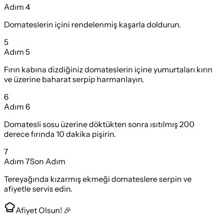
Adım
4
Domateslerin içini rendelenmiş kaşarla doldurun.
5
Adım
5
Fırın kabına dizdiğiniz domateslerin içine yumurtaları kırın
ve üzerine baharat serpip harmanlayın.
6
Adım
6
Domatesli sosu üzerine döktükten sonra ısıtılmış 200
derece fırında 10 dakika pişirin.
7
Adım
7
Son Adım
Tereyağında kızarmış ekmeği domateslere serpin ve
afiyetle servis edin.
Afiyet Olsun! 🎉