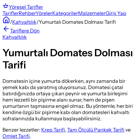
Yöresel
Tarifler
Tarifler
Rehber
Yöreler
Kategoriler
Malzemeler
Giriş Yap
/
Kahvaltılık
/
Yumurtalı Domates Dolması Tarifi
Tariflere Dön
Kahvaltılık
Yumurtalı Domates Dolması
Tarifi
Domatesin içine yumurta dökerken, aynı zamanda bir
yemek kabı da yaratmış oluyorsunuz. Domatesi çatal
batırdığınızda ortaya çıkan peynir ve yumurta birleşimi
hem lezzetli bir pişirme alanı sunar, hem de pişen
yumurtanın taşmasına engel olmaz. Bu yöntemle, her biri
kendine özgü bir pişirme kabı olan domatesleri kahvaltı
sofralarınızda kullanmaya başlayabilirsiniz.
Benzer lezzetler:
Krep Tarifi
,
Tam Ölçülü Pankek Tarifi
ve
Omlet Tarifi
.