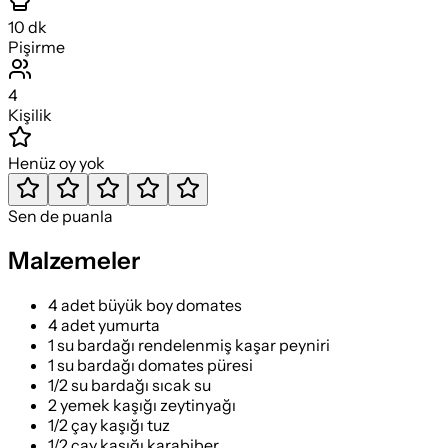
10
dk
Pişirme
4
Kişilik
Henüz oy yok
Sen de puanla
Malzemeler
4 adet büyük boy domates
4 adet yumurta
1 su bardağı rendelenmiş kaşar peyniri
1 su bardağı domates püresi
1/2 su bardağı sıcak su
2 yemek kaşığı zeytinyağı
1/2 çay kaşığı tuz
1/2 çay kaşığı karabiber