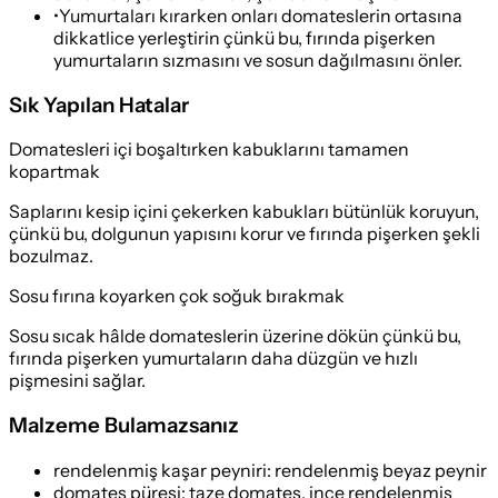
•
Yumurtaları kırarken onları domateslerin ortasına
dikkatlice yerleştirin çünkü bu, fırında pişerken
yumurtaların sızmasını ve sosun dağılmasını önler.
Sık Yapılan Hatalar
Domatesleri içi boşaltırken kabuklarını tamamen
kopartmak
Saplarını kesip içini çekerken kabukları bütünlük koruyun,
çünkü bu, dolgunun yapısını korur ve fırında pişerken şekli
bozulmaz.
Sosu fırına koyarken çok soğuk bırakmak
Sosu sıcak hâlde domateslerin üzerine dökün çünkü bu,
fırında pişerken yumurtaların daha düzgün ve hızlı
pişmesini sağlar.
Malzeme Bulamazsanız
rendelenmiş kaşar peyniri
:
rendelenmiş beyaz peynir
domates püresi
:
taze domates, ince rendelenmiş