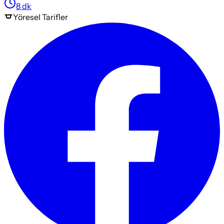
8
dk
Yöresel
Tarifler