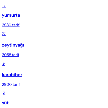
🥚
yumurta
3980
tarif
🫒
zeytinyağı
3058
tarif
🌶️
karabiber
2900
tarif
🥛
süt