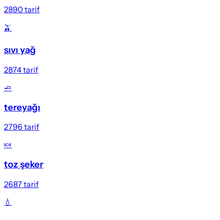
2890
tarif
🫒
sıvı yağ
2874
tarif
🧈
tereyağı
2796
tarif
🍬
toz şeker
2687
tarif
💧