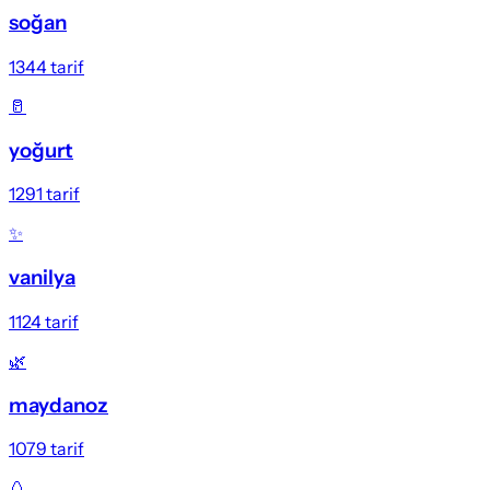
soğan
1344
tarif
🥛
yoğurt
1291
tarif
✨
vanilya
1124
tarif
🌿
maydanoz
1079
tarif
🥚