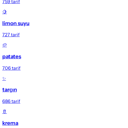
759
tarif
🍋
limon suyu
727
tarif
🥔
patates
706
tarif
✨
tarçın
686
tarif
🥛
krema