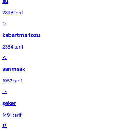
su
2398
tarif
✨
kabartma tozu
2364
tarif
🧄
sarımsak
1952
tarif
🍬
şeker
1491
tarif
🧅