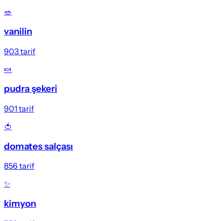
🥗
vanilin
903
tarif
🍬
pudra şekeri
901
tarif
🍅
domates salçası
856
tarif
✨
kimyon