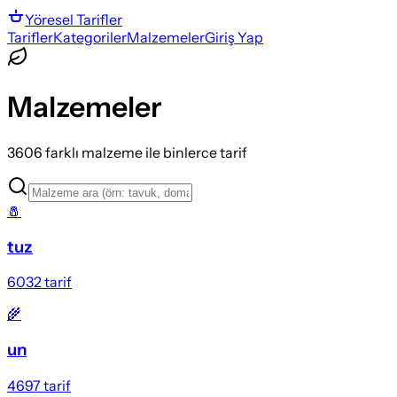
Yöresel
Tarifler
Tarifler
Kategoriler
Malzemeler
Giriş Yap
Malzemeler
3606
farklı malzeme ile binlerce tarif
🧂
tuz
6032
tarif
🌾
un
4697
tarif