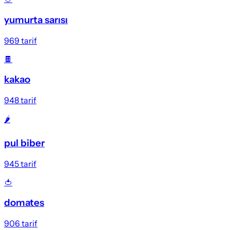
yumurta sarısı
969
tarif
🍫
kakao
948
tarif
🌶️
pul biber
945
tarif
🍅
domates
906
tarif