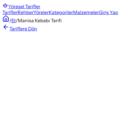
Yöresel
Tarifler
Tarifler
Rehber
Yöreler
Kategoriler
Malzemeler
Giriş Yap
/
Et
/
Manisa Kebabı Tarifi
Tariflere Dön