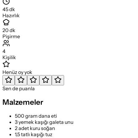
45
dk
Hazırlık
20
dk
Pişirme
4
Kişilik
Henüz oy yok
Sen de puanla
Malzemeler
500 gram dana eti
3 yemek kaşığı galeta unu
2 adet kuru soğan
1,5 tatlı kaşığı tuz