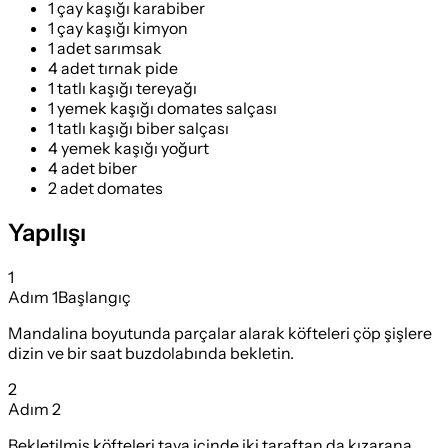
1 çay kaşığı karabiber
1 çay kaşığı kimyon
1 adet sarımsak
4 adet tırnak pide
1 tatlı kaşığı tereyağı
1 yemek kaşığı domates salçası
1 tatlı kaşığı biber salçası
4 yemek kaşığı yoğurt
4 adet biber
2 adet domates
Yapılışı
1
Adım
1
Başlangıç
Mandalina boyutunda parçalar alarak köfteleri çöp şişlere
dizin ve bir saat buzdolabında bekletin.
2
Adım
2
Bekletilmiş köfteleri tava içinde iki taraftan da kızarana