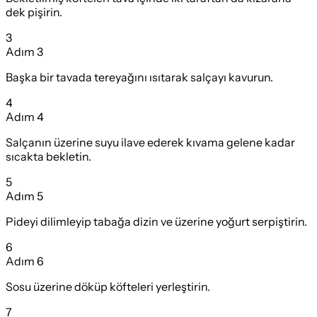
dek pişirin.
3
Adım
3
Başka bir tavada tereyağını ısıtarak salçayı kavurun.
4
Adım
4
Salçanın üzerine suyu ilave ederek kıvama gelene kadar
sıcakta bekletin.
5
Adım
5
Pideyi dilimleyip tabağa dizin ve üzerine yoğurt serpiştirin.
6
Adım
6
Sosu üzerine döküp köfteleri yerleştirin.
7