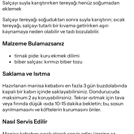
Salçayı suyla karıştırırken tereyağı henüz soğumadan
eklemek
Salçayı tereyağı soğuduktan sonra suyla karıştırın; sıcak
tereyağı, salçayı tutarlı bir kıvama getirirken aşırı
kaynamaya neden olabilir ve tadı bozulabilir.
Malzeme Bulamazsanız
tirnak pide
:
kuru ekmek dilimi
biber salçası
:
kırmızı biber tozu
Saklama ve Isıtma
Hazırlanan manisa kebabını en fazla 3 gün buzdolabında
kapalı bir kabın içinde saklayabilirsiniz. Dondurucuda
maksimum 2 ay koruyabilirsiniz. Tekrar ısıtmak için tava
veya fırında düşük ısıda 10-15 dakika bekletin; bu, sosun
ayrılmamasını ve köftelerin kurumasını önler.
Nasıl Servis Edilir
Manisa kebabını sıcak olarak servis edin; üzerine az