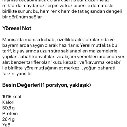
miktarda maydanoz serpin ve köz biber ile domatesle
birlikte sunun; bu, hem renk hem de tat açısından dengeli
bir görünüm sağlar.
Yöresel Not
Manisa'da manisa kebabı, özellikle aile sofralarında ve
bayramlarda yaygın olarak hazırlanır. Yerel mutfakta bu
tarif, kış aylarında uzun süre saklanabilen malzemelerle
yapılan sabah kahvaltıları ve akşam yemekleri arasında yer
alır; benzer tarifler olan 'kuzu kebabı' ve 'kavurma kebabı'
ile birlikte, yöre mutfağının et merkezli, yoğun baharatlı
tarzını yansıtır.
Besin Değerleri
(
1 porsiyon
, yaklaşık)
1019 kcal
Kalori
50,8 g
Protein
26,4 g
Yağ