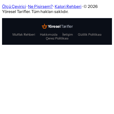
Ölçü Çevirici
·
Ne Pişirsem?
·
Kalori Rehberi
· ©
2026
Yöresel Tarifler. Tüm hakları saklıdır.
Yöresel
Tarifler
Mutfak Rehberi
Hakkımızda
İletişim
Gizlilik Politikası
Çerez Politikası