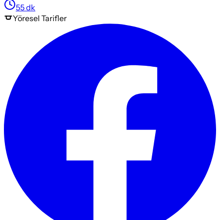
55
dk
Yöresel
Tarifler