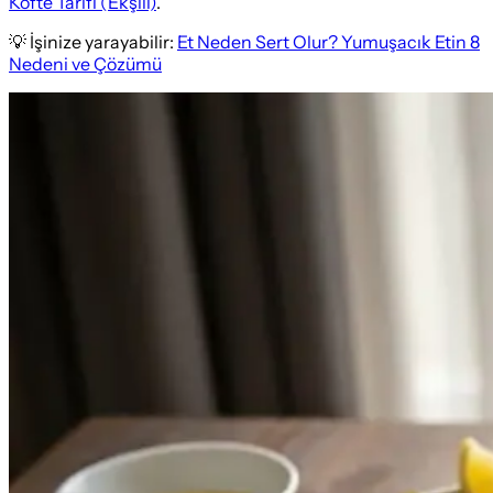
Köfte Tarifi (Ekşili)
.
💡 İşinize yarayabilir:
Et Neden Sert Olur? Yumuşacık Etin 8
Nedeni ve Çözümü