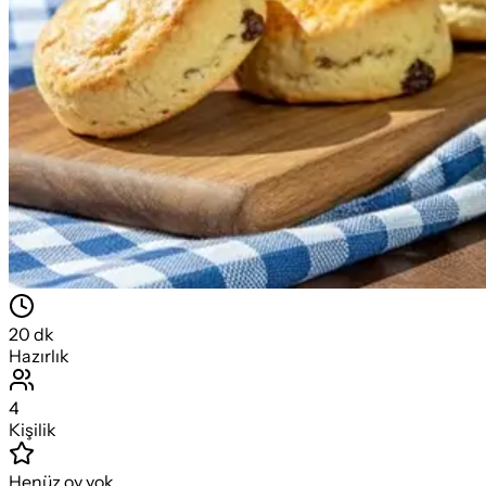
20
dk
Hazırlık
4
Kişilik
Henüz oy yok