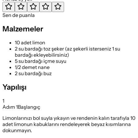
Sen de puanla
Malzemeler
10 adet limon
2 su bardağı toz şeker (az şekerli isterseniz 1 su
bardağı ekleyebilirsiniz)
5 su bardağı içme suyu
1/2 demet nane
2 su bardağı buz
Yapılışı
1
Adım
1
Başlangıç
Limonlarınızı bol suyla yıkayın ve rendenin kalın tarafıyla 10
adet limonun kabuklarını rendeleyerek beyaz kısımlarına
dokunmayın.