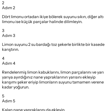
2
Adım
2
Dört limonu ortadan ikiye bölerek suyunu sıkın, diğer altı
limonu ise küçük parçalar halinde dilimleyin.
3
Adım
3
Limon suyunu 2 su bardağı toz şekerle birlikte bir kasede
karıştırın.
4
Adım
4
Rendelenmiş limon kabuklarını, limon parçalarını ve yarı
yarıya ayırdığınız nane yapraklarının yarısını ekleyip
karışımı şeker eriyip limonların suyunu tamamen verene
kadar yoğurun.
5
Adım
5
Kalan nane yapraklarını da ekleyin.