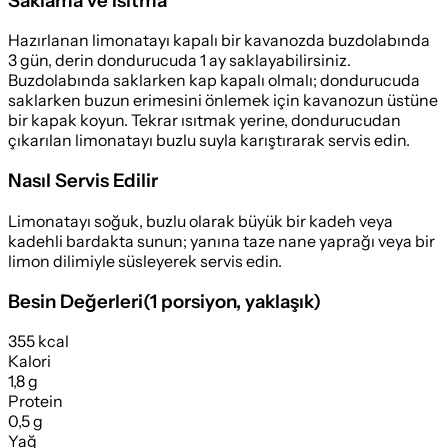
Saklama ve Isıtma
Hazırlanan limonatayı kapalı bir kavanozda buzdolabında
3 gün, derin dondurucuda 1 ay saklayabilirsiniz.
Buzdolabında saklarken kap kapalı olmalı; dondurucuda
saklarken buzun erimesini önlemek için kavanozun üstüne
bir kapak koyun. Tekrar ısıtmak yerine, dondurucudan
çıkarılan limonatayı buzlu suyla karıştırarak servis edin.
Nasıl Servis Edilir
Limonatayı soğuk, buzlu olarak büyük bir kadeh veya
kadehli bardakta sunun; yanına taze nane yaprağı veya bir
limon dilimiyle süsleyerek servis edin.
Besin Değerleri
(
1 porsiyon
, yaklaşık)
355 kcal
Kalori
1,8 g
Protein
0,5 g
Yağ