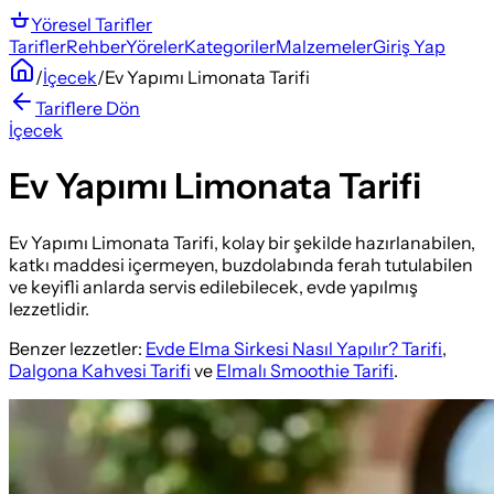
Yöresel
Tarifler
Tarifler
Rehber
Yöreler
Kategoriler
Malzemeler
Giriş Yap
/
İçecek
/
Ev Yapımı Limonata Tarifi
Tariflere Dön
İçecek
Ev Yapımı Limonata Tarifi
Ev Yapımı Limonata Tarifi, kolay bir şekilde hazırlanabilen,
katkı maddesi içermeyen, buzdolabında ferah tutulabilen
ve keyifli anlarda servis edilebilecek, evde yapılmış
lezzetlidir.
Benzer lezzetler:
Evde Elma Sirkesi Nasıl Yapılır? Tarifi
,
Dalgona Kahvesi Tarifi
ve
Elmalı Smoothie Tarifi
.