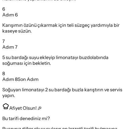
6
Adım
6
Karışımın özünü çıkarmak için teli süzgeç yardımıyla bir
kaseye süzün.
7
Adım
7
5 su bardağı suyu ekleyip limonatayı buzdolabında
soğuması için bekletin.
8
Adım
8
Son Adım
Soğuyan limonatayı 2 su bardağı buzla karıştırın ve servis
yapın.
Afiyet Olsun! 🎉
Bu tarifi denediniz mi?
Puanınız diğer okuyucuların en lezzetli tarifi bulmasına