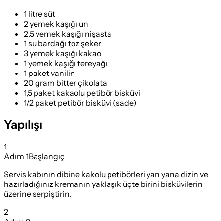
1 litre süt
2 yemek kaşığı un
2,5 yemek kaşığı nişasta
1 su bardağı toz şeker
3 yemek kaşığı kakao
1 yemek kaşığı tereyağı
1 paket vanilin
20 gram bitter çikolata
1,5 paket kakaolu petibör bisküvi
1/2 paket petibör bisküvi (sade)
Yapılışı
1
Adım
1
Başlangıç
Servis kabının dibine kakolu petibörleri yan yana dizin ve
hazırladığınız kremanın yaklaşık üçte birini bisküvilerin
üzerine serpiştirin.
2