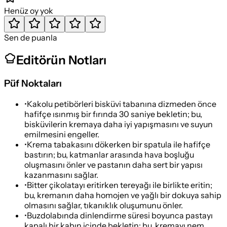
Henüz oy yok
Sen de puanla
Editörün Notları
Püf Noktaları
•
Kakolu petibörleri bisküvi tabanına dizmeden önce
hafifçe ısınmış bir fırında 30 saniye bekletin; bu,
bisküvilerin kremaya daha iyi yapışmasını ve suyun
emilmesini engeller.
•
Krema tabakasını dökerken bir spatula ile hafifçe
bastırın; bu, katmanlar arasında hava boşluğu
oluşmasını önler ve pastanın daha sert bir yapısı
kazanmasını sağlar.
•
Bitter çikolatayı eritirken tereyağı ile birlikte eritin;
bu, kremanın daha homojen ve yağlı bir dokuya sahip
olmasını sağlar, tıkanıklık oluşumunu önler.
•
Buzdolabında dinlendirme süresi boyunca pastayı
kapalı bir kabın içinde bekletin; bu, kremayı nem