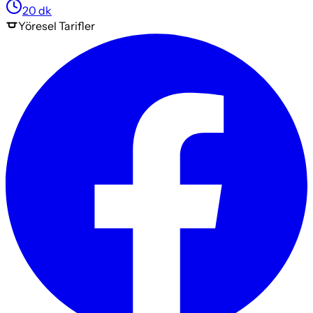
20
dk
Yöresel
Tarifler