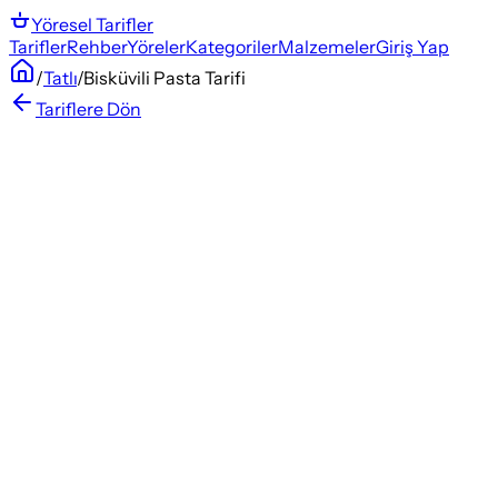
Yöresel
Tarifler
Tarifler
Rehber
Yöreler
Kategoriler
Malzemeler
Giriş Yap
/
Tatlı
/
Bisküvili Pasta Tarifi
Tariflere Dön