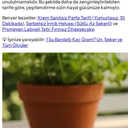
unutulmamalıdır. Bu şekilde daha da zenginleştirilebilen
tarife göre, çeşitlendirme sizin hayal gücünüze kalmıştır.
Benzer lezzetler:
Krem Şantisiz Parfe Tarifi (Yumurtasız, 10
Dakikada)
,
Şerbetsiz İrmik Helvası (Sütlü, Az Şekerli)
ve
Pişmeyen Labneli Tatlı: Fırınsız Cheesecake
.
💡 İşinize yarayabilir:
1 Su Bardağı Kaç Gram? Un, Şeker ve
Tüm Ölçüler