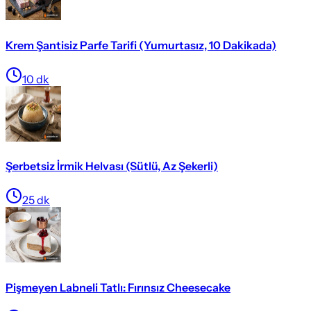
Krem Şantisiz Parfe Tarifi (Yumurtasız, 10 Dakikada)
10
dk
Şerbetsiz İrmik Helvası (Sütlü, Az Şekerli)
25
dk
Pişmeyen Labneli Tatlı: Fırınsız Cheesecake