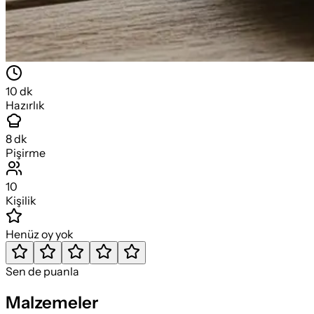
10
dk
Hazırlık
8
dk
Pişirme
10
Kişilik
Henüz oy yok
Sen de puanla
Malzemeler