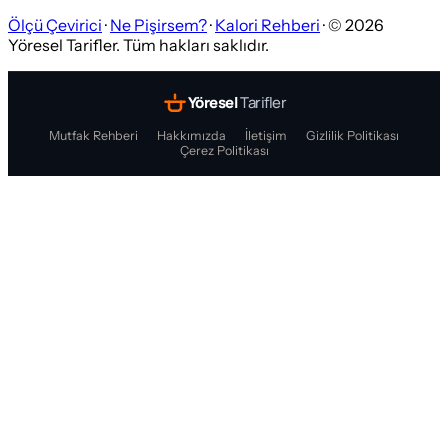
Ölçü Çevirici
·
Ne Pişirsem?
·
Kalori Rehberi
· ©
2026
Yöresel Tarifler. Tüm hakları saklıdır.
Yöresel
Tarifler
Mutfak Rehberi
Hakkımızda
İletişim
Gizlilik Politikası
Çerez Politikası