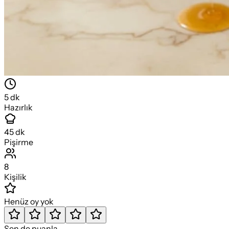
5
dk
Hazırlık
45
dk
Pişirme
8
Kişilik
Henüz oy yok
Sen de puanla