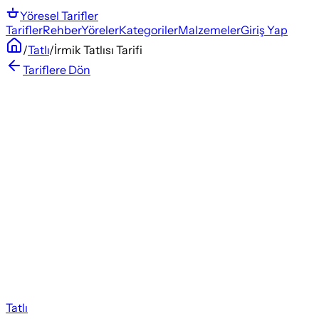
Yöresel
Tarifler
Tarifler
Rehber
Yöreler
Kategoriler
Malzemeler
Giriş Yap
/
Tatlı
/
İrmik Tatlısı Tarifi
Tariflere Dön
Tatlı