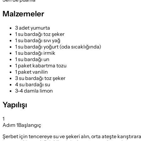
Malzemeler
3 adet yumurta
1 su bardağı toz şeker
1 su bardağı sıvı yağ
1 su bardağı yoğurt (oda sıcaklığında)
1 su bardağı irmik
1 su bardağı un
1 paket kabartma tozu
1 paket vanilin
3 su bardağı toz şeker
4 su bardağı su
3-4 damla limon
Yapılışı
1
Adım
1
Başlangıç
Şerbet için tencereye su ve şekeri alın, orta ateşte karışt