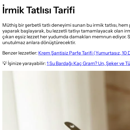
İrmik Tatlısı Tarifi
Müthiş bir şerbetli tatlı deneyimi sunan bu irmik tatlısı, h
yaparak başlayarak, bu lezzetli tatlıyı tamamlayacak olan irm
çıkan eşsiz lezzet her yudumda damakları memnun ediyor. Sofral
unutulmaz anlara dönüştürecektir.
Benzer lezzetler:
Krem Şantisiz Parfe Tarifi (Yumurtasız, 10
💡 İşinize yarayabilir:
1 Su Bardağı Kaç Gram? Un, Şeker ve T