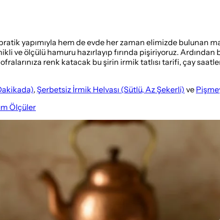
em pratik yapımıyla hem de evde her zaman elimizde bulunan ma
ikli ve ölçülü hamuru hazırlayıp fırında pişiriyoruz. Ardından 
arınıza renk katacak bu şirin irmik tatlısı tarifi, çay saatler
 Dakikada)
,
Şerbetsiz İrmik Helvası (Sütlü, Az Şekerli)
ve
Pişmey
üm Ölçüler