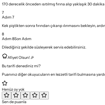
170 derecelik önceden ısıtılmış fırına alıp yaklaşık 30 dakik
7
Adım
7
Kek piştikten sonra fırından çıkarıp ılınmasını bekleyin, ard
8
Adım
8
Son Adım
Dilediğiniz şekilde süsleyerek servis edebilirsiniz.
Afiyet Olsun! 🎉
Bu tarifi denediniz mi?
Puanınız diğer okuyucuların en lezzetli tarifi bulmasına yard
Henüz oy yok
Sen de puanla