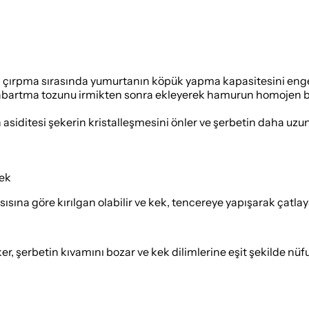
, çırpma sırasında yumurtanın köpük yapma kapasitesini enge
kabartma tozunu irmikten sonra ekleyerek hamurun homojen bi
siditesi şekerin kristalleşmesini önler ve şerbetin daha uzun
mek
sına göre kırılgan olabilir ve kek, tencereye yapışarak çatlaya
, şerbetin kıvamını bozar ve kek dilimlerine eşit şekilde nüf