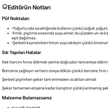
Editörün Notları
Püf Noktaları
•
Yoğurtu oda sıcaklığında kullanın çünkü soğuk yoğurt
•
İrmik, pişirme sırasında suyu emer; bu yüzden un ve 
eşit dağılmaz.
•
Şerbeti kaynatırken limon suyu ekleyin çünkü limonun a
Sık Yapılan Hatalar
Kek harcını fırına dökmek yerine doğrudan tencereye dök
Borcama yağlayın ve harcı oraya dökün çünkü tencere, fırın ısı
Şerbeti pişirirken şeker tam erimeden ocaktan almak
Şeker tamamen eriyene kadar karıştırın çünkü erimemiş şeker
Malzeme Bulamazsanız
sıvı yağ
:
kaymak