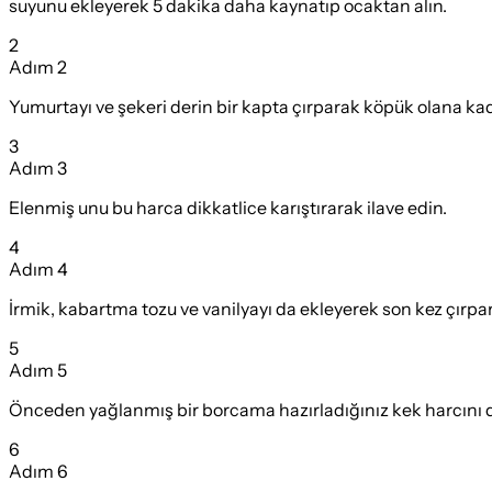
suyunu ekleyerek 5 dakika daha kaynatıp ocaktan alın.
2
Adım
2
Yumurtayı ve şekeri derin bir kapta çırparak köpük olana kada
3
Adım
3
Elenmiş unu bu harca dikkatlice karıştırarak ilave edin.
4
Adım
4
İrmik, kabartma tozu ve vanilyayı da ekleyerek son kez çırpa
5
Adım
5
Önceden yağlanmış bir borcama hazırladığınız kek harcını di
6
Adım
6