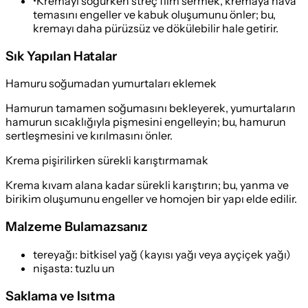
•
Kremayı soğurken streç film sermek, kremaya hava
temasını engeller ve kabuk oluşumunu önler; bu,
kremayı daha pürüzsüz ve dökülebilir hale getirir.
Sık Yapılan Hatalar
Hamuru soğumadan yumurtaları eklemek
Hamurun tamamen soğumasını bekleyerek, yumurtaların
hamurun sıcaklığıyla pişmesini engelleyin; bu, hamurun
sertleşmesini ve kırılmasını önler.
Krema pişirilirken sürekli karıştırmamak
Krema kıvam alana kadar sürekli karıştırın; bu, yanma ve
birikim oluşumunu engeller ve homojen bir yapı elde edilir.
Malzeme Bulamazsanız
tereyağı
:
bitkisel yağ (kayısı yağı veya ayçiçek yağı)
nişasta
:
tuzlu un
Saklama ve Isıtma