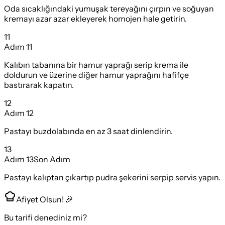
Oda sıcaklığındaki yumuşak tereyağını çırpın ve soğuyan
kremayı azar azar ekleyerek homojen hale getirin.
11
Adım
11
Kalıbın tabanına bir hamur yaprağı serip krema ile
doldurun ve üzerine diğer hamur yaprağını hafifçe
bastırarak kapatın.
12
Adım
12
Pastayı buzdolabında en az 3 saat dinlendirin.
13
Adım
13
Son Adım
Pastayı kalıptan çıkartıp pudra şekerini serpip servis yapın.
Afiyet Olsun! 🎉
Bu tarifi denediniz mi?