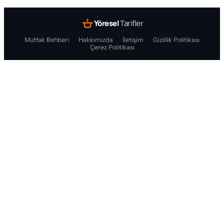
Yöresel
Tarifler
Mutfak Rehberi
Hakkımızda
İletişim
Gizlilik Politikası
Çerez Politikası