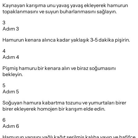
Kaynayan karışıma unu yavaş yavaş ekleyerek hamurun
topaklanmasını ve suyun buharlanmasını sağlayın.
3
Adım
3
Hamurun kenara alınca kadar yaklaşık 3-5 dakika pişirin.
4
Adım
4
Pişmiş hamuru bir kenara alın ve biraz soğumasını
bekleyin.
5
Adım
5
Soğuyan hamura kabartma tozunu ve yumurtaları birer
birer ekleyerek homojen bir karışım elde edin.
6
Adım
6
Hamurun yarısını yağlı kağıt serilmiş kalıba yayın ve hafifçe