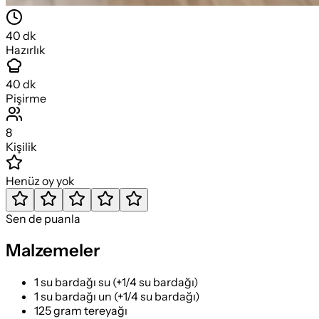
40
dk
Hazırlık
40
dk
Pişirme
8
Kişilik
Henüz oy yok
Sen de puanla
Malzemeler
1 su bardağı su (+1/4 su bardağı)
1 su bardağı un (+1/4 su bardağı)
125 gram tereyağı