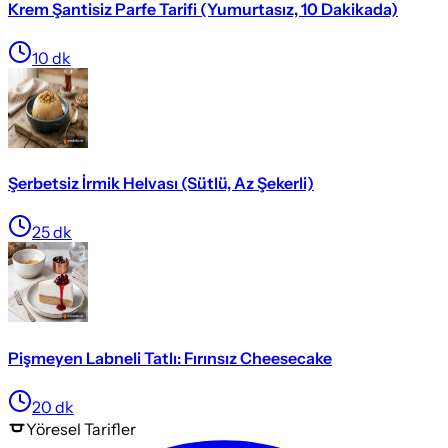
Krem Şantisiz Parfe Tarifi (Yumurtasız, 10 Dakikada)
10
dk
Şerbetsiz İrmik Helvası (Sütlü, Az Şekerli)
25
dk
Pişmeyen Labneli Tatlı: Fırınsız Cheesecake
20
dk
Yöresel
Tarifler