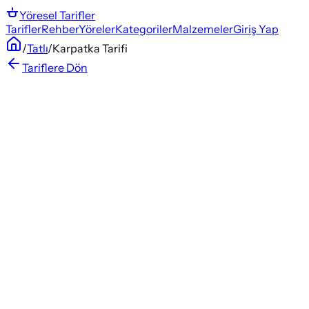
Yöresel
Tarifler
Tarifler
Rehber
Yöreler
Kategoriler
Malzemeler
Giriş Yap
/
Tatlı
/
Karpatka Tarifi
Tariflere Dön