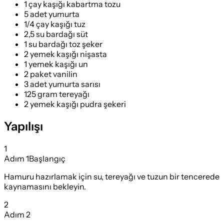
1 çay kaşığı kabartma tozu
5 adet yumurta
1/4 çay kaşığı tuz
2,5 su bardağı süt
1 su bardağı toz şeker
2 yemek kaşığı nişasta
1 yemek kaşığı un
2 paket vanilin
3 adet yumurta sarısı
125 gram tereyağı
2 yemek kaşığı pudra şekeri
Yapılışı
1
Adım
1
Başlangıç
Hamuru hazırlamak için su, tereyağı ve tuzun bir tencerede
kaynamasını bekleyin.
2
Adım
2