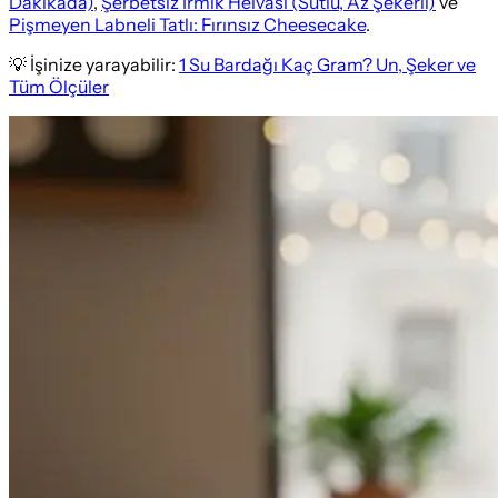
Dakikada)
,
Şerbetsiz İrmik Helvası (Sütlü, Az Şekerli)
ve
Pişmeyen Labneli Tatlı: Fırınsız Cheesecake
.
💡 İşinize yarayabilir:
1 Su Bardağı Kaç Gram? Un, Şeker ve
Tüm Ölçüler