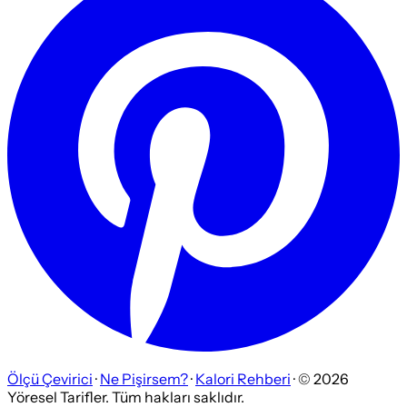
Ölçü Çevirici
·
Ne Pişirsem?
·
Kalori Rehberi
· ©
2026
Yöresel Tarifler. Tüm hakları saklıdır.