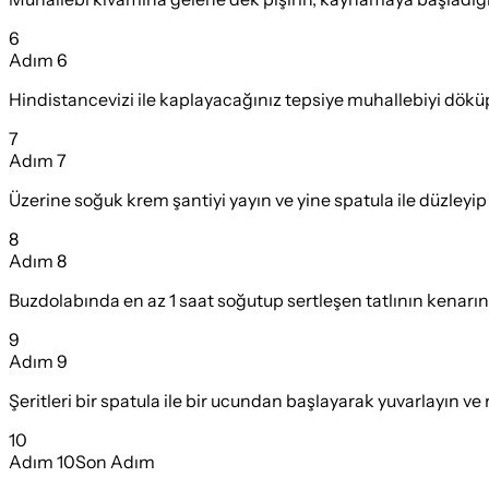
6
Adım
6
Hindistancevizi ile kaplayacağınız tepsiye muhallebiyi döküp
7
Adım
7
Üzerine soğuk krem şantiyi yayın ve yine spatula ile düzleyip 
8
Adım
8
Buzdolabında en az 1 saat soğutup sertleşen tatlının kenarın
9
Adım
9
Şeritleri bir spatula ile bir ucundan başlayarak yuvarlayın ve 
10
Adım
10
Son Adım