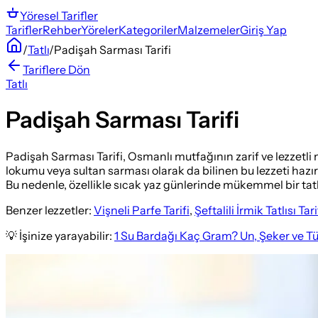
Yöresel
Tarifler
Tarifler
Rehber
Yöreler
Kategoriler
Malzemeler
Giriş Yap
/
Tatlı
/
Padişah Sarması Tarifi
Tariflere Dön
Tatlı
Padişah Sarması Tarifi
Padişah Sarması Tarifi, Osmanlı mutfağının zarif ve lezzetli 
lokumu veya sultan sarması olarak da bilinen bu lezzeti hazır
Bu nedenle, özellikle sıcak yaz günlerinde mükemmel bir tatlı s
Benzer lezzetler:
Vişneli Parfe Tarifi
,
Şeftalili İrmik Tatlısı Tari
💡 İşinize yarayabilir:
1 Su Bardağı Kaç Gram? Un, Şeker ve T