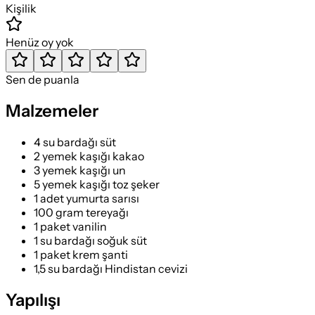
Kişilik
Henüz oy yok
Sen de puanla
Malzemeler
4 su bardağı süt
2 yemek kaşığı kakao
3 yemek kaşığı un
5 yemek kaşığı toz şeker
1 adet yumurta sarısı
100 gram tereyağı
1 paket vanilin
1 su bardağı soğuk süt
1 paket krem şanti
1,5 su bardağı Hindistan cevizi
Yapılışı