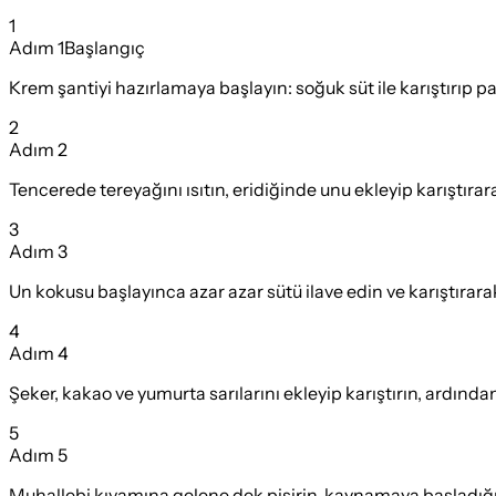
1
Adım
1
Başlangıç
Krem şantiyi hazırlamaya başlayın: soğuk süt ile karıştırıp 
2
Adım
2
Tencerede tereyağını ısıtın, eridiğinde unu ekleyip karıştır
3
Adım
3
Un kokusu başlayınca azar azar sütü ilave edin ve karıştırarak
4
Adım
4
Şeker, kakao ve yumurta sarılarını ekleyip karıştırın, ardından
5
Adım
5
Muhallebi kıvamına gelene dek pişirin, kaynamaya başladığın