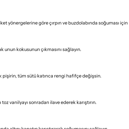
paket yönergelerine göre çırpın ve buzdolabında soğuması için 
arak unun kokusunun çıkmasını sağlayın.
 pişirin, tüm sütü katınca rengi hafifçe değişsin.
 toz vanilyayı sonradan ilave ederek karıştırın.
da altını kapatıp karıştırarak soğumasını sağlayın.