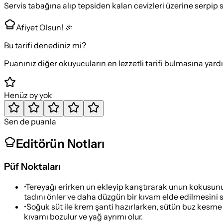
Servis tabağına alıp tepsiden kalan cevizleri üzerine serpip 
Afiyet Olsun! 🎉
Bu tarifi denediniz mi?
Puanınız diğer okuyucuların en lezzetli tarifi bulmasına yard
Henüz oy yok
Sen de puanla
Editörün Notları
Püf Noktaları
•
Tereyağı erirken un ekleyip karıştırarak unun kokusun
tadını önler ve daha düzgün bir kıvam elde edilmesini s
•
Soğuk süt ile krem şanti hazırlarken, sütün buz kesme s
kıvamı bozulur ve yağ ayrımı olur.