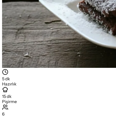
5
dk
Hazırlık
15
dk
Pişirme
6