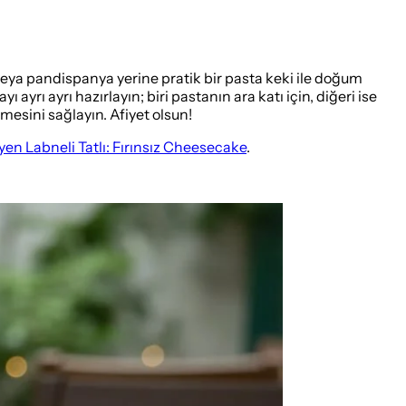
k veya pandispanya yerine pratik bir pasta keki ile doğum
ayrı ayrı hazırlayın; biri pastanın ara katı için, diğeri ise
emesini sağlayın. Afiyet olsun!
en Labneli Tatlı: Fırınsız Cheesecake
.