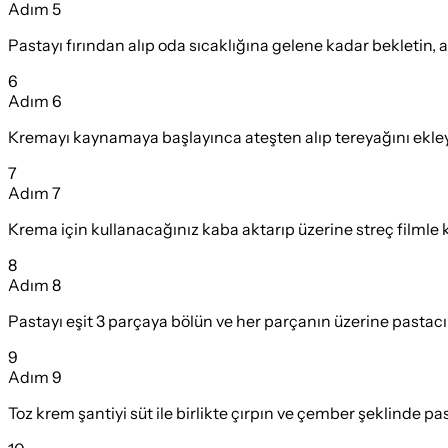
Adım
5
Pastayı fırından alıp oda sıcaklığına gelene kadar bekletin, 
6
Adım
6
Kremayı kaynamaya başlayınca ateşten alıp tereyağını ekleyip
7
Adım
7
Krema için kullanacağınız kaba aktarıp üzerine streç filml
8
Adım
8
Pastayı eşit 3 parçaya bölün ve her parçanın üzerine pastacı
9
Adım
9
Toz krem şantiyi süt ile birlikte çırpın ve çember şeklinde pas