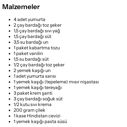
Malzemeler
4 adet yumurta
2 çay bardağı toz şeker
1,5 çay bardağı sıvı yağ
1,5 çay bardağı süt
3,5 su bardağı un
1 paket kabartma tozu
1 paket vanilin
1,5 su bardağı süt
1/2 çay bardağı toz şeker
2 yemek kaşığı un
1 adet yumurta sarısı
1 yemek kaşığı (tepeleme) mısır nişastası
1 yemek kaşığı tereyağı
3 paket krem şanti
3 çay bardağı soğuk süt
1/2 kutu sıvı krema
200 gram çilek
1 kase Hindistan cevizi
1 yemek kaşığı pasta süsü