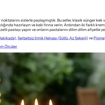
f noktalarını sizlerle paylaşmıştık. Bu sefer, klasik sünger ke
nda hazırlayın ve keki fırına verin. Ardından iki farklı kremayı 
etli pastayı yapın ve onların pastalarını dilim dilim afiyetle y
 Dakikada)
,
Şerbetsiz İrmik Helvası (Sütlü, Az Şekerli)
ve
Pişmey
üm Ölçüler