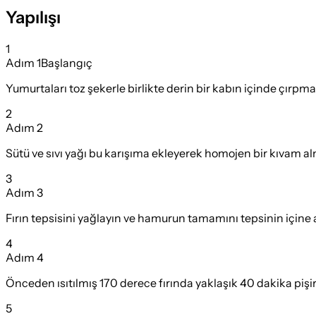
Yapılışı
1
Adım
1
Başlangıç
Yumurtaları toz şekerle birlikte derin bir kabın içinde çırp
2
Adım
2
Sütü ve sıvı yağı bu karışıma ekleyerek homojen bir kıvam alm
3
Adım
3
Fırın tepsisini yağlayın ve hamurun tamamını tepsinin içine 
4
Adım
4
Önceden ısıtılmış 170 derece fırında yaklaşık 40 dakika pişi
5