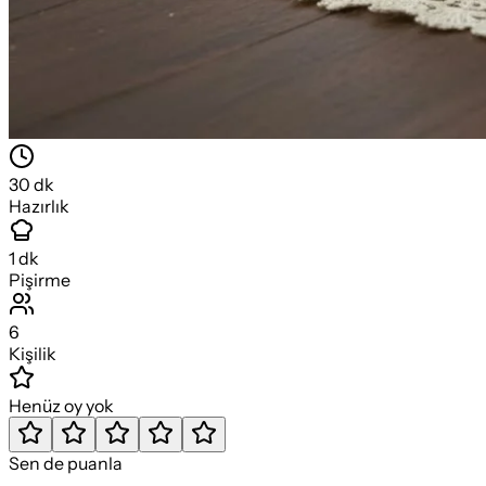
30
dk
Hazırlık
1
dk
Pişirme
6
Kişilik
Henüz oy yok
Sen de puanla