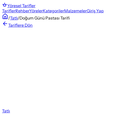
Yöresel
Tarifler
Tarifler
Rehber
Yöreler
Kategoriler
Malzemeler
Giriş Yap
/
Tatlı
/
Doğum Günü Pastası Tarifi
Tariflere Dön
Tatlı