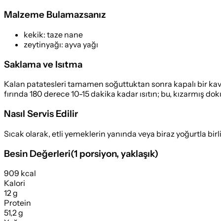
Malzeme Bulamazsanız
kekik
:
taze nane
zeytinyağı
:
ayva yağı
Saklama ve Isıtma
Kalan patatesleri tamamen soğuttuktan sonra kapalı bir kavan
fırında 180 derece 10-15 dakika kadar ısıtın; bu, kızarmış dok
Nasıl Servis Edilir
Sıcak olarak, etli yemeklerin yanında veya biraz yoğurtla bir
Besin Değerleri
(
1 porsiyon
, yaklaşık)
909 kcal
Kalori
12 g
Protein
51,2 g