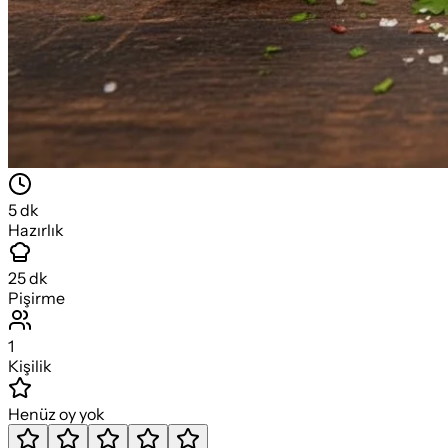
5
dk
Hazırlık
25
dk
Pişirme
1
Kişilik
Henüz oy yok