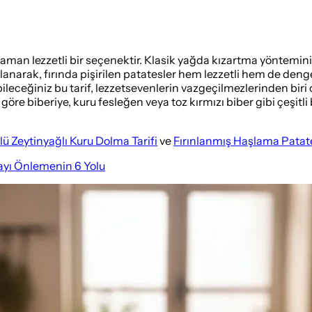
er zaman lezzetli bir seçenektir. Klasik yağda kızartma yöntemin
narak, fırında pişirilen patatesler hem lezzetli hem de dengel
eceğiniz bu tarif, lezzetsevenlerin vazgeçilmezlerinden biri ol
 göre biberiye, kuru fesleğen veya toz kırmızı biber gibi çeşitli 
ü Zeytinyağlı Kuru Dolma Tarifi
ve
Fırınlanmış Haşlama Patate
yı Önlemenin 6 Yolu