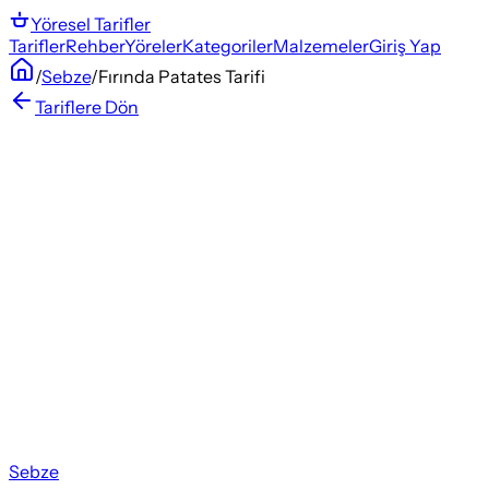
Yöresel
Tarifler
Tarifler
Rehber
Yöreler
Kategoriler
Malzemeler
Giriş Yap
/
Sebze
/
Fırında Patates Tarifi
Tariflere Dön
Sebze