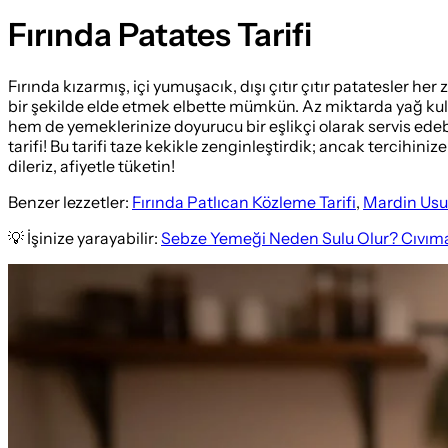
Fırında Patates Tarifi
Fırında kızarmış, içi yumuşacık, dışı çıtır çıtır patatesler h
bir şekilde elde etmek elbette mümkün. Az miktarda yağ kulla
hem de yemeklerinize doyurucu bir eşlikçi olarak servis edebil
tarifi! Bu tarifi taze kekikle zenginleştirdik; ancak tercihinize
dileriz, afiyetle tüketin!
Benzer lezzetler:
Fırında Patlıcan Közleme Tarifi
,
Mardin Usul
💡 İşinize yarayabilir:
Sebze Yemeği Neden Sulu Olur? Cıvıma