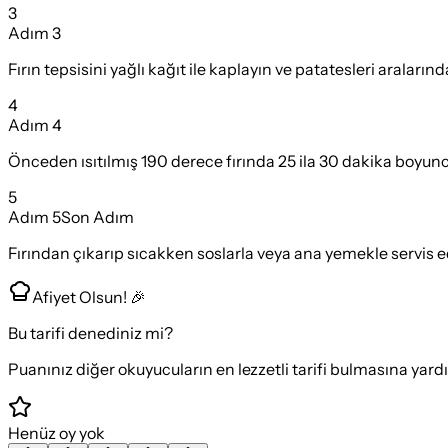
3
Adım
3
Fırın tepsisini yağlı kağıt ile kaplayın ve patatesleri araların
4
Adım
4
Önceden ısıtılmış 190 derece fırında 25 ila 30 dakika boyunca
5
Adım
5
Son Adım
Fırından çıkarıp sıcakken soslarla veya ana yemekle servis ed
Afiyet Olsun! 🎉
Bu tarifi denediniz mi?
Puanınız diğer okuyucuların en lezzetli tarifi bulmasına yard
Henüz oy yok