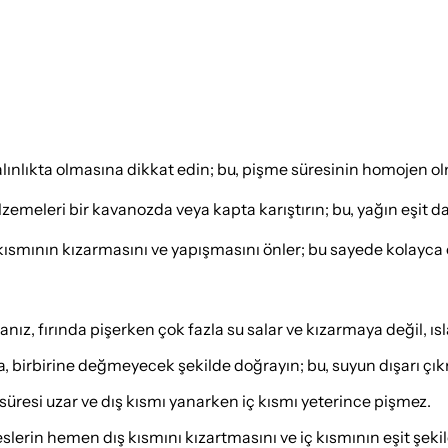
alınlıkta olmasına dikkat edin; bu, pişme süresinin homojen ol
eleri bir kavanozda veya kapta karıştırın; bu, yağın eşit dağ
 kısmının kızarmasını ve yapışmasını önler; bu sayede kolayca çık
anız, fırında pişerken çok fazla su salar ve kızarmaya değil, ıs
, birbirine değmeyecek şekilde doğrayın; bu, suyun dışarı çık
süresi uzar ve dış kısmı yanarken iç kısmı yeterince pişmez.
eslerin hemen dış kısmını kızartmasını ve iç kısmının eşit şeki