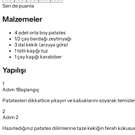
Sen de puanla
Malzemeler
4 adet orta boy patates
1/2 çay bardağı zeytinyağı
3 dal kekik (arzuya göre)
1 tatlı kaşığı tuz
1 çay kaşığı karabiber
Yapılışı
1
Adım
1
Başlangıç
Patatesleri dikkatlice yıkayın ve kabuklarını soyarak temizle
2
Adım
2
Hazırladığınız patates dilimlerine taze kekiğin ferah kokusunu