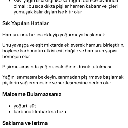
•
Sıvı yağın sıcaklığı 180 santigrat derece civarında
olmalı; bu sıcaklıkta pişiler hemen kabarır ve içleri
yumuşak kalır, dışları ise kıtır olur.
Sık Yapılan Hatalar
Hamuru unu hızlıca ekleyip yoğurmaya başlamak
Unu yavaşça ve eşit miktarda ekleyerek hamuru birleştirin,
böylece karbonatın etkisi eşit dağılır ve hamurun yapısı
homojen olur.
Pişirme sırasında yağın sıcaklığının düşük tutulması
Yağın ısınmasını bekleyin, ısınmadan pişirmeye başlamak
pişilerin yağ emmesine ve sertleşmesine neden olur.
Malzeme Bulamazsanız
yoğurt
:
süt
karbonat
:
kabartma tozu
Saklama ve Isıtma