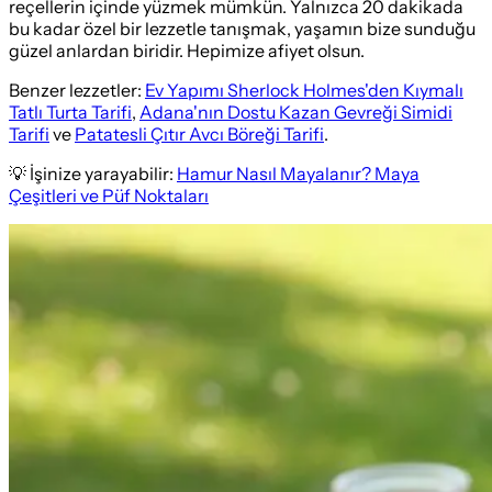
reçellerin içinde yüzmek mümkün. Yalnızca 20 dakikada
bu kadar özel bir lezzetle tanışmak, yaşamın bize sunduğu
güzel anlardan biridir. Hepimize afiyet olsun.
Benzer lezzetler:
Ev Yapımı Sherlock Holmes'den Kıymalı
Tatlı Turta Tarifi
,
Adana'nın Dostu Kazan Gevreği Simidi
Tarifi
ve
Patatesli Çıtır Avcı Böreği Tarifi
.
💡 İşinize yarayabilir:
Hamur Nasıl Mayalanır? Maya
Çeşitleri ve Püf Noktaları