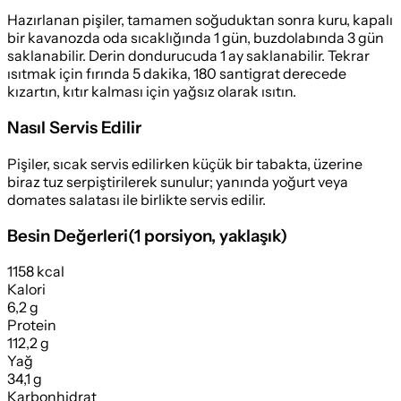
Hazırlanan pişiler, tamamen soğuduktan sonra kuru, kapalı
bir kavanozda oda sıcaklığında 1 gün, buzdolabında 3 gün
saklanabilir. Derin dondurucuda 1 ay saklanabilir. Tekrar
ısıtmak için fırında 5 dakika, 180 santigrat derecede
kızartın, kıtır kalması için yağsız olarak ısıtın.
Nasıl Servis Edilir
Pişiler, sıcak servis edilirken küçük bir tabakta, üzerine
biraz tuz serpiştirilerek sunulur; yanında yoğurt veya
domates salatası ile birlikte servis edilir.
Besin Değerleri
(
1 porsiyon
, yaklaşık)
1158 kcal
Kalori
6,2 g
Protein
112,2 g
Yağ
34,1 g
Karbonhidrat