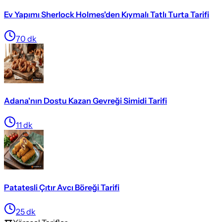
Ev Yapımı Sherlock Holmes'den Kıymalı Tatlı Turta Tarifi
70
dk
Adana'nın Dostu Kazan Gevreği Simidi Tarifi
11
dk
Patatesli Çıtır Avcı Böreği Tarifi
25
dk