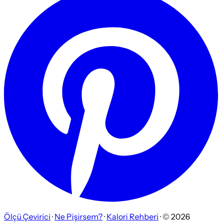
Ölçü Çevirici
·
Ne Pişirsem?
·
Kalori Rehberi
· ©
2026