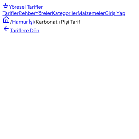
Yöresel
Tarifler
Tarifler
Rehber
Yöreler
Kategoriler
Malzemeler
Giriş Yap
/
Hamur İşi
/
Karbonatlı Pişi Tarifi
Tariflere Dön