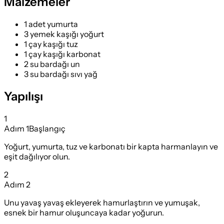
Malzemeler
1 adet yumurta
3 yemek kaşığı yoğurt
1 çay kaşığı tuz
1 çay kaşığı karbonat
2 su bardağı un
3 su bardağı sıvı yağ
Yapılışı
1
Adım
1
Başlangıç
Yoğurt, yumurta, tuz ve karbonatı bir kapta harmanlayın ve
eşit dağılıyor olun.
2
Adım
2
Unu yavaş yavaş ekleyerek hamurlaştırın ve yumuşak,
esnek bir hamur oluşuncaya kadar yoğurun.