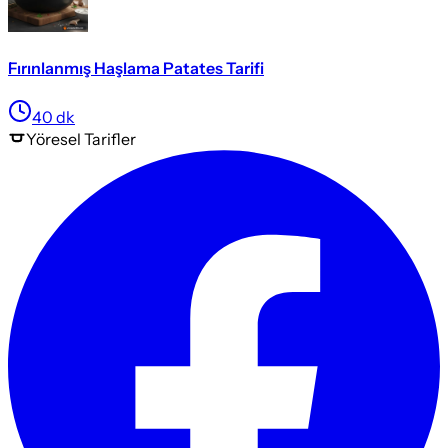
Fırınlanmış Haşlama Patates Tarifi
40
dk
Yöresel
Tarifler