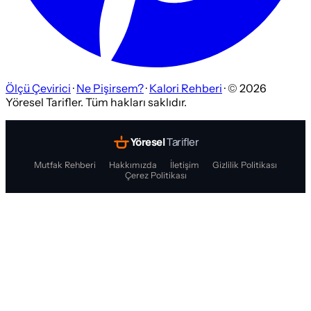
Ölçü Çevirici
·
Ne Pişirsem?
·
Kalori Rehberi
· ©
2026
Yöresel Tarifler. Tüm hakları saklıdır.
Yöresel
Tarifler
Mutfak Rehberi
Hakkımızda
İletişim
Gizlilik Politikası
Çerez Politikası