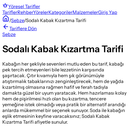
Yöresel
Tarifler
Tarifler
Rehber
Yöreler
Kategoriler
Malzemeler
Giriş Yap
/
Sebze
/
Sodalı Kabak Kızartma Tarifi
Tariflere Dön
Sebze
Sodalı Kabak Kızartma Tarifi
Kabağın her şekliyle sevenleri mutlu eden bu tarif, kabağı
pek tercih etmeyenleri bile lezzetinin karşısında
şaşırtacak. Çıtır kıvamıyla hem şık görünümüyle
atıştırmalık tabaklarınızı zenginleştirecek, hem de yağda
kızartılmış olmasına rağmen hafif ve ferah tadıyla
damakta güzel bir uyum yaratacak. Hem hazırlaması kolay
hem de pişirilmesi hızlı olan bu kızartma, tencere
yemeğine istek olmadığı veya pratik bir alternatif arandığı
anlarda mükemmel bir seçenek sunuyor. Soda ile kabağın
eşlik etmesinin keyfine varacaksınız; Sodalı Kabak
Kızartma Tarifi afiyetle sunulur.