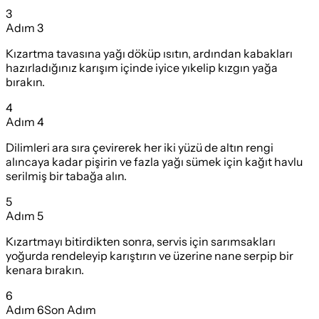
3
Adım
3
Kızartma tavasına yağı döküp ısıtın, ardından kabakları
hazırladığınız karışım içinde iyice yıkelip kızgın yağa
bırakın.
4
Adım
4
Dilimleri ara sıra çevirerek her iki yüzü de altın rengi
alıncaya kadar pişirin ve fazla yağı sümek için kağıt havlu
serilmiş bir tabağa alın.
5
Adım
5
Kızartmayı bitirdikten sonra, servis için sarımsakları
yoğurda rendeleyip karıştırın ve üzerine nane serpip bir
kenara bırakın.
6
Adım
6
Son Adım