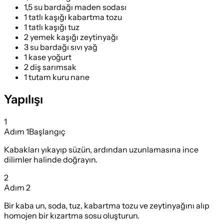
1,5 su bardağı maden sodası
1 tatlı kaşığı kabartma tozu
1 tatlı kaşığı tuz
2 yemek kaşığı zeytinyağı
3 su bardağı sıvı yağ
1 kase yoğurt
2 diş sarımsak
1 tutam kuru nane
Yapılışı
1
Adım
1
Başlangıç
Kabakları yıkayıp süzün, ardından uzunlamasına ince
dilimler halinde doğrayın.
2
Adım
2
Bir kaba un, soda, tuz, kabartma tozu ve zeytinyağını alıp
homojen bir kızartma sosu oluşturun.