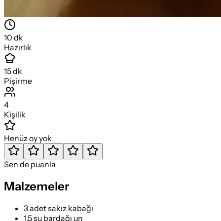
10
dk
Hazırlık
15
dk
Pişirme
4
Kişilik
Henüz oy yok
Sen de puanla
Malzemeler
3 adet sakız kabağı
1,5 su bardağı un