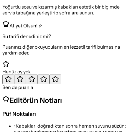
Yoğurtlu sosu ve kızarmış kabakları estetik bir biçimde
servis tabağına yerleştirip sofralara sunun.
Afiyet Olsun! 🎉
Bu tarifi denediniz mi?
Puanınız diğer okuyucuların en lezzetli tarifi bulmasına
yardım eder.
Henüz oy yok
Sen de puanla
Editörün Notları
Püf Noktaları
•
Kabakları doğradıktan sonra hemen suyunu süzün;
suyunu bırakırsanız kızartma sosu suyunu emer ve