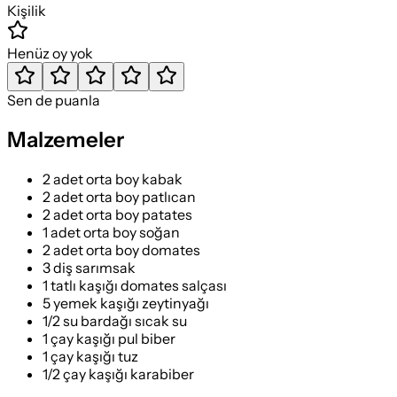
Kişilik
Henüz oy yok
Sen de puanla
Malzemeler
2 adet orta boy kabak
2 adet orta boy patlıcan
2 adet orta boy patates
1 adet orta boy soğan
2 adet orta boy domates
3 diş sarımsak
1 tatlı kaşığı domates salçası
5 yemek kaşığı zeytinyağı
1/2 su bardağı sıcak su
1 çay kaşığı pul biber
1 çay kaşığı tuz
1/2 çay kaşığı karabiber