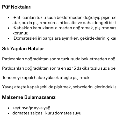
Püf Noktaları
•
Patlıcanları tuzlu suda bekletmeden doğrayıp pişirirsen
atar, bu da pişirme süresini kısaltır ve daha dengeli bir
•
Kabakları kabuklarını almadan doğramak, pişirme sıras
korunur.
•
Domatesleri iri parçalara ayırırken, çekirdeklerini çı
Sık Yapılan Hatalar
Patlıcanları doğradıktan sonra tuzlu suda bekletmeden do
Patlıcanları doğradıktan sonra en az 15 dakika tuzlu suda be
Tencereyi kapalı halde yüksek ateşte pişirmek
Yavaş ateşte kapalı şekilde pişirmek, sebzelerin içlerindeki s
Malzeme Bulamazsanız
zeytinyağı
:
ayva yağı
domates salçası
:
kuru domates suyu