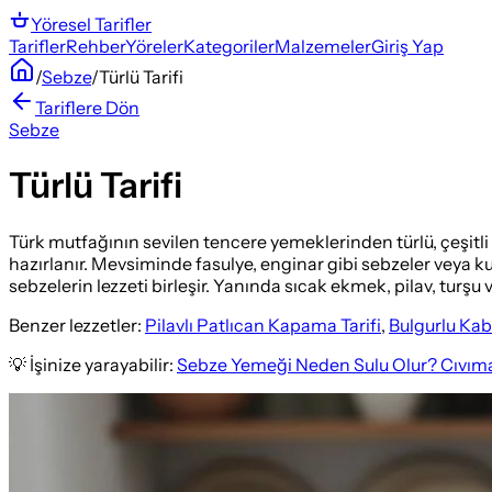
Yöresel
Tarifler
Tarifler
Rehber
Yöreler
Kategoriler
Malzemeler
Giriş Yap
/
Sebze
/
Türlü Tarifi
Tariflere Dön
Sebze
Türlü Tarifi
Türk mutfağının sevilen tencere yemeklerinden türlü, çeşitli s
hazırlanır. Mevsiminde fasulye, enginar gibi sebzeler veya ku
sebzelerin lezzeti birleşir. Yanında sıcak ekmek, pilav, turş
Benzer lezzetler:
Pilavlı Patlıcan Kapama Tarifi
,
Bulgurlu Kab
💡 İşinize yarayabilir:
Sebze Yemeği Neden Sulu Olur? Cıvıma