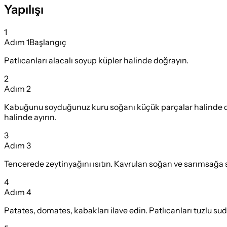
Yapılışı
1
Adım
1
Başlangıç
Patlıcanları alacalı soyup küpler halinde doğrayın.
2
Adım
2
Kabuğunu soyduğunuz kuru soğanı küçük parçalar halinde doğr
halinde ayırın.
3
Adım
3
Tencerede zeytinyağını ısıtın. Kavrulan soğan ve sarımsağa s
4
Adım
4
Patates, domates, kabakları ilave edin. Patlıcanları tuzlu su