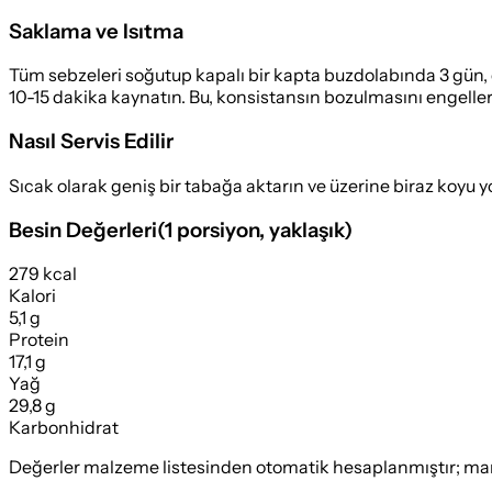
Saklama ve Isıtma
Tüm sebzeleri soğutup kapalı bir kapta buzdolabında 3 gün, de
10-15 dakika kaynatın. Bu, konsistansın bozulmasını engeller
Nasıl Servis Edilir
Sıcak olarak geniş bir tabağa aktarın ve üzerine biraz koyu yo
Besin Değerleri
(
1 porsiyon
, yaklaşık)
279 kcal
Kalori
5,1 g
Protein
17,1 g
Yağ
29,8 g
Karbonhidrat
Değerler malzeme listesinden otomatik hesaplanmıştır; marka