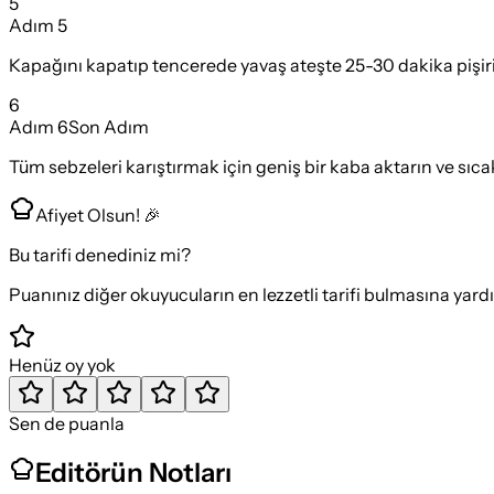
5
Adım
5
Kapağını kapatıp tencerede yavaş ateşte 25-30 dakika pişir
6
Adım
6
Son Adım
Tüm sebzeleri karıştırmak için geniş bir kaba aktarın ve sıcak
Afiyet Olsun! 🎉
Bu tarifi denediniz mi?
Puanınız diğer okuyucuların en lezzetli tarifi bulmasına yard
Henüz oy yok
Sen de puanla
Editörün Notları