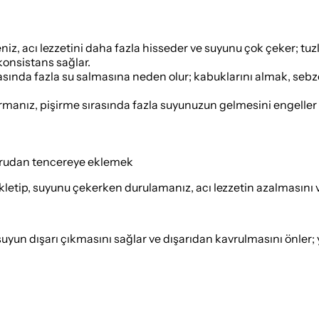
iz, acı lezzetini daha fazla hisseder ve suyunu çok çeker; tuzlu
 konsistans sağlar.
ında fazla su salmasına neden olur; kabuklarını almak, sebzel
karmanız, pişirme sırasında fazla suyunuzun gelmesini engeller 
ğrudan tencereye eklemek
kletip, suyunu çekerken durulamanız, acı lezzetin azalmasını v
uyun dışarı çıkmasını sağlar ve dışarıdan kavrulmasını önler; y