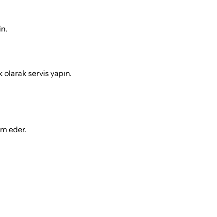
in.
 olarak servis yapın.
ım eder.