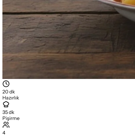
20
dk
Hazırlık
35
dk
Pişirme
4