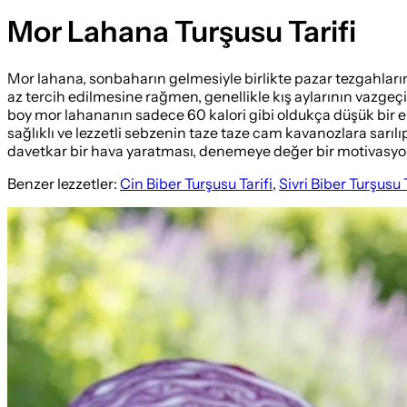
Mor Lahana Turşusu Tarifi
Mor lahana, sonbaharın gelmesiyle birlikte pazar tezgahların
az tercih edilmesine rağmen, genellikle kış aylarının vazgeçilm
boy mor lahananın sadece 60 kalori gibi oldukça düşük bir e
sağlıklı ve lezzetli sebzenin taze taze cam kavanozlara sarı
davetkar bir hava yaratması, denemeye değer bir motivasyond
Benzer lezzetler:
Cin Biber Turşusu Tarifi
,
Sivri Biber Turşusu T