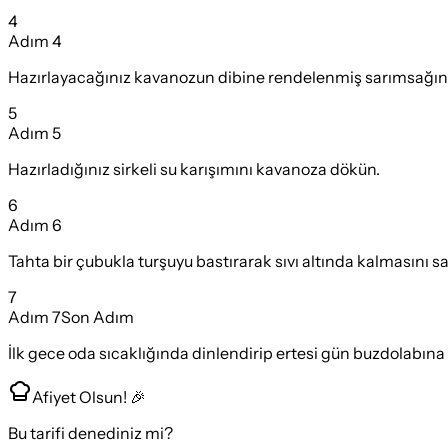
4
Adım
4
Hazırlayacağınız kavanozun dibine rendelenmiş sarımsağın ya
5
Adım
5
Hazırladığınız sirkeli su karışımını kavanoza dökün.
6
Adım
6
Tahta bir çubukla turşuyu bastırarak sıvı altında kalmasını sa
7
Adım
7
Son Adım
İlk gece oda sıcaklığında dinlendirip ertesi gün buzdolabına
Afiyet Olsun! 🎉
Bu tarifi denediniz mi?