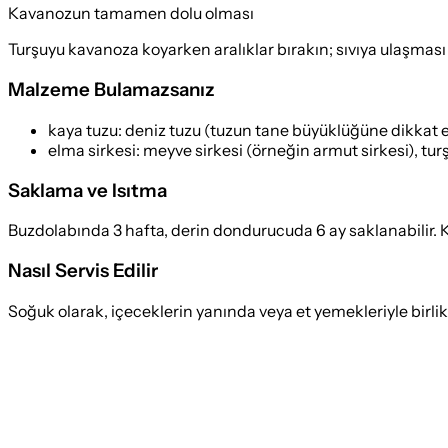
Kavanozun tamamen dolu olması
Turşuyu kavanoza koyarken aralıklar bırakın; sıvıya ulaşması i
Malzeme Bulamazsanız
kaya tuzu
:
deniz tuzu (tuzun tane büyüklüğüne dikkat ed
elma sirkesi
:
meyve sirkesi (örneğin armut sirkesi), tur
Saklama ve Isıtma
Buzdolabında 3 hafta, derin dondurucuda 6 ay saklanabilir.
Nasıl Servis Edilir
Soğuk olarak, içeceklerin yanında veya et yemekleriyle birlikt