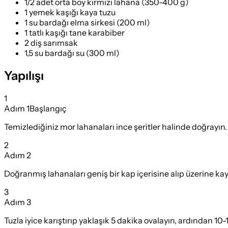
1/2 adet orta boy kırmızı lahana (350-400 g)
1 yemek kaşığı kaya tuzu
1 su bardağı elma sirkesi (200 ml)
1 tatlı kaşığı tane karabiber
2 diş sarımsak
1,5 su bardağı su (300 ml)
Yapılışı
1
Adım
1
Başlangıç
Temizlediğiniz mor lahanaları ince şeritler halinde doğrayın.
2
Adım
2
Doğranmış lahanaları geniş bir kap içerisine alıp üzerine kaya
3
Adım
3
Tuzla iyice karıştırıp yaklaşık 5 dakika ovalayın, ardından 10