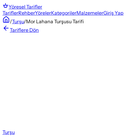
Yöresel
Tarifler
Tarifler
Rehber
Yöreler
Kategoriler
Malzemeler
Giriş Yap
/
Turşu
/
Mor Lahana Turşusu Tarifi
Tariflere Dön
Turşu