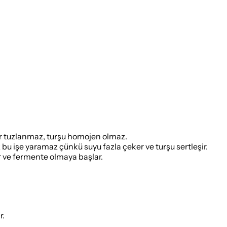
ar tuzlanmaz, turşu homojen olmaz.
bu işe yaramaz çünkü suyu fazla çeker ve turşu sertleşir.
r ve fermente olmaya başlar.
r.