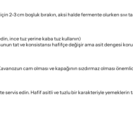
çin 2-3 cm boşluk bırakın, aksi halde fermente olurken sıvı taş
in, ince tuz yerine kaba tuz kullanın)
şunun tat ve konsistansı hafifçe değişir ama asit dengesi kor
 Kavanozun cam olması ve kapağının sızdırmaz olması önemlid
e servis edin. Hafif asitli ve tuzlu bir karakteriyle yemeklerin