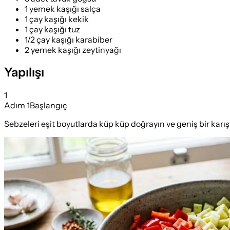
1 yemek kaşığı salça
1 çay kaşığı kekik
1 çay kaşığı tuz
1/2 çay kaşığı karabiber
2 yemek kaşığı zeytinyağı
Yapılışı
1
Adım
1
Başlangıç
Sebzeleri eşit boyutlarda küp küp doğrayın ve geniş bir karış