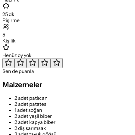
25
dk
Pişirme
5
Kişilik
Henüz oy yok
Sen de puanla
Malzemeler
2 adet patlıcan
2 adet patates
1 adet soğan
2 adet yeşil biber
2 adet kapya biber
2 diş sarımsak
3 adet tavuk göğsü