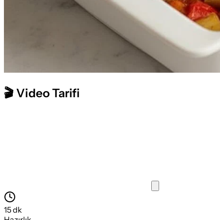
🎬 Video Tarifi
15
dk
Hazırlık