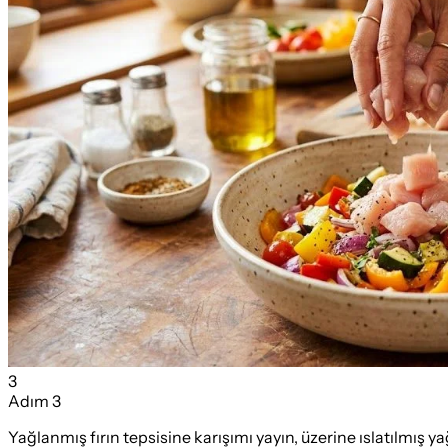
3
Adım
3
Yağlanmış fırın tepsisine karışımı yayın, üzerine ıslatılmış yağ