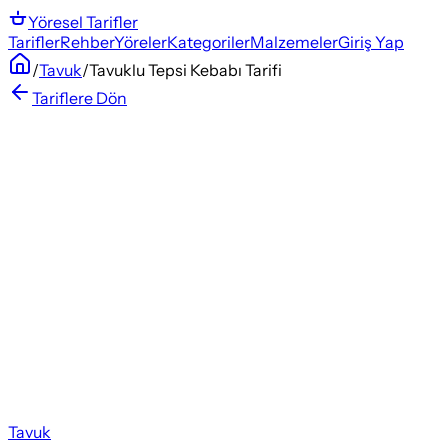
Yöresel
Tarifler
Tarifler
Rehber
Yöreler
Kategoriler
Malzemeler
Giriş Yap
/
Tavuk
/
Tavuklu Tepsi Kebabı Tarifi
Tariflere Dön
Tavuk