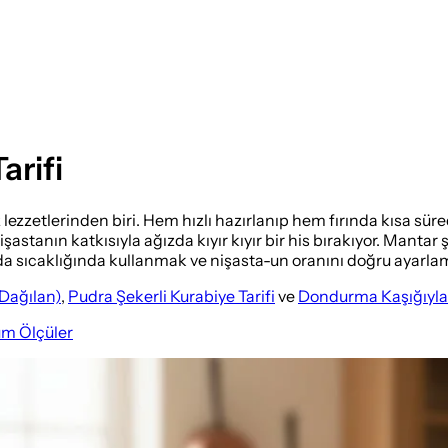
arifi
ez lezzetlerinden biri. Hem hızlı hazırlanıp hem fırında kısa s
nişastanın katkısıyla ağızda kıyır kıyır bir his bırakıyor. Man
ıcaklığında kullanmak ve nişasta-un oranını doğru ayarlamak, 
 Dağılan)
,
Pudra Şekerli Kurabiye Tarifi
ve
Dondurma Kaşığıyla Ç
üm Ölçüler