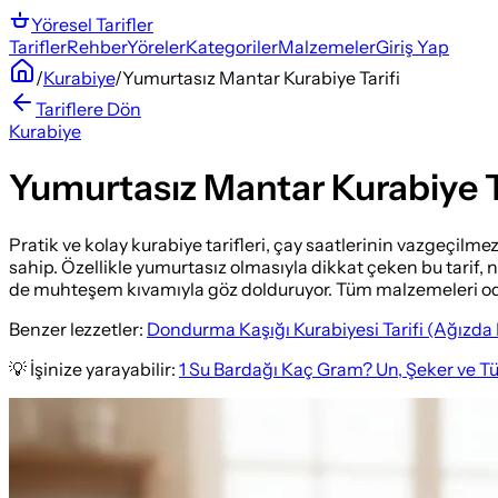
Yöresel
Tarifler
Tarifler
Rehber
Yöreler
Kategoriler
Malzemeler
Giriş Yap
/
Kurabiye
/
Yumurtasız Mantar Kurabiye Tarifi
Tariflere Dön
Kurabiye
Yumurtasız Mantar Kurabiye T
Pratik ve kolay kurabiye tarifleri, çay saatlerinin vazgeçilm
sahip. Özellikle yumurtasız olmasıyla dikkat çeken bu tarif, 
de muhteşem kıvamıyla göz dolduruyor. Tüm malzemeleri oda s
Benzer lezzetler:
Dondurma Kaşığı Kurabiyesi Tarifi (Ağızda
💡 İşinize yarayabilir:
1 Su Bardağı Kaç Gram? Un, Şeker ve T