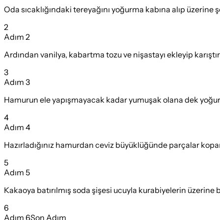
Oda sıcaklığındaki tereyağını yoğurma kabına alıp üzerine şe
2
Adım
2
Ardından vanilya, kabartma tozu ve nişastayı ekleyip karıştı
3
Adım
3
Hamurun ele yapışmayacak kadar yumuşak olana dek yoğur
4
Adım
4
Hazırladığınız hamurdan ceviz büyüklüğünde parçalar koparıp
5
Adım
5
Kakaoya batırılmış soda şişesi ucuyla kurabiyelerin üzerine b
6
Adım
6
Son Adım