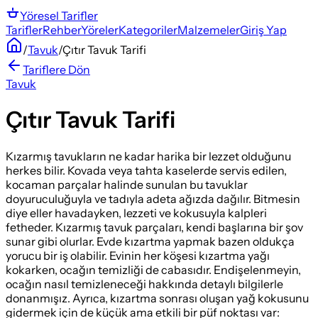
Yöresel
Tarifler
Tarifler
Rehber
Yöreler
Kategoriler
Malzemeler
Giriş Yap
/
Tavuk
/
Çıtır Tavuk Tarifi
Tariflere Dön
Tavuk
Çıtır Tavuk Tarifi
Kızarmış tavukların ne kadar harika bir lezzet olduğunu
herkes bilir. Kovada veya tahta kaselerde servis edilen,
kocaman parçalar halinde sunulan bu tavuklar
doyuruculuğuyla ve tadıyla adeta ağızda dağılır. Bitmesin
diye eller havadayken, lezzeti ve kokusuyla kalpleri
fetheder. Kızarmış tavuk parçaları, kendi başlarına bir şov
sunar gibi olurlar. Evde kızartma yapmak bazen oldukça
yorucu bir iş olabilir. Evinin her köşesi kızartma yağı
kokarken, ocağın temizliği de cabasıdır. Endişelenmeyin,
ocağın nasıl temizleneceği hakkında detaylı bilgilerle
donanmışız. Ayrıca, kızartma sonrası oluşan yağ kokusunu
gidermek için de küçük ama etkili bir püf noktası var: