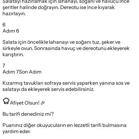
Salatayı hazırlamak için lahanayı, soğanı ve havucu ince
şeritler halinde doğrayın. Dereotu ise ince kıyarak
hazırlayın.
6
Adım
6
Salata için öncelikle lahanayı ve soğanı tuz, şeker ve
sirkeyle ovun. Sonrasında havuç ve dereotunu ekleyerek
karıştırın.
7
Adım
7
Son Adım
Kızarmış tavukları sofraya servis yaparken yanına sos ve
salatayı da ekleyerek servis edebilirsiniz.
Afiyet Olsun! 🎉
Bu tarifi denediniz mi?
Puanınız diğer okuyucuların en lezzetli tarifi bulmasına
yardım eder.