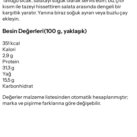
Tavuğu sıcak, salatayı soğuk olarak servis edin; bu, çıtır
kısım ile tazeyi hissettiren salata arasında dengeli bir
karşıtlık yaratır. Yanına biraz soğuk ayran veya buzlu çay
ekleyin.
Besin Değerleri
(
100 g
, yaklaşık)
351 kcal
Kalori
2,9 g
Protein
31,3 g
Yağ
15,5 g
Karbonhidrat
Değerler malzeme listesinden otomatik hesaplanmıştır;
marka ve pişirme farklarına göre değişebilir.