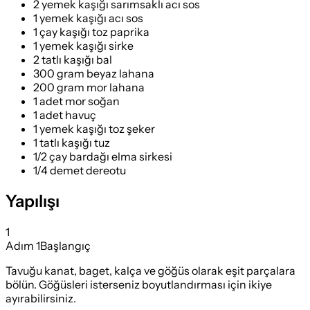
2 yemek kaşığı sarımsaklı acı sos
1 yemek kaşığı acı sos
1 çay kaşığı toz paprika
1 yemek kaşığı sirke
2 tatlı kaşığı bal
300 gram beyaz lahana
200 gram mor lahana
1 adet mor soğan
1 adet havuç
1 yemek kaşığı toz şeker
1 tatlı kaşığı tuz
1/2 çay bardağı elma sirkesi
1/4 demet dereotu
Yapılışı
1
Adım
1
Başlangıç
Tavuğu kanat, baget, kalça ve göğüs olarak eşit parçalara
bölün. Göğüsleri isterseniz boyutlandırması için ikiye
ayırabilirsiniz.