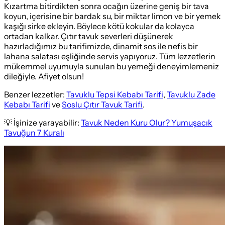
Kızartma bitirdikten sonra ocağın üzerine geniş bir tava
koyun, içerisine bir bardak su, bir miktar limon ve bir yemek
kaşığı sirke ekleyin. Böylece kötü kokular da kolayca
ortadan kalkar. Çıtır tavuk severleri düşünerek
hazırladığımız bu tarifimizde, dinamit sos ile nefis bir
lahana salatası eşliğinde servis yapıyoruz. Tüm lezzetlerin
mükemmel uyumuyla sunulan bu yemeği deneyimlemeniz
dileğiyle. Afiyet olsun!
Benzer lezzetler:
Tavuklu Tepsi Kebabı Tarifi
,
Tavuklu Zade
Kebabı Tarifi
ve
Soslu Çıtır Tavuk Tarifi
.
💡 İşinize yarayabilir:
Tavuk Neden Kuru Olur? Yumuşacık
Tavuğun 7 Kuralı