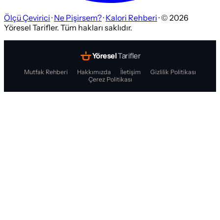
Ölçü Çevirici
·
Ne Pişirsem?
·
Kalori Rehberi
· ©
2026
Yöresel Tarifler. Tüm hakları saklıdır.
Yöresel
Tarifler
Mutfak Rehberi
Hakkımızda
İletişim
Gizlilik Politikası
Çerez Politikası