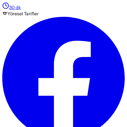
30
dk
Yöresel
Tarifler