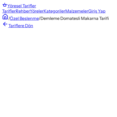
Yöresel
Tarifler
Tarifler
Rehber
Yöreler
Kategoriler
Malzemeler
Giriş Yap
/
Özel Beslenme
/
Demleme Domatesli Makarna Tarifi
Tariflere Dön