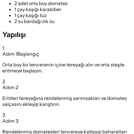
2 adet orta boy domates
1 çay kaşığı karabiber
1 çay kaşığı tuz
2 su bardağı ılık su
Yapılışı
1
Adım
1
Başlangıç
Orta boy bir tencerenin içine tereyağı alın ve orta ateşte
eritmeye başlayın.
2
Adım
2
Eritilen tereyağına rendelenmiş sarımsakları ve domates
salçasını ekleyip karıştırın.
3
Adım
3
Rendelenmiş domatesleri tencereye katlayıp baharatları