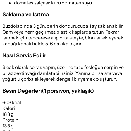
domates salçası
:
kuru domates suyu
Saklama ve Isıtma
Buzdolabında 3 gün, derin dondurucuda 1 ay saklanabilir.
Cam veya nem geçirmez plastik kaplarda tutun. Tekrar
ısıtmak için tencereye alıp orta ateşte, biraz su ekleyerek
kapağı kapalı halde 5-6 dakika pişirin.
Nasıl Servis Edilir
Sıcak olarak servis yapın; üzerine taze fesleğen serpin ve
biraz zeytinyağı damlatabilirsiniz. Yanına bir salata veya
yoğurtlu çorba ekleyerek dengeli bir yemek oluşturun.
Besin Değerleri
(
1 porsiyon
, yaklaşık)
603 kcal
Kalori
18,3 g
Protein
13,5 g