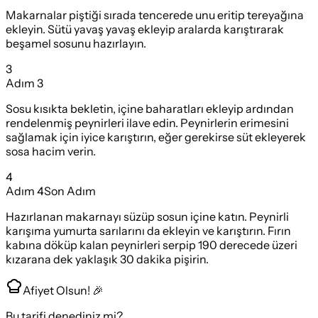
Makarnalar piştiği sırada tencerede unu eritip tereyağına
ekleyin. Sütü yavaş yavaş ekleyip aralarda karıştırarak
beşamel sosunu hazırlayın.
3
Adım
3
Sosu kısıkta bekletin, içine baharatları ekleyip ardından
rendelenmiş peynirleri ilave edin. Peynirlerin erimesini
sağlamak için iyice karıştırın, eğer gerekirse süt ekleyerek
sosa hacim verin.
4
Adım
4
Son Adım
Hazırlanan makarnayı süzüp sosun içine katın. Peynirli
karışıma yumurta sarılarını da ekleyin ve karıştırın. Fırın
kabına döküp kalan peynirleri serpip 190 derecede üzeri
kızarana dek yaklaşık 30 dakika pişirin.
Afiyet Olsun! 🎉
Bu tarifi denediniz mi?