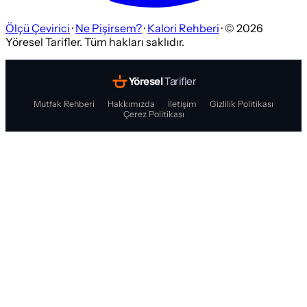
Ölçü Çevirici
·
Ne Pişirsem?
·
Kalori Rehberi
· ©
2026
Yöresel Tarifler. Tüm hakları saklıdır.
Yöresel
Tarifler
Mutfak Rehberi
Hakkımızda
İletişim
Gizlilik Politikası
Çerez Politikası