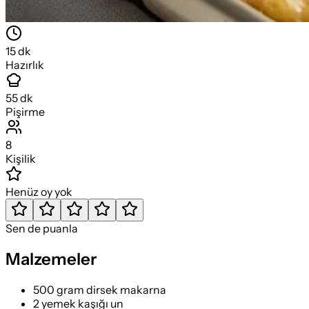
15
dk
Hazırlık
55
dk
Pişirme
8
Kişilik
Henüz oy yok
Sen de puanla
Malzemeler
500 gram dirsek makarna
2 yemek kaşığı un