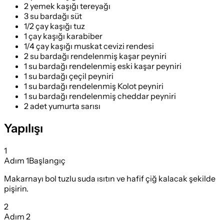
2 yemek kaşığı tereyağı
3 su bardağı süt
1/2 çay kaşığı tuz
1 çay kaşığı karabiber
1/4 çay kaşığı muskat cevizi rendesi
2 su bardağı rendelenmiş kaşar peyniri
1 su bardağı rendelenmiş eski kaşar peyniri
1 su bardağı çeçil peyniri
1 su bardağı rendelenmiş Kolot peyniri
1 su bardağı rendelenmiş cheddar peyniri
2 adet yumurta sarısı
Yapılışı
1
Adım
1
Başlangıç
Makarnayı bol tuzlu suda ısıtın ve hafif çiğ kalacak şekilde
pişirin.
2
Adım
2