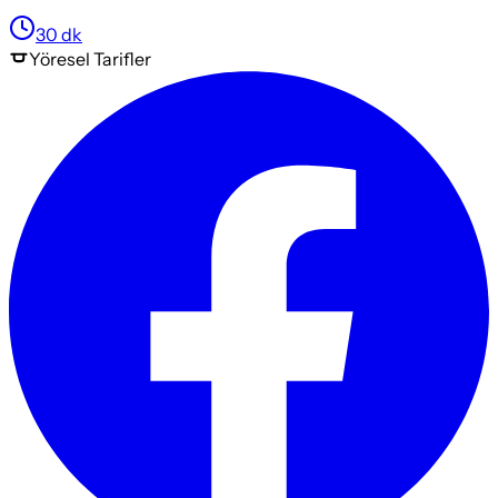
30
dk
Yöresel
Tarifler