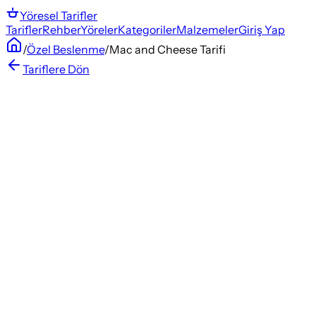
Yöresel
Tarifler
Tarifler
Rehber
Yöreler
Kategoriler
Malzemeler
Giriş Yap
/
Özel Beslenme
/
Mac and Cheese Tarifi
Tariflere Dön