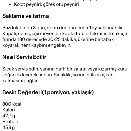
Kolot peyniri
:
çörek otu peyniri
Saklama ve Isıtma
Buzdolabında 3 gün, derin dondurucuda 1 ay saklanabilir.
Kapalı, nem geçirmeyen bir kapta tutun. Tekrar ısıtmak için
fırında 180 derecede 20-25 dakika, üzerine bir tabak
koyarak nem kaybını engelleyin.
Nasıl Servis Edilir
Sıcak servis edin, yanına hafif bir salata veya kızarmış kuru
soğan ekleyerek sunun. Sıcaklık, sosun hâlâ akışkan
kalmasını sağlar.
Besin Değerleri
(
1 porsiyon
, yaklaşık)
800 kcal
Kalori
42,7 g
Protein
45,8 g