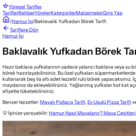
Yöresel
Tarifler
Tarifler
Rehber
Yöreler
Kategoriler
Malzemeler
Giriş Yap
/
Hamur İşi
/
Baklavalık Yufkadan Börek Tarifi
Tariflere Dön
Hamur İşi
Baklavalık Yufkadan Börek Tar
Hazır baklava yufkalarının sadece yalancı baklava veya su böre
börek hazırlayabilirsiniz. Bu özel yufkaları süpermarketlerd
kullanarak beş ila altı adet lezzetli rulo börek yapacaksınız.
maydanoz da ekleyebilirsiniz. Yağlanmış yufkalar kat kat açılıp
afiyetle tüketebilirsiniz.
Benzer lezzetler:
Mayalı Poğaça Tarifi
,
Ev Usulü Pizza Tarifi
v
💡 İşinize yarayabilir:
Hamur Nasıl Mayalanır? Maya Çeşitleri 