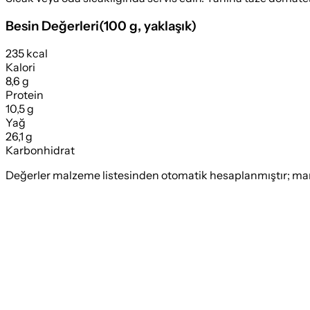
Besin Değerleri
(
100 g
, yaklaşık)
235 kcal
Kalori
8,6 g
Protein
10,5 g
Yağ
26,1 g
Karbonhidrat
Değerler malzeme listesinden otomatik hesaplanmıştır; marka