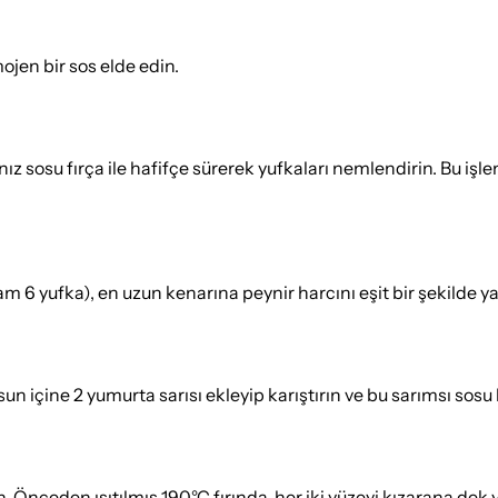
mojen bir sos elde edin.
ız sosu fırça ile hafifçe sürerek yufkaları nemlendirin. Bu işl
6 yufka), en uzun kenarına peynir harcını eşit bir şekilde yayı
un içine 2 yumurta sarısı ekleyip karıştırın ve bu sarımsı sosu 
n. Önceden ısıtılmış 190°C fırında, her iki yüzeyi kızarana dek 