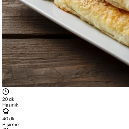
20
dk
Hazırlık
40
dk
Pişirme