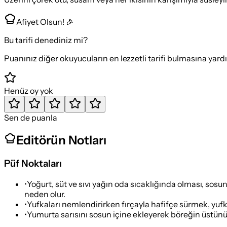
Afiyet Olsun! 🎉
Bu tarifi denediniz mi?
Puanınız diğer okuyucuların en lezzetli tarifi bulmasına yard
Henüz oy yok
Sen de puanla
Editörün Notları
Püf Noktaları
•
Yoğurt, süt ve sıvı yağın oda sıcaklığında olması, sos
neden olur.
•
Yufkaları nemlendirirken fırçayla hafifçe sürmek, yufk
•
Yumurta sarısını sosun içine ekleyerek böreğin üstünün