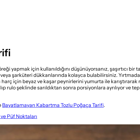
ifi
ği yapmak için kullanıldığını düşünüyorsanız, şaşırtıcı bir tar
e veya şarküteri dükkanlarında kolayca bulabilirsiniz. Yırtma
 İç harç için beyaz ve kaşar peynirlerini yumurta ile karıştırar
 rulo şeklinde sarıldıktan sonra porsiyonlara ayrılıyor ve tepsiy
e
Bayatlamayan Kabartma Tozlu Poğaça Tarifi
.
ve Püf Noktaları