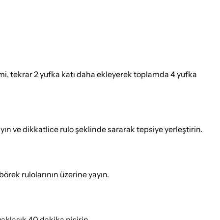
emi, tekrar 2 yufka katı daha ekleyerek toplamda 4 yufka
n ve dikkatlice rulo şeklinde sararak tepsiye yerleştirin.
börek rulolarının üzerine yayın.
yaklaşık 40 dakika pişirin.