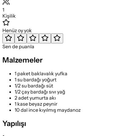
1
Kişilik
Henüz oy yok
Sen de puanla
Malzemeler
1 paket baklavalık yufka
1 su bardağı yoğurt
1/2 su bardağı süt
1/2 çay bardağı sıvı yağ
2 adet yumurta akı
1 kase beyaz peynir
10 dal ince kıyılmış maydanoz
Yapılışı