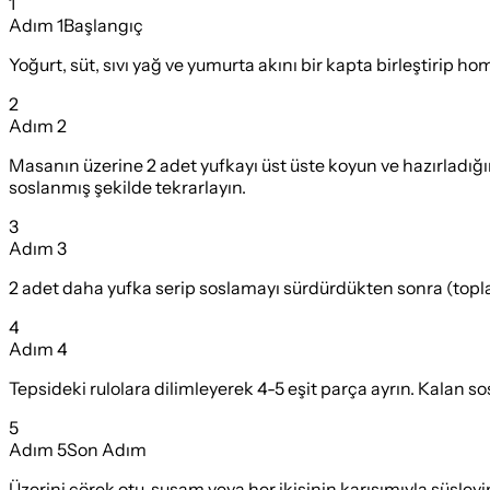
1
Adım
1
Başlangıç
Yoğurt, süt, sıvı yağ ve yumurta akını bir kapta birleştirip ho
2
Adım
2
Masanın üzerine 2 adet yufkayı üst üste koyun ve hazırladığın
soslanmış şekilde tekrarlayın.
3
Adım
3
2 adet daha yufka serip soslamayı sürdürdükten sonra (toplam 
4
Adım
4
Tepsideki rulolara dilimleyerek 4-5 eşit parça ayrın. Kalan sos
5
Adım
5
Son Adım
Üzerini çörek otu, susam veya her ikisinin karışımıyla süsleyi