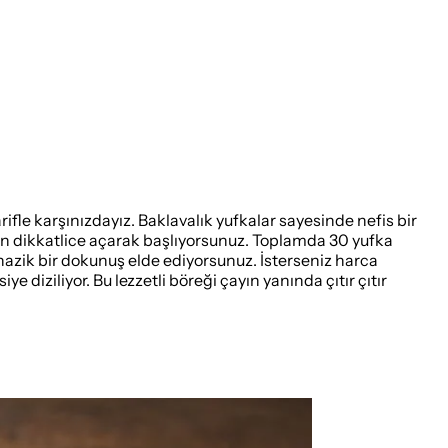
ifle karşınızdayız. Baklavalık yufkalar sayesinde nefis bir
dan dikkatlice açarak başlıyorsunuz. Toplamda 30 yufka
ak nazik bir dokunuş elde ediyorsunuz. İsterseniz harca
e diziliyor. Bu lezzetli böreği çayın yanında çıtır çıtır