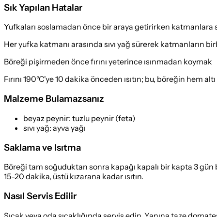
Sık Yapılan Hatalar
Yufkaları soslamadan önce bir araya getirirken katmanlara 
Her yufka katmanı arasında sıvı yağ sürerek katmanların birb
Böreği pişirmeden önce fırını yeterince ısınmadan koymak
Fırını 190°C'ye 10 dakika önceden ısıtın; bu, böreğin hem altı 
Malzeme Bulamazsanız
beyaz peynir
:
tuzlu peynir (feta)
sıvı yağ
:
ayva yağı
Saklama ve Isıtma
Böreği tam soğuduktan sonra kapağı kapalı bir kapta 3 gün 
15-20 dakika, üstü kızarana kadar ısıtın.
Nasıl Servis Edilir
Sıcak veya oda sıcaklığında servis edin. Yanına taze domates, 