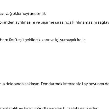
sıvı yağ eklemeyi unutmak
irinden ayrılmasını ve pişirme sırasında kırılmamasını sağlay
hem üstü eşit şekilde kızarır ve içi yumuşak kalır.
buzdolabında saklayın. Dondurmak isterseniz 1 ay boyunca der
salatalık ve biraz yoğurtla yapılan bir salata eşlik eder.