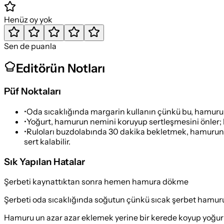
Henüz oy yok
Sen de puanla
Editörün Notları
Püf Noktaları
•
Oda sıcaklığında margarin kullanın çünkü bu, hamuru d
•
Yoğurt, hamurun nemini koruyup sertleşmesini önler; bu
•
Ruloları buzdolabında 30 dakika bekletmek, hamurun iç
sert kalabilir.
Sık Yapılan Hatalar
Şerbeti kaynattıktan sonra hemen hamura dökme
Şerbeti oda sıcaklığında soğutun çünkü sıcak şerbet hamuru
Hamuru un azar azar eklemek yerine bir kerede koyup yoğu