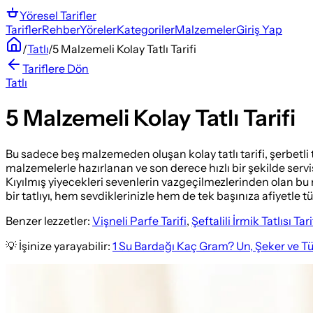
Yöresel
Tarifler
Tarifler
Rehber
Yöreler
Kategoriler
Malzemeler
Giriş Yap
/
Tatlı
/
5 Malzemeli Kolay Tatlı Tarifi
Tariflere Dön
Tatlı
5 Malzemeli Kolay Tatlı Tarifi
Bu sadece beş malzemeden oluşan kolay tatlı tarifi, şerbetli
malzemelerle hazırlanan ve son derece hızlı bir şekilde servis
Kıyılmış yiyecekleri sevenlerin vazgeçilmezlerinden olan bu n
bir tatlıyı, hem sevdiklerinizle hem de tek başınıza afiyetle tü
Benzer lezzetler:
Vişneli Parfe Tarifi
,
Şeftalili İrmik Tatlısı Tari
💡 İşinize yarayabilir:
1 Su Bardağı Kaç Gram? Un, Şeker ve T