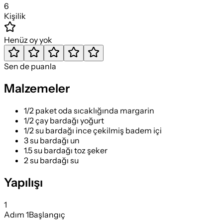
6
Kişilik
Henüz oy yok
Sen de puanla
Malzemeler
1/2 paket oda sıcaklığında margarin
1/2 çay bardağı yoğurt
1/2 su bardağı ince çekilmiş badem içi
3 su bardağı un
1.5 su bardağı toz şeker
2 su bardağı su
Yapılışı
1
Adım
1
Başlangıç