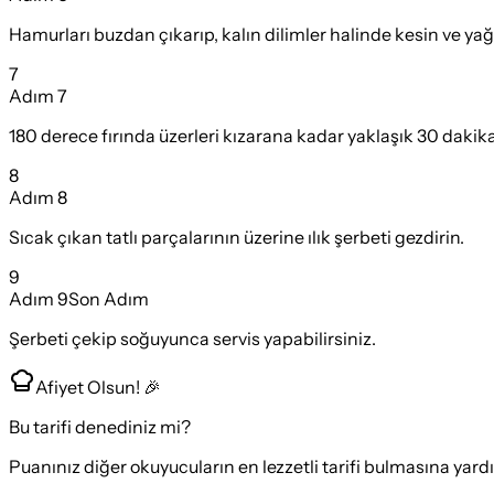
Hamurları buzdan çıkarıp, kalın dilimler halinde kesin ve yağlı
7
Adım
7
180 derece fırında üzerleri kızarana kadar yaklaşık 30 dakika 
8
Adım
8
Sıcak çıkan tatlı parçalarının üzerine ılık şerbeti gezdirin.
9
Adım
9
Son Adım
Şerbeti çekip soğuyunca servis yapabilirsiniz.
Afiyet Olsun! 🎉
Bu tarifi denediniz mi?
Puanınız diğer okuyucuların en lezzetli tarifi bulmasına yard