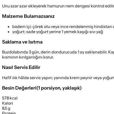
Unu azar azar ekleyerek hamurun nem dengesi kontrol edilir; 
Malzeme Bulamazsanız
badem içi
:
çörek otu veya ince rendelenmiş hindistan c
yoğurt
:
sade yoğurt yerine 1 yemek kaşığı sıvı yağ
Saklama ve Isıtma
Buzdolabında 3 gün, derin dondurucuda 1 ay saklanabilir. Kapalı
kısmının kırılganlığını korur.
Nasıl Servis Edilir
Hafif ılık hâlde servis yapın; yanında krem peynir veya yoğur
Besin Değerleri
(
1 porsiyon
, yaklaşık)
578 kcal
Kalori
8,5 g
Protein