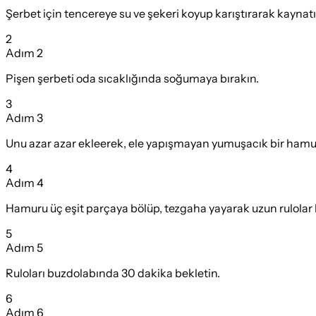
Şerbet için tencereye su ve şekeri koyup karıştırarak kaynatı
2
Adım
2
Pişen şerbeti oda sıcaklığında soğumaya bırakın.
3
Adım
3
Unu azar azar ekleerek, ele yapışmayan yumuşacık bir hamur
4
Adım
4
Hamuru üç eşit parçaya bölüp, tezgaha yayarak uzun rulolar h
5
Adım
5
Ruloları buzdolabında 30 dakika bekletin.
6
Adım
6