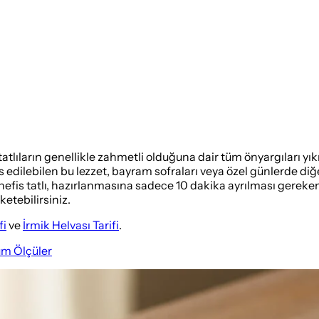
 tatlıların genellikle zahmetli olduğuna dair tüm önyargıları 
 edilebilen bu lezzet, bayram sofraları veya özel günlerde diğe
efis tatlı, hazırlanmasına sadece 10 dakika ayrılması gereken p
ketebilirsiniz.
fi
ve
İrmik Helvası Tarifi
.
üm Ölçüler