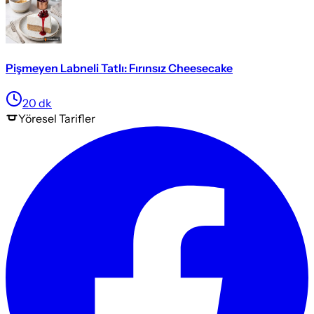
Pişmeyen Labneli Tatlı: Fırınsız Cheesecake
20
dk
Yöresel
Tarifler