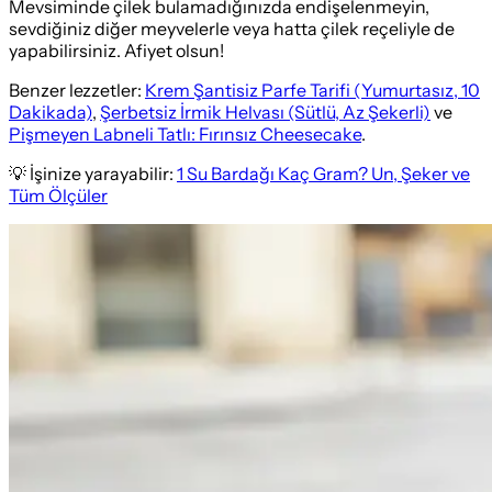
Mevsiminde çilek bulamadığınızda endişelenmeyin,
sevdiğiniz diğer meyvelerle veya hatta çilek reçeliyle de
yapabilirsiniz. Afiyet olsun!
Benzer lezzetler:
Krem Şantisiz Parfe Tarifi (Yumurtasız, 10
Dakikada)
,
Şerbetsiz İrmik Helvası (Sütlü, Az Şekerli)
ve
Pişmeyen Labneli Tatlı: Fırınsız Cheesecake
.
💡 İşinize yarayabilir:
1 Su Bardağı Kaç Gram? Un, Şeker ve
Tüm Ölçüler