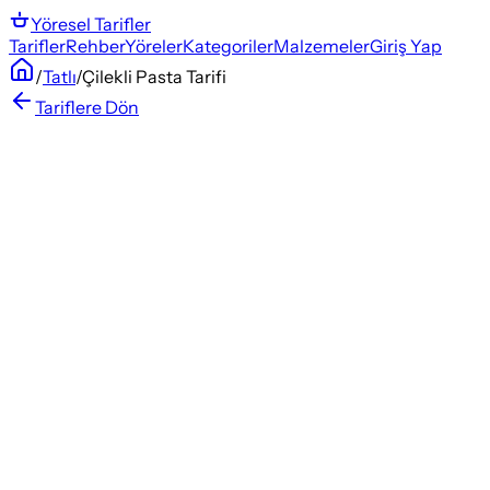
Yöresel
Tarifler
Tarifler
Rehber
Yöreler
Kategoriler
Malzemeler
Giriş Yap
/
Tatlı
/
Çilekli Pasta Tarifi
Tariflere Dön