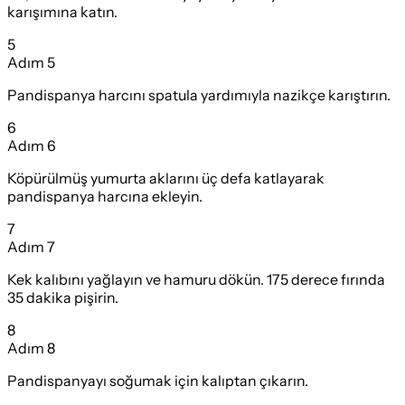
karışımına katın.
5
Adım
5
Pandispanya harcını spatula yardımıyla nazikçe karıştırın.
6
Adım
6
Köpürülmüş yumurta aklarını üç defa katlayarak
pandispanya harcına ekleyin.
7
Adım
7
Kek kalıbını yağlayın ve hamuru dökün. 175 derece fırında
35 dakika pişirin.
8
Adım
8
Pandispanyayı soğumak için kalıptan çıkarın.