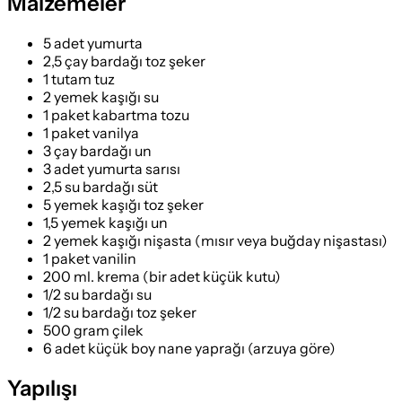
Malzemeler
5 adet yumurta
2,5 çay bardağı toz şeker
1 tutam tuz
2 yemek kaşığı su
1 paket kabartma tozu
1 paket vanilya
3 çay bardağı un
3 adet yumurta sarısı
2,5 su bardağı süt
5 yemek kaşığı toz şeker
1,5 yemek kaşığı un
2 yemek kaşığı nişasta (mısır veya buğday nişastası)
1 paket vanilin
200 ml. krema (bir adet küçük kutu)
1/2 su bardağı su
1/2 su bardağı toz şeker
500 gram çilek
6 adet küçük boy nane yaprağı (arzuya göre)
Yapılışı