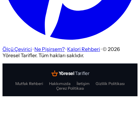
Ölçü Çevirici
·
Ne Pişirsem?
·
Kalori Rehberi
· ©
2026
Yöresel Tarifler. Tüm hakları saklıdır.
Yöresel
Tarifler
Mutfak Rehberi
Hakkımızda
İletişim
Gizlilik Politikası
Çerez Politikası