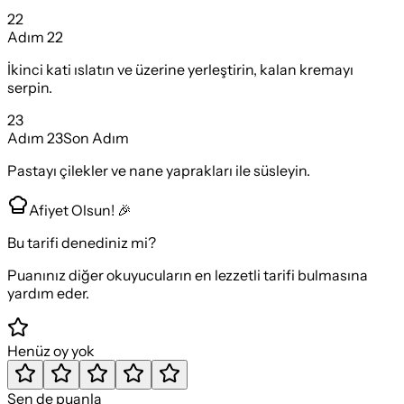
22
Adım
22
İkinci kati ıslatın ve üzerine yerleştirin, kalan kremayı
serpin.
23
Adım
23
Son Adım
Pastayı çilekler ve nane yaprakları ile süsleyin.
Afiyet Olsun! 🎉
Bu tarifi denediniz mi?
Puanınız diğer okuyucuların en lezzetli tarifi bulmasına
yardım eder.
Henüz oy yok
Sen de puanla