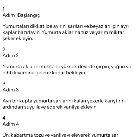
1
Adım
1
Başlangıç
Yumurtaları dikkatlice ayırın, sarıları ve beyazları için ayrı
kaplar hazırlayın. Yumurta aklarına tuz ve yarım miktar
şeker ekleyin.
2
Adım
2
Yumurta aklarını mikserle yüksek devirde çırpın, yoğun ve
pıhtı kıvamına gelene kadar bekleyin.
3
Adım
3
Ayrı bir kapta yumurta sarılarını kalan şekerle karıştırın,
ardından suyu ilave ederek vanilya ekleyin.
4
Adım
4
Un, kabartma tozu ve vanilyayı eleyerek yumurta sarı