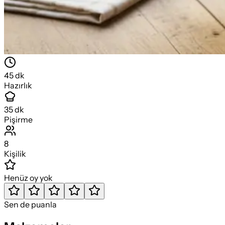
45
dk
Hazırlık
35
dk
Pişirme
8
Kişilik
Henüz oy yok
Sen de puanla