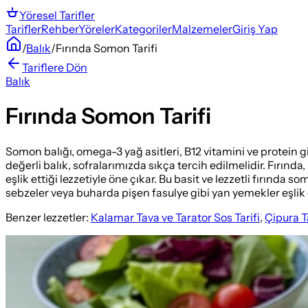
Yöresel
Tarifler
Tarifler
Rehber
Yöreler
Kategoriler
Malzemeler
Giriş Yap
/
Balık
/
Fırında Somon Tarifi
Tariflere Dön
Balık
Fırında Somon Tarifi
Somon balığı, omega-3 yağ asitleri, B12 vitamini ve protein 
değerli balık, sofralarımızda sıkça tercih edilmelidir. Fırınd
eşlik ettiği lezzetiyle öne çıkar. Bu basit ve lezzetli fırınd
sebzeler veya buharda pişen fasulye gibi yan yemekler eşlik e
Benzer lezzetler:
Kalamar Tava ve Tarator Sos Tarifi
,
Çipura Ta