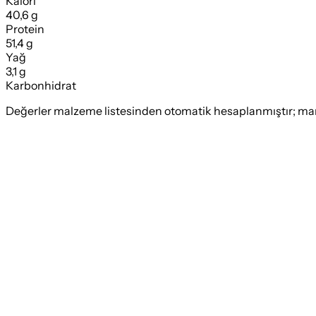
Kalori
40,6 g
Protein
51,4 g
Yağ
3,1 g
Karbonhidrat
Değerler malzeme listesinden otomatik hesaplanmıştır; marka