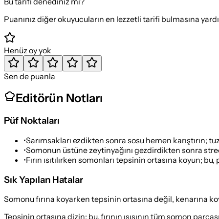
Bu tarifi denediniz mi?
Puanınız diğer okuyucuların en lezzetli tarifi bulmasına yard
Henüz oy yok
Sen de puanla
Editörün Notları
Püf Noktaları
•
Sarımsakları ezdikten sonra sosu hemen karıştırın; tuz
•
Somonun üstüne zeytinyağını gezdirdikten sonra streç f
•
Fırın ısıtılırken somonları tepsinin ortasına koyun; bu,
Sık Yapılan Hatalar
Somonu fırına koyarken tepsinin ortasına değil, kenarına koy
Tepsinin ortasına dizin; bu, fırının ısısının tüm somon parças