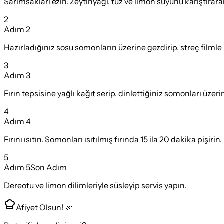
Sarımsakları ezin. Zeytinyağı, tuz ve limon suyunu karıştırara
2
Adım
2
Hazırladığınız sosu somonların üzerine gezdirip, streç filml
3
Adım
3
Fırın tepsisine yağlı kağıt serip, dinlettiğiniz somonları üzeri
4
Adım
4
Fırını ısıtın. Somonları ısıtılmış fırında 15 ila 20 dakika pişirin.
5
Adım
5
Son Adım
Dereotu ve limon dilimleriyle süsleyip servis yapın.
Afiyet Olsun! 🎉