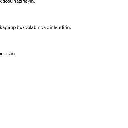
k sosu hazırlayın.
e kapatıp buzdolabında dinlendirin.
ne dizin.