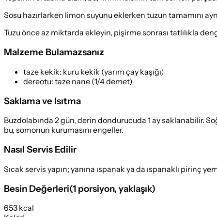
Sosu hazırlarken limon suyunu eklerken tuzun tamamını aynı a
Tuzu önce az miktarda ekleyin, pişirme sonrası tatlılıkla deng
Malzeme Bulamazsanız
taze kekik
:
kuru kekik (yarım çay kaşığı)
dereotu
:
taze nane (1/4 demet)
Saklama ve Isıtma
Buzdolabında 2 gün, derin dondurucuda 1 ay saklanabilir. Soğu
bu, somonun kurumasını engeller.
Nasıl Servis Edilir
Sıcak servis yapın; yanına ıspanak ya da ıspanaklı pirinç ye
Besin Değerleri
(
1 porsiyon
, yaklaşık)
653 kcal