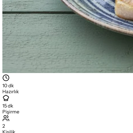
10
dk
Hazırlık
15
dk
Pişirme
2
Kişilik