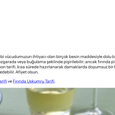
gibi vücudumuzun ihtiyacı olan birçok besin maddesiyle dolu b
a, ızgarada veya buğulama şeklinde pişirilebilir; ancak fırında
a somon tarifi, kısa sürede hazırlanarak damaklarda doyumsuz bir
debilir. Afiyet olsun.
rifi
ve
Fırında Uskumru Tarifi
.