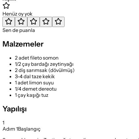
Henüz oy yok
Sen de puanla
Malzemeler
2 adet fileto somon
1/2 çay bardağı zeytinyağı
2 diş sarımsak (dövülmüş)
3-4 dal taze kekik
1 adet limon suyu
1/4 demet dereotu
1 çay kaşığı tuz
Yapılışı
1
Adım
1
Başlangıç