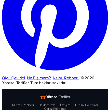
Ölçü Çevirici
·
Ne Pişirsem?
·
Kalori Rehberi
· ©
2026
Yöresel Tarifler. Tüm hakları saklıdır.
Yöresel
Tarifler
Mutfak Rehberi
Hakkımızda
İletişim
Gizlilik Politikası
Çerez Politikası