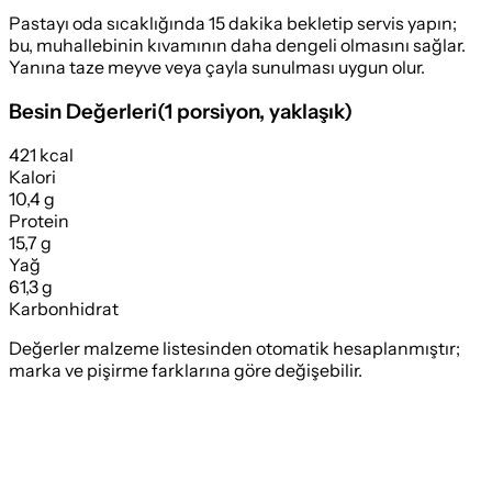
Pastayı oda sıcaklığında 15 dakika bekletip servis yapın;
bu, muhallebinin kıvamının daha dengeli olmasını sağlar.
Yanına taze meyve veya çayla sunulması uygun olur.
Besin Değerleri
(
1 porsiyon
, yaklaşık)
421 kcal
Kalori
10,4 g
Protein
15,7 g
Yağ
61,3 g
Karbonhidrat
Değerler malzeme listesinden otomatik hesaplanmıştır;
marka ve pişirme farklarına göre değişebilir.