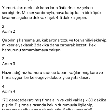
Yumurtaları derin bir kaba kırıp üstlerine toz şekerı
serpiştirin. Mikser yardımıyla, hava katıp kalın bir köpük
kıvamına gelene dek yaklaşık 4-5 dakika çırpın.
2
Adım
2
Çırpılmış karışıma un, kabartma tozu ve toz vaniliyi ekleyip,
mikserle yaklaşık 3 dakika daha çırparak lezzetli kek
hamurunu tamamlamaya çalışın.
3
Adım
3
Hazırladığınız hamuru sadece tabanı yağlanmış, kare ve
fırına uygun bir kelepçeye döküp iyice yataklasın.
4
Adım
4
170 derecede ısıtılmış fırına alın ve keki yaklaşık 30 dakika
pişirin. Pişirme sırasında kekin durumuyla ilgilenip,
tamamen soğuyana dek bekletin. Soğuyunca sütü