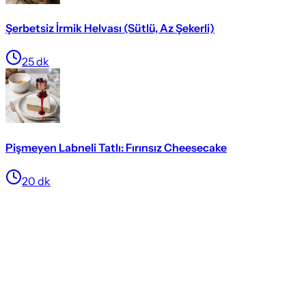
Şerbetsiz İrmik Helvası (Sütlü, Az Şekerli)
25
dk
Pişmeyen Labneli Tatlı: Fırınsız Cheesecake
20
dk