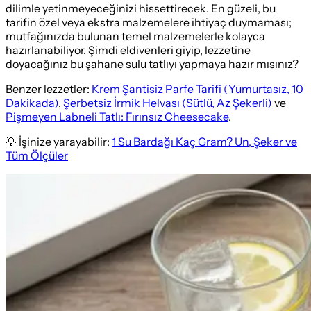
dilimle yetinmeyeceğinizi hissettirecek. En güzeli, bu
tarifin özel veya ekstra malzemelere ihtiyaç duymaması;
mutfağınızda bulunan temel malzemelerle kolayca
hazırlanabiliyor. Şimdi eldivenleri giyip, lezzetine
doyacağınız bu şahane sulu tatlıyı yapmaya hazır mısınız?
Benzer lezzetler:
Krem Şantisiz Parfe Tarifi (Yumurtasız, 10
Dakikada)
,
Şerbetsiz İrmik Helvası (Sütlü, Az Şekerli)
ve
Pişmeyen Labneli Tatlı: Fırınsız Cheesecake
.
💡 İşinize yarayabilir:
1 Su Bardağı Kaç Gram? Un, Şeker ve
Tüm Ölçüler