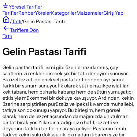
Yöresel
Tarifler
Tarifler
Rehber
Yöreler
Kategoriler
Malzemeler
Giriş Yap
/
Tatlı
/
Gelin Pastası Tarifi
Tariflere Dön
Tatlı
Gelin Pastası Tarifi
Gelin pastası tarifi, ismi gibi özenle hazırlanmış, çay
saatlerinizi renklendirecek şık bir tatlı deneyimi sunuyor.
Bu özel lezzet, geleneksel pasta tariflerinden ayrışarak
farklı bir sunum sunuyor. İlk olarak süt ile nazikçe ıslatılan
kek tabanı, hem buharla kabarıp hem de sütün yumuşatıcı
etkisiyle mükemmel bir dokuya kavuşuyor. Ardından, kekin
üzerine serpiştirilen pürüzsüz ve ipeksi kıvamda muhallebi,
tatlıya son dokunuşu yapıyor. Bu birleşim, hem görsel
olarak hem de lezzet açısından damağınızda unutulmaz
bir tat bırakıyor. Yıllardır aradığınız o hafif, lezzetli ve
doyurucu tatlı bu tarifle bir araya geliyor. Pastanın ferah
tadı ve kekin sulu dokusu, ilk lokmadan itibaren size bir