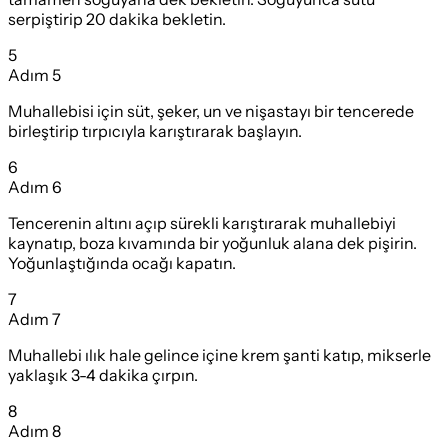
serpiştirip 20 dakika bekletin.
5
Adım
5
Muhallebisi için süt, şeker, un ve nişastayı bir tencerede
birleştirip tırpıcıyla karıştırarak başlayın.
6
Adım
6
Tencerenin altını açıp sürekli karıştırarak muhallebiyi
kaynatıp, boza kıvamında bir yoğunluk alana dek pişirin.
Yoğunlaştığında ocağı kapatın.
7
Adım
7
Muhallebi ılık hale gelince içine krem şanti katıp, mikserle
yaklaşık 3-4 dakika çırpın.
8
Adım
8