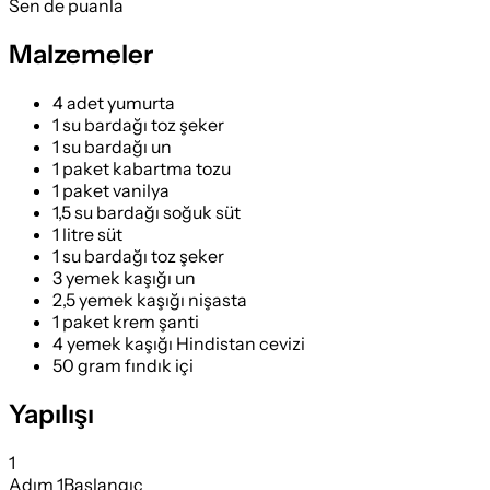
Sen de puanla
Malzemeler
4 adet yumurta
1 su bardağı toz şeker
1 su bardağı un
1 paket kabartma tozu
1 paket vanilya
1,5 su bardağı soğuk süt
1 litre süt
1 su bardağı toz şeker
3 yemek kaşığı un
2,5 yemek kaşığı nişasta
1 paket krem şanti
4 yemek kaşığı Hindistan cevizi
50 gram fındık içi
Yapılışı
1
Adım
1
Başlangıç