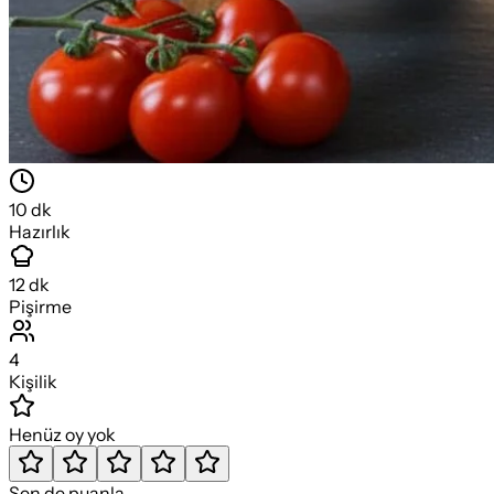
10
dk
Hazırlık
12
dk
Pişirme
4
Kişilik
Henüz oy yok
Sen de puanla