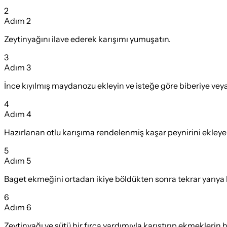
2
Adım
2
Zeytinyağını ilave ederek karışımı yumuşatın.
3
Adım
3
İnce kıyılmış maydanozu ekleyin ve isteğe göre biberiye veya
4
Adım
4
Hazırlanan otlu karışıma rendelenmiş kaşar peynirini ekleyere
5
Adım
5
Baget ekmeğini ortadan ikiye böldükten sonra tekrar yarıya
6
Adım
6
Zeytinyağı ve sütü bir fırça yardımıyla karıştırıp ekmeklerin