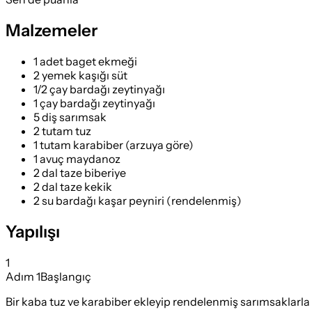
Malzemeler
1 adet baget ekmeği
2 yemek kaşığı süt
1/2 çay bardağı zeytinyağı
1 çay bardağı zeytinyağı
5 diş sarımsak
2 tutam tuz
1 tutam karabiber (arzuya göre)
1 avuç maydanoz
2 dal taze biberiye
2 dal taze kekik
2 su bardağı kaşar peyniri (rendelenmiş)
Yapılışı
1
Adım
1
Başlangıç
Bir kaba tuz ve karabiber ekleyip rendelenmiş sarımsaklarla k