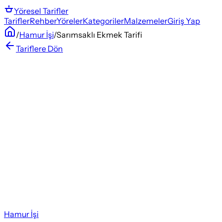
Yöresel
Tarifler
Tarifler
Rehber
Yöreler
Kategoriler
Malzemeler
Giriş Yap
/
Hamur İşi
/
Sarımsaklı Ekmek Tarifi
Tariflere Dön
Hamur İşi