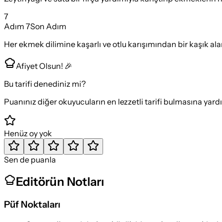
7
Adım
7
Son Adım
Her ekmek dilimine kaşarlı ve otlu karışımından bir kaşık alara
Afiyet Olsun! 🎉
Bu tarifi denediniz mi?
Puanınız diğer okuyucuların en lezzetli tarifi bulmasına yard
Henüz oy yok
Sen de puanla
Editörün Notları
Püf Noktaları