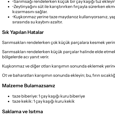
•
Sarımsağı rendelerken küçük bir çay kaşığı tuz ekleyin
•
Zeytinyağını süt ile karıştırırken fırçayla sürerken e
kızarmasını sağlar.
•
Kuşkonmaz yerine taze maydanoz kullanıyorsanız, yaprak
sırasında su kaybını azaltır.
Sık Yapılan Hatalar
Sarımsakları rendelerken çok küçük parçalara kesmek yeri
Sarımsakları rendelerken küçük parçalar halinde elde etmek
bölgelerde acı yanıt verir.
Kuşkonmaz ve diğer otları karışımın sonunda eklemek yeri
Ot ve baharatları karışımın sonunda ekleyin; bu, fırın sıcaklığ
Malzeme Bulamazsanız
taze biberiye
:
1 çay kaşığı kuru biberiye
taze kekik
:
1 çay kaşığı kuru kekik
Saklama ve Isıtma