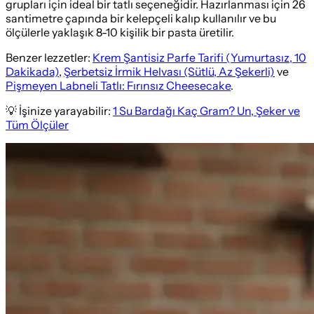
grupları için ideal bir tatlı seçeneğidir. Hazırlanması için 26
santimetre çapında bir kelepçeli kalıp kullanılır ve bu
ölçülerle yaklaşık 8-10 kişilik bir pasta üretilir.
Benzer lezzetler:
Krem Şantisiz Parfe Tarifi (Yumurtasız, 10
Dakikada)
,
Şerbetsiz İrmik Helvası (Sütlü, Az Şekerli)
ve
Pişmeyen Labneli Tatlı: Fırınsız Cheesecake
.
💡 İşinize yarayabilir:
1 Su Bardağı Kaç Gram? Un, Şeker ve
Tüm Ölçüler