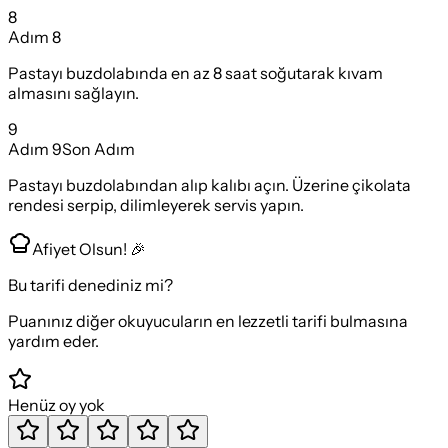
8
Adım
8
Pastayı buzdolabında en az 8 saat soğutarak kıvam
almasını sağlayın.
9
Adım
9
Son Adım
Pastayı buzdolabından alıp kalıbı açın. Üzerine çikolata
rendesi serpip, dilimleyerek servis yapın.
Afiyet Olsun! 🎉
Bu tarifi denediniz mi?
Puanınız diğer okuyucuların en lezzetli tarifi bulmasına
yardım eder.
Henüz oy yok