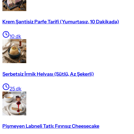
Krem Şantisiz Parfe Tarifi (Yumurtasız, 10 Dakikada)
10
dk
Şerbetsiz İrmik Helvası (Sütlü, Az Şekerli)
25
dk
Pişmeyen Labneli Tatlı: Fırınsız Cheesecake