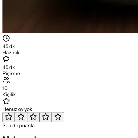
45
dk
Hazırlık
45
dk
Pişirme
10
Kişilik
Henüz oy yok
Sen de puanla