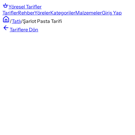
Yöresel
Tarifler
Tarifler
Rehber
Yöreler
Kategoriler
Malzemeler
Giriş Yap
/
Tatlı
/
Şarlot Pasta Tarifi
Tariflere Dön