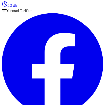
20
dk
Yöresel
Tarifler