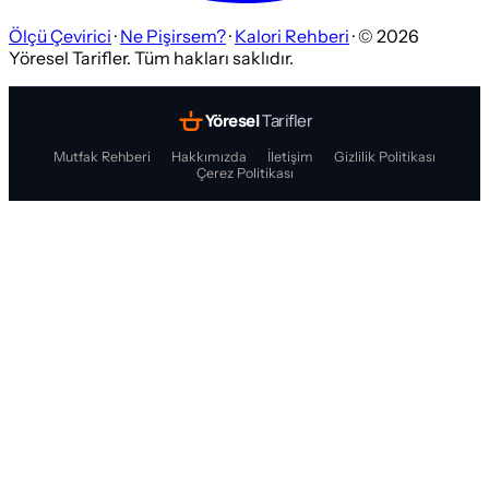
Ölçü Çevirici
·
Ne Pişirsem?
·
Kalori Rehberi
· ©
2026
Yöresel Tarifler. Tüm hakları saklıdır.
Yöresel
Tarifler
Mutfak Rehberi
Hakkımızda
İletişim
Gizlilik Politikası
Çerez Politikası