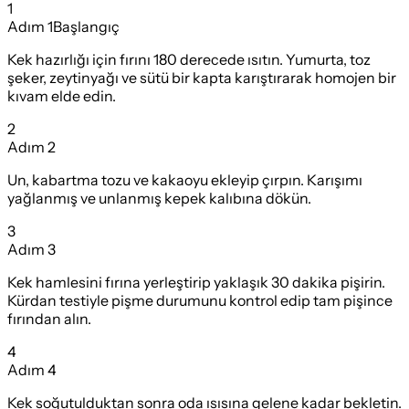
1
Adım
1
Başlangıç
Kek hazırlığı için fırını 180 derecede ısıtın. Yumurta, toz
şeker, zeytinyağı ve sütü bir kapta karıştırarak homojen bir
kıvam elde edin.
2
Adım
2
Un, kabartma tozu ve kakaoyu ekleyip çırpın. Karışımı
yağlanmış ve unlanmış kepek kalıbına dökün.
3
Adım
3
Kek hamlesini fırına yerleştirip yaklaşık 30 dakika pişirin.
Kürdan testiyle pişme durumunu kontrol edip tam pişince
fırından alın.
4
Adım
4
Kek soğutulduktan sonra oda ısısına gelene kadar bekletin.