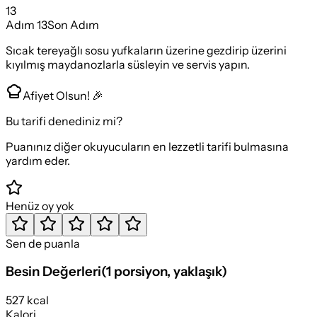
13
Adım
13
Son Adım
Sıcak tereyağlı sosu yufkaların üzerine gezdirip üzerini
kıyılmış maydanozlarla süsleyin ve servis yapın.
Afiyet Olsun! 🎉
Bu tarifi denediniz mi?
Puanınız diğer okuyucuların en lezzetli tarifi bulmasına
yardım eder.
Henüz oy yok
Sen de puanla
Besin Değerleri
(
1 porsiyon
, yaklaşık)
527 kcal
Kalori