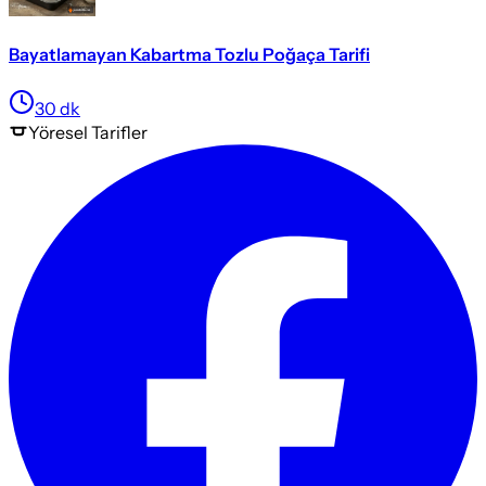
Bayatlamayan Kabartma Tozlu Poğaça Tarifi
30
dk
Yöresel
Tarifler