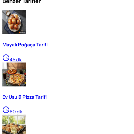
Benzer Tarifler
Mayalı Poğaça Tarifi
45
dk
Ev Usulü Pizza Tarifi
60
dk