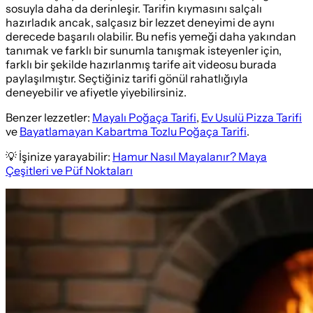
sosuyla daha da derinleşir. Tarifin kıymasını salçalı
hazırladık ancak, salçasız bir lezzet deneyimi de aynı
derecede başarılı olabilir. Bu nefis yemeği daha yakından
tanımak ve farklı bir sunumla tanışmak isteyenler için,
farklı bir şekilde hazırlanmış tarife ait videosu burada
paylaşılmıştır. Seçtiğiniz tarifi gönül rahatlığıyla
deneyebilir ve afiyetle yiyebilirsiniz.
Benzer lezzetler:
Mayalı Poğaça Tarifi
,
Ev Usulü Pizza Tarifi
ve
Bayatlamayan Kabartma Tozlu Poğaça Tarifi
.
💡 İşinize yarayabilir:
Hamur Nasıl Mayalanır? Maya
Çeşitleri ve Püf Noktaları