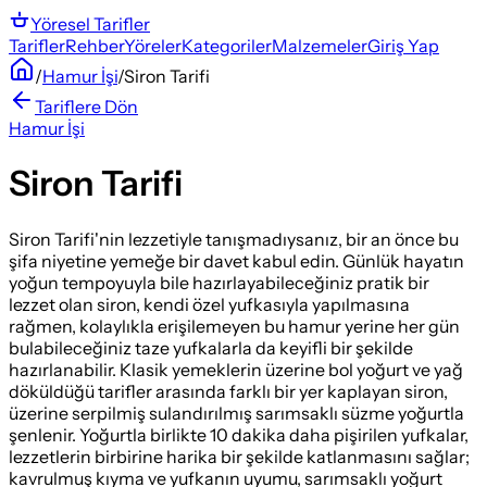
Yöresel
Tarifler
Tarifler
Rehber
Yöreler
Kategoriler
Malzemeler
Giriş Yap
/
Hamur İşi
/
Siron Tarifi
Tariflere Dön
Hamur İşi
Siron Tarifi
Siron Tarifi'nin lezzetiyle tanışmadıysanız, bir an önce bu
şifa niyetine yemeğe bir davet kabul edin. Günlük hayatın
yoğun tempoyuyla bile hazırlayabileceğiniz pratik bir
lezzet olan siron, kendi özel yufkasıyla yapılmasına
rağmen, kolaylıkla erişilemeyen bu hamur yerine her gün
bulabileceğiniz taze yufkalarla da keyifli bir şekilde
hazırlanabilir. Klasik yemeklerin üzerine bol yoğurt ve yağ
döküldüğü tarifler arasında farklı bir yer kaplayan siron,
üzerine serpilmiş sulandırılmış sarımsaklı süzme yoğurtla
şenlenir. Yoğurtla birlikte 10 dakika daha pişirilen yufkalar,
lezzetlerin birbirine harika bir şekilde katlanmasını sağlar;
kavrulmuş kıyma ve yufkanın uyumu, sarımsaklı yoğurt