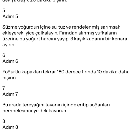
5
Adım
5
Süzme yoğurdun içine su, tuz ve rendelenmiş sarımsak
ekleyerek iyice çalkalayın. Fırından alınmış yufkaların
üzerine bu yoğurt harcını yayıp, 3 kaşık kadarını bir kenara
ayırın.
6
Adım
6
Yoğurtlu kapakları tekrar 180 derece fırında 10 dakika daha
pişirin.
7
Adım
7
Bu arada tereyağını tavanın içinde eritip soğanları
pembeleşinceye dek kavurun.
8
Adım
8