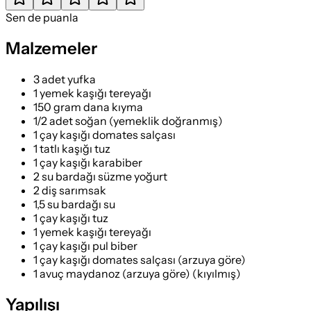
Sen de puanla
Malzemeler
3 adet yufka
1 yemek kaşığı tereyağı
150 gram dana kıyma
1/2 adet soğan (yemeklik doğranmış)
1 çay kaşığı domates salçası
1 tatlı kaşığı tuz
1 çay kaşığı karabiber
2 su bardağı süzme yoğurt
2 diş sarımsak
1,5 su bardağı su
1 çay kaşığı tuz
1 yemek kaşığı tereyağı
1 çay kaşığı pul biber
1 çay kaşığı domates salçası (arzuya göre)
1 avuç maydanoz (arzuya göre) (kıyılmış)
Yapılışı