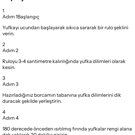
1
Adım
1
Başlangıç
Yufkayı ucundan başlayarak sıkıca sararak bir rulo şeklini
verin.
2
Adım
2
Ruloyu 3-4 santimetre kalınlığında yufka dilimleri olarak
kesin.
3
Adım
3
Hazırladığınız borcamın tabanına yufka dilimlerini dik
duracak şekilde yerleştirin.
4
Adım
4
180 derecede önceden ısıtılmış fırında yufkalar rengi alana
dek yaklaşık 20 dakika pişirin.