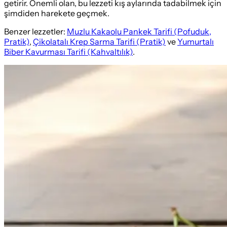
getirir. Önemli olan, bu lezzeti kış aylarında tadabilmek için
şimdiden harekete geçmek.
Benzer lezzetler:
Muzlu Kakaolu Pankek Tarifi (Pofuduk,
Pratik)
,
Çikolatalı Krep Sarma Tarifi (Pratik)
ve
Yumurtalı
Biber Kavurması Tarifi (Kahvaltılık)
.