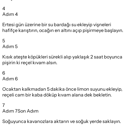
4
Adım
4
Ertesi gün üzerine bir su bardağı su ekleyip vişneleri
hafifçe karıştırın, ocağın en altını açıp pişirmeye başlayın.
5
Adım
5
Kısık ateşte köpükleri sürekli alıp yaklaşık 2 saat boyunca
pişirin ki reçel kıvam alsın.
6
Adım
6
Ocaktan kalkmadan 5 dakika önce limon suyunu ekleyip,
reçeli cam bir kaba döküp kıvam alana dek bekletin.
7
Adım
7
Son Adım
Soğuyunca kavanozlara aktarın ve soğuk yerde saklayın.