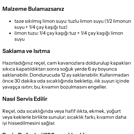
Malzeme Bulamazsanız
taze sıkılmış limon suyu
:
tuzlu limon suyu (1/2 limonun
suyu + 1/4 çay kaşığı tuz)
limon tuzu
:
1/4 çay kaşığı tuz + 1/4 çay kaşığı limon
suyu
Saklama ve Isıtma
Hazırladığınız reçel, cam kavanozlara doldurulup kapakları
sıkıca kapatıldıktan sonra soğuk yerde 6 ay boyunca
saklanabilir. Dondurucuda 12 ay saklanabilir. Kullanmadan
önce 30 dakika oda sıcaklığında bekletip, ılık suyun içinde
yavaşça ısıtın; bu, kıvamın bozulmasını engeller.
Nasıl Servis Edilir
Reçel, oda sıcaklığında veya hafif ılıkta, ekmek, yoğurt
veya keklerle birlikte sunulur; sıcaklık farkı, kıvamın daha
iyi hissedilmesini sağlar.