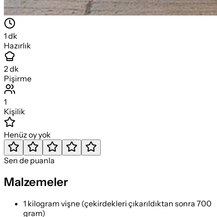
1
dk
Hazırlık
2
dk
Pişirme
1
Kişilik
Henüz oy yok
Sen de puanla
Malzemeler
1 kilogram vişne (çekirdekleri çıkarıldıktan sonra 700
gram)