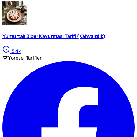
Yumurtalı Biber Kavurması Tarifi (Kahvaltılık)
15
dk
Yöresel
Tarifler