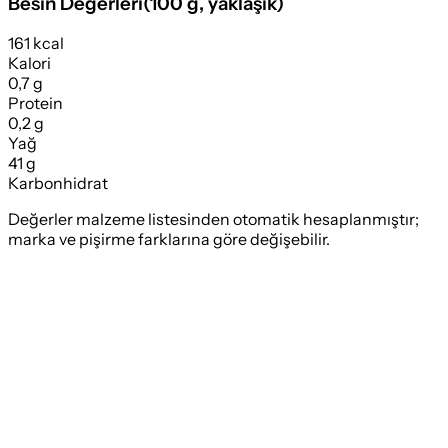
Besin Değerleri
(
100 g
, yaklaşık)
161 kcal
Kalori
0,7 g
Protein
0,2 g
Yağ
41 g
Karbonhidrat
Değerler malzeme listesinden otomatik hesaplanmıştır;
marka ve pişirme farklarına göre değişebilir.