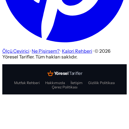
Ölçü Çevirici
·
Ne Pişirsem?
·
Kalori Rehberi
· ©
2026
Yöresel Tarifler. Tüm hakları saklıdır.
Yöresel
Tarifler
Mutfak Rehberi
Hakkımızda
İletişim
Gizlilik Politikası
Çerez Politikası