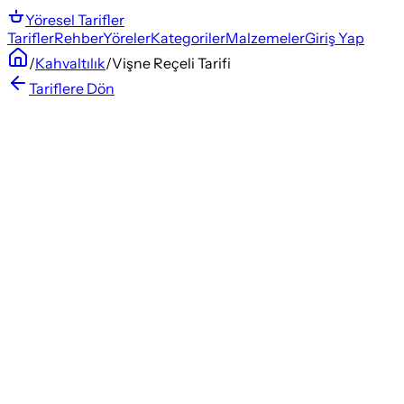
Yöresel
Tarifler
Tarifler
Rehber
Yöreler
Kategoriler
Malzemeler
Giriş Yap
/
Kahvaltılık
/
Vişne Reçeli Tarifi
Tariflere Dön