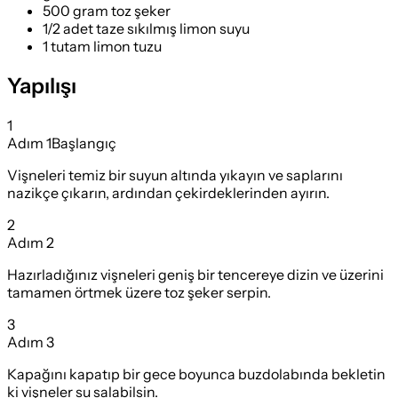
500 gram toz şeker
1/2 adet taze sıkılmış limon suyu
1 tutam limon tuzu
Yapılışı
1
Adım
1
Başlangıç
Vişneleri temiz bir suyun altında yıkayın ve saplarını
nazikçe çıkarın, ardından çekirdeklerinden ayırın.
2
Adım
2
Hazırladığınız vişneleri geniş bir tencereye dizin ve üzerini
tamamen örtmek üzere toz şeker serpin.
3
Adım
3
Kapağını kapatıp bir gece boyunca buzdolabında bekletin
ki vişneler su salabilsin.