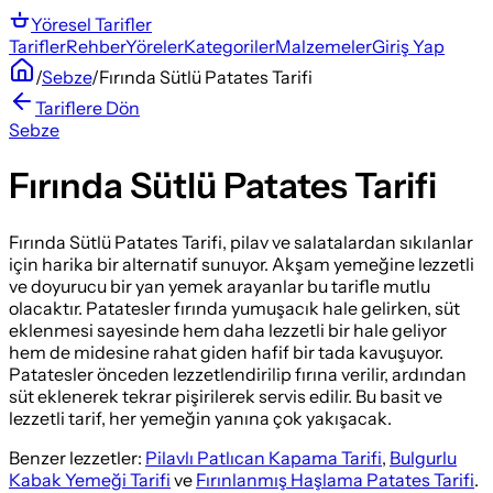
Yöresel
Tarifler
Tarifler
Rehber
Yöreler
Kategoriler
Malzemeler
Giriş Yap
/
Sebze
/
Fırında Sütlü Patates Tarifi
Tariflere Dön
Sebze
Fırında Sütlü Patates Tarifi
Fırında Sütlü Patates Tarifi, pilav ve salatalardan sıkılanlar
için harika bir alternatif sunuyor. Akşam yemeğine lezzetli
ve doyurucu bir yan yemek arayanlar bu tarifle mutlu
olacaktır. Patatesler fırında yumuşacık hale gelirken, süt
eklenmesi sayesinde hem daha lezzetli bir hale geliyor
hem de midesine rahat giden hafif bir tada kavuşuyor.
Patatesler önceden lezzetlendirilip fırına verilir, ardından
süt eklenerek tekrar pişirilerek servis edilir. Bu basit ve
lezzetli tarif, her yemeğin yanına çok yakışacak.
Benzer lezzetler:
Pilavlı Patlıcan Kapama Tarifi
,
Bulgurlu
Kabak Yemeği Tarifi
ve
Fırınlanmış Haşlama Patates Tarifi
.