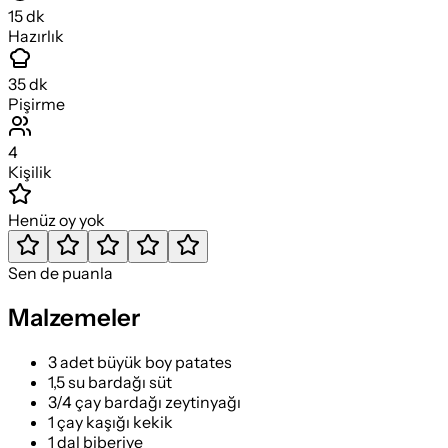
15
dk
Hazırlık
35
dk
Pişirme
4
Kişilik
Henüz oy yok
Sen de puanla
Malzemeler
3 adet büyük boy patates
1,5 su bardağı süt
3/4 çay bardağı zeytinyağı
1 çay kaşığı kekik
1 dal biberiye