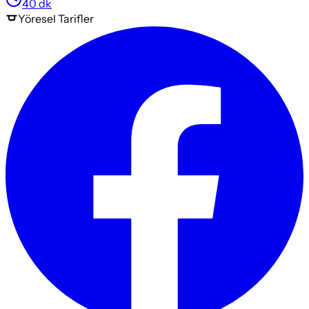
40
dk
Yöresel
Tarifler