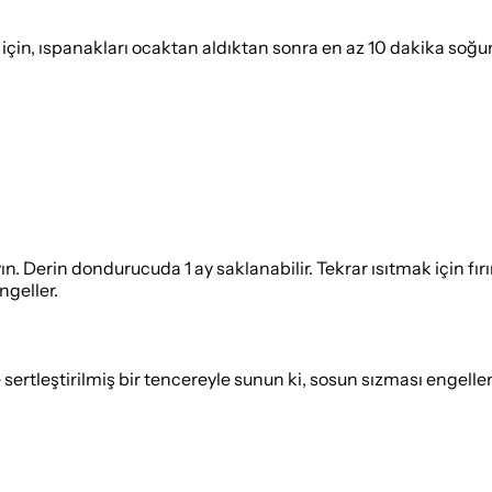
in, ıspanakları ocaktan aldıktan sonra en az 10 dakika soğu
 Derin dondurucuda 1 ay saklanabilir. Tekrar ısıtmak için fır
ngeller.
e sertleştirilmiş bir tencereyle sunun ki, sosun sızması engellen