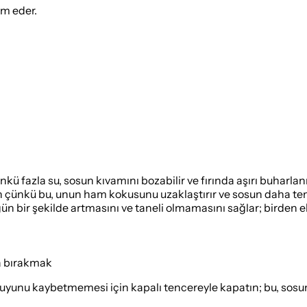
ım eder.
nkü fazla su, sosun kıvamını bozabilir ve fırında aşırı buharl
 çünkü bu, unun ham kokusunu uzaklaştırır ve sosun daha temi
n bir şekilde artmasını ve taneli olmamasını sağlar; birden ek
ya bırakmak
uyunu kaybetmemesi için kapalı tencereyle kapatın; bu, sosun 