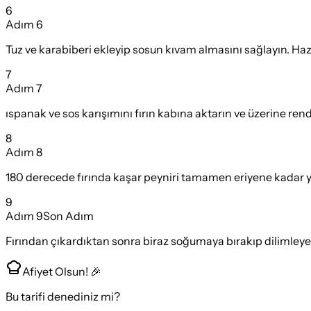
6
Adım
6
Tuz ve karabiberi ekleyip sosun kıvam almasını sağlayın. Hazı
7
Adım
7
ıspanak ve sos karışımını fırın kabına aktarın ve üzerine rende
8
Adım
8
180 derecede fırında kaşar peyniri tamamen eriyene kadar yak
9
Adım
9
Son Adım
Fırından çıkardıktan sonra biraz soğumaya bırakıp dilimleyer
Afiyet Olsun! 🎉
Bu tarifi denediniz mi?