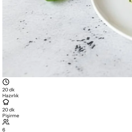
20
dk
Hazırlık
20
dk
Pişirme
6