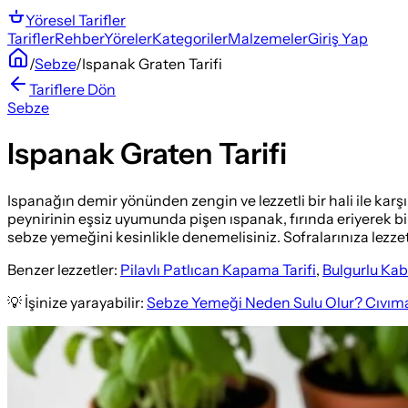
Yöresel
Tarifler
Tarifler
Rehber
Yöreler
Kategoriler
Malzemeler
Giriş Yap
/
Sebze
/
Ispanak Graten Tarifi
Tariflere Dön
Sebze
Ispanak Graten Tarifi
Ispanağın demir yönünden zengin ve lezzetli bir hali ile karşı
peynirinin eşsiz uyumunda pişen ıspanak, fırında eriyerek bi
sebze yemeğini kesinlikle denemelisiniz. Sofralarınıza lezzet 
Benzer lezzetler:
Pilavlı Patlıcan Kapama Tarifi
,
Bulgurlu Kab
💡 İşinize yarayabilir:
Sebze Yemeği Neden Sulu Olur? Cıvıma