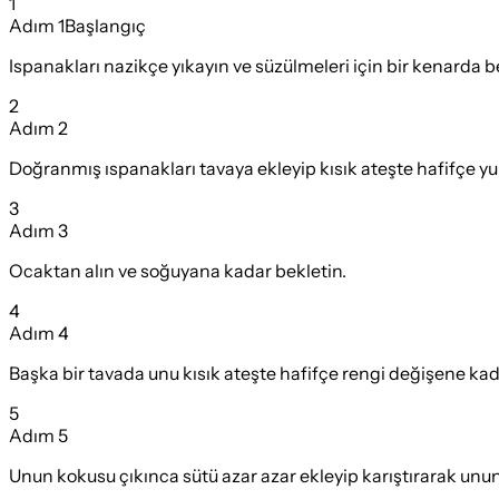
1
Adım
1
Başlangıç
Ispanakları nazikçe yıkayın ve süzülmeleri için bir kenarda b
2
Adım
2
Doğranmış ıspanakları tavaya ekleyip kısık ateşte hafifçe 
3
Adım
3
Ocaktan alın ve soğuyana kadar bekletin.
4
Adım
4
Başka bir tavada unu kısık ateşte hafifçe rengi değişene ka
5
Adım
5
Unun kokusu çıkınca sütü azar azar ekleyip karıştırarak unun