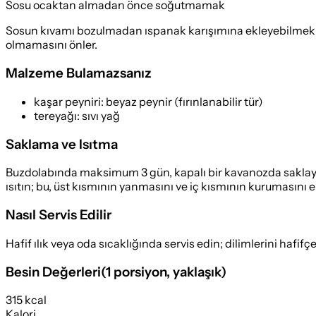
Sosu ocaktan almadan önce soğutmamak
Sosun kıvamı bozulmadan ıspanak karışımına ekleyebilmek iç
olmamasını önler.
Malzeme Bulamazsanız
kaşar peyniri
:
beyaz peynir (fırınlanabilir tür)
tereyağı
:
sıvı yağ
Saklama ve Isıtma
Buzdolabında maksimum 3 gün, kapalı bir kavanozda saklayın.
ısıtın; bu, üst kısmının yanmasını ve iç kısmının kurumasını e
Nasıl Servis Edilir
Hafif ılık veya oda sıcaklığında servis edin; dilimlerini hafifç
Besin Değerleri
(
1 porsiyon
, yaklaşık)
315 kcal
Kalori