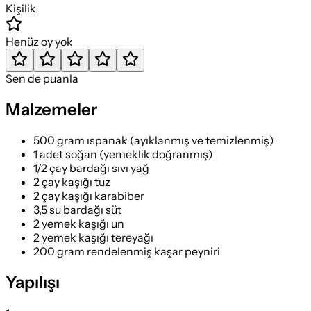
Kişilik
Henüz oy yok
Sen de puanla
Malzemeler
500 gram ıspanak (ayıklanmış ve temizlenmiş)
1 adet soğan (yemeklik doğranmış)
1/2 çay bardağı sıvı yağ
2 çay kaşığı tuz
2 çay kaşığı karabiber
3,5 su bardağı süt
2 yemek kaşığı un
2 yemek kaşığı tereyağı
200 gram rendelenmiş kaşar peyniri
Yapılışı