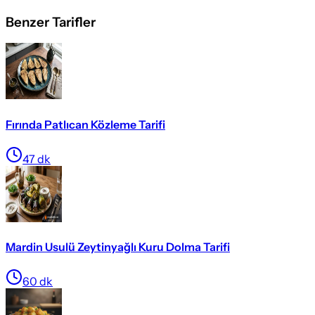
Benzer Tarifler
Fırında Patlıcan Közleme Tarifi
47
dk
Mardin Usulü Zeytinyağlı Kuru Dolma Tarifi
60
dk