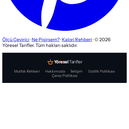
Ölçü Çevirici
·
Ne Pişirsem?
·
Kalori Rehberi
· ©
2026
Yöresel Tarifler. Tüm hakları saklıdır.
Yöresel
Tarifler
Mutfak Rehberi
Hakkımızda
İletişim
Gizlilik Politikası
Çerez Politikası