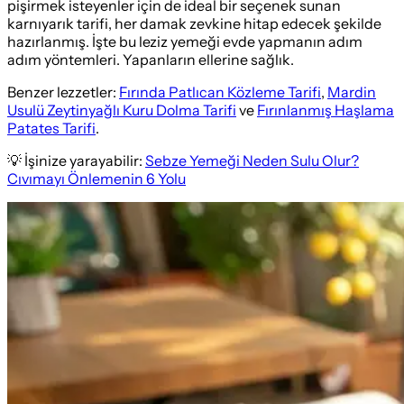
pişirmek isteyenler için de ideal bir seçenek sunan
karnıyarık tarifi, her damak zevkine hitap edecek şekilde
hazırlanmış. İşte bu leziz yemeği evde yapmanın adım
adım yöntemleri. Yapanların ellerine sağlık.
Benzer lezzetler:
Fırında Patlıcan Közleme Tarifi
,
Mardin
Usulü Zeytinyağlı Kuru Dolma Tarifi
ve
Fırınlanmış Haşlama
Patates Tarifi
.
💡 İşinize yarayabilir:
Sebze Yemeği Neden Sulu Olur?
Cıvımayı Önlemenin 6 Yolu