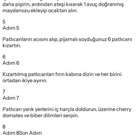
daha pişirin, ardından ateşi kısarak 1 avuç doğranmış
maydanozu ekleyip ocaktan alın.
5
Adım
5
Patlıcanların acısını alıp, pijamalı soyduğunuz 6 patlıcanı
kızartın.
6
Adım
6
Kızartılmış patlıcanları fırın kabına dizin ve her birini
ortadan ikiye ayırın.
7
Adım
7
Patlıcan yarık yerlerini iç harçla doldurun, üzerine cherry
domates ve biber dilimleri serpin.
8
Adım
8
Son Adım