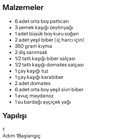
Malzemeler
6 adet orta boy patlıcan
3 yemek kaşığı zeytinyağı
1 adet büyük boy kuru soğan
2 adet yeşil biber (iç harcı için)
350 gram kıyma
2 diş sarımsak
1/2 tatlı kaşığı biber salçası
1/2 tatlı kaşığı domates salçası
1 çay kaşığı tuz
1 çay kaşığı karabiber
2 adet domates
6 adet orta boy yeşil sivri biber
1 avuç maydanoz
1 su bardağı ayçiçek yağı
Yapılışı
1
Adım
1
Başlangıç