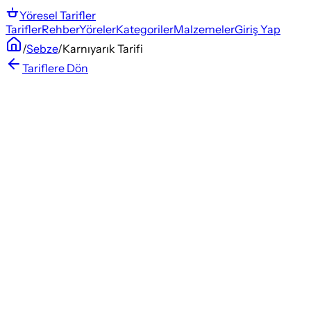
Yöresel
Tarifler
Tarifler
Rehber
Yöreler
Kategoriler
Malzemeler
Giriş Yap
/
Sebze
/
Karnıyarık Tarifi
Tariflere Dön