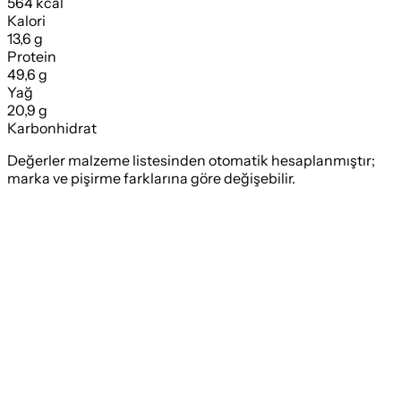
564 kcal
Kalori
13,6 g
Protein
49,6 g
Yağ
20,9 g
Karbonhidrat
Değerler malzeme listesinden otomatik hesaplanmıştır;
marka ve pişirme farklarına göre değişebilir.