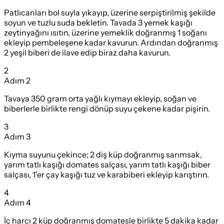
Patlıcanları bol suyla yıkayıp, üzerine serpiştirilmiş şekilde
soyun ve tuzlu suda bekletin. Tavada 3 yemek kaşığı
zeytinyağını ısıtın, üzerine yemeklik doğranmış 1 soğanı
ekleyip pembeleşene kadar kavurun. Ardından doğranmış
2 yeşil biberi de ilave edip biraz daha kavurun.
2
Adım
2
Tavaya 350 gram orta yağlı kıymayı ekleyip, soğan ve
biberlerle birlikte rengi dönüp suyu çekene kadar pişirin.
3
Adım
3
Kıyma suyunu çekince; 2 diş küp doğranmış sarımsak,
yarım tatlı kaşığı domates salçası, yarım tatlı kaşığı biber
salçası, 1'er çay kaşığı tuz ve karabiberi ekleyip karıştırın.
4
Adım
4
İç harcı 2 küp doğranmış domatesle birlikte 5 dakika kadar