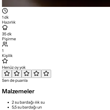
1
dk
Hazırlık
35
dk
Pişirme
1
Kişilik
Henüz oy yok
Sen de puanla
Malzemeler
2 su bardağı ılık su
5,5 su bardağı un