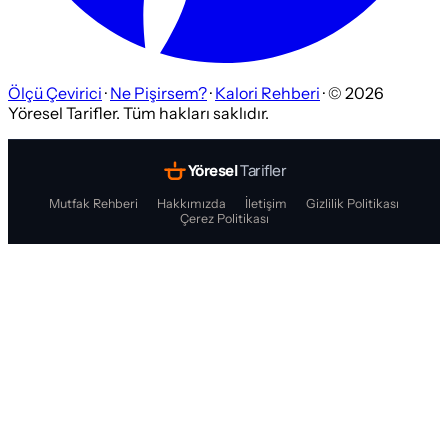
Ölçü Çevirici
·
Ne Pişirsem?
·
Kalori Rehberi
· ©
2026
Yöresel Tarifler. Tüm hakları saklıdır.
Yöresel
Tarifler
Mutfak Rehberi
Hakkımızda
İletişim
Gizlilik Politikası
Çerez Politikası