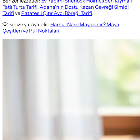
Benzer lezzetler:
Ev Yapımı Sherlock Holmes'den Kıymalı
Tatlı Turta Tarifi
,
Adana'nın Dostu Kazan Gevreği Simidi
Tarifi
ve
Patatesli Çıtır Avcı Böreği Tarifi
.
💡 İşinize yarayabilir:
Hamur Nasıl Mayalanır? Maya
Çeşitleri ve Püf Noktaları