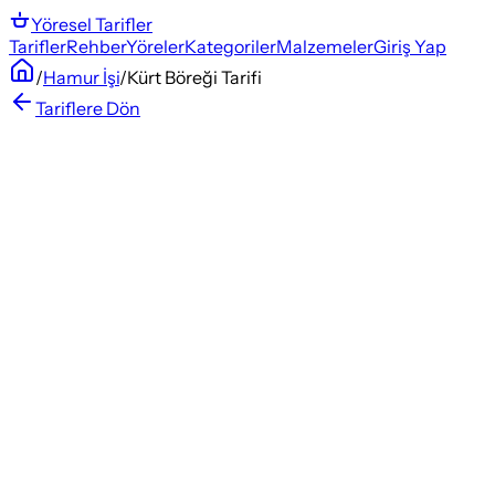
Yöresel
Tarifler
Tarifler
Rehber
Yöreler
Kategoriler
Malzemeler
Giriş Yap
/
Hamur İşi
/
Kürt Böreği Tarifi
Tariflere Dön