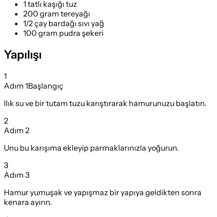
1 tatlı kaşığı tuz
200 gram tereyağı
1/2 çay bardağı sıvı yağ
100 gram pudra şekeri
Yapılışı
1
Adım
1
Başlangıç
Ilık su ve bir tutam tuzu karıştırarak hamurunuzu başlatın.
2
Adım
2
Unu bu karışıma ekleyip parmaklarınızla yoğurun.
3
Adım
3
Hamur yumuşak ve yapışmaz bir yapıya geldikten sonra
kenara ayırın.