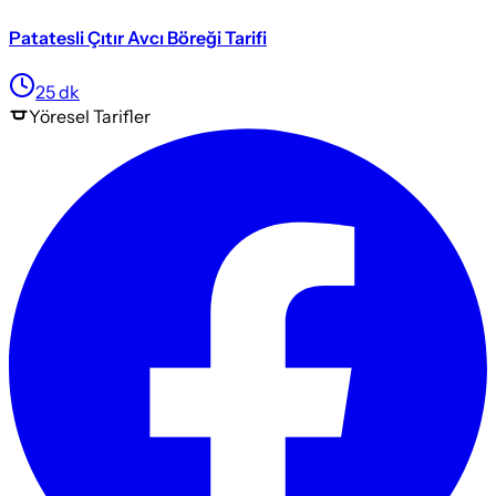
Patatesli Çıtır Avcı Böreği Tarifi
25
dk
Yöresel
Tarifler