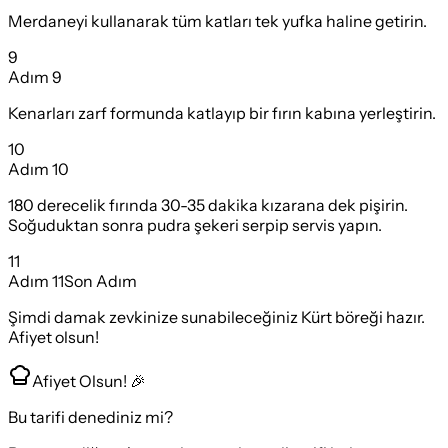
Merdaneyi kullanarak tüm katları tek yufka haline getirin.
9
Adım
9
Kenarları zarf formunda katlayıp bir fırın kabına yerleştirin.
10
Adım
10
180 derecelik fırında 30-35 dakika kızarana dek pişirin.
Soğuduktan sonra pudra şekeri serpip servis yapın.
11
Adım
11
Son Adım
Şimdi damak zevkinize sunabileceğiniz Kürt böreği hazır.
Afiyet olsun!
Afiyet Olsun! 🎉
Bu tarifi denediniz mi?