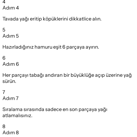
4
Adım
4
Tavada yağı eritip köpüklerini dikkatlice alın.
5
Adım
5
Hazırladığınız hamuru eşit 6 parçaya ayırın.
6
Adım
6
Her parçayı tabağı andıran bir büyüklüğe açıp üzerine yağ
sürün.
7
Adım
7
Sıralama sırasında sadece en son parçaya yağı
atlamalısınız.
8
Adım
8