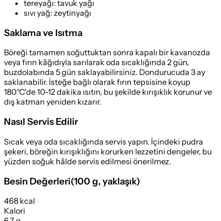
tereyağı
:
tavuk yağı
sıvı yağ
:
zeytinyağı
Saklama ve Isıtma
Böreği tamamen soğuttuktan sonra kapalı bir kavanozda
veya fırın kâğıdıyla sarılarak oda sıcaklığında 2 gün,
buzdolabında 5 gün saklayabilirsiniz. Dondurucuda 3 ay
saklanabilir. İsteğe bağlı olarak fırın tepsisine koyup
180°C'de 10-12 dakika ısıtın, bu şekilde kırışıklık korunur ve
dış katman yeniden kızarır.
Nasıl Servis Edilir
Sıcak veya oda sıcaklığında servis yapın. İçindeki pudra
şekeri, böreğin kırışıklığını korurken lezzetini dengeler, bu
yüzden soğuk hâlde servis edilmesi önerilmez.
Besin Değerleri
(
100 g
, yaklaşık)
468 kcal
Kalori
6,7 g