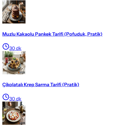
Muzlu Kakaolu Pankek Tarifi (Pofuduk, Pratik)
30
dk
Çikolatalı Krep Sarma Tarifi (Pratik)
30
dk