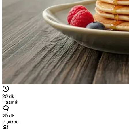
20
dk
Hazırlık
20
dk
Pişirme