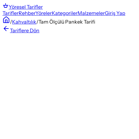
Yöresel
Tarifler
Tarifler
Rehber
Yöreler
Kategoriler
Malzemeler
Giriş Yap
/
Kahvaltılık
/
Tam Ölçülü Pankek Tarifi
Tariflere Dön