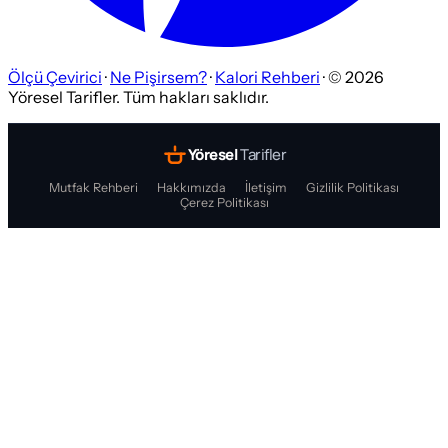
Ölçü Çevirici
·
Ne Pişirsem?
·
Kalori Rehberi
· ©
2026
Yöresel Tarifler. Tüm hakları saklıdır.
Yöresel
Tarifler
Mutfak Rehberi
Hakkımızda
İletişim
Gizlilik Politikası
Çerez Politikası