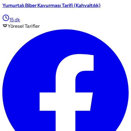
Yumurtalı Biber Kavurması Tarifi (Kahvaltılık)
15
dk
Yöresel
Tarifler