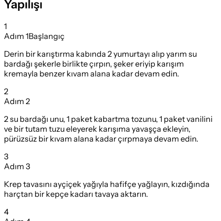
Yapılışı
1
Adım
1
Başlangıç
Derin bir karıştırma kabında 2 yumurtayı alıp yarım su
bardağı şekerle birlikte çırpın, şeker eriyip karışım
kremayla benzer kıvam alana kadar devam edin.
2
Adım
2
2 su bardağı unu, 1 paket kabartma tozunu, 1 paket vanilini
ve bir tutam tuzu eleyerek karışıma yavaşça ekleyin,
pürüzsüz bir kıvam alana kadar çırpmaya devam edin.
3
Adım
3
Krep tavasını ayçiçek yağıyla hafifçe yağlayın, kızdığında
harçtan bir kepçe kadarı tavaya aktarın.
4