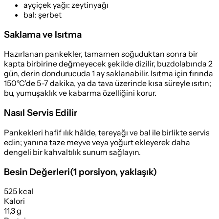
ayçiçek yağı
:
zeytinyağı
bal
:
şerbet
Saklama ve Isıtma
Hazırlanan pankekler, tamamen soğuduktan sonra bir
kapta birbirine değmeyecek şekilde dizilir, buzdolabında 2
gün, derin dondurucuda 1 ay saklanabilir. Isıtma için fırında
150°C'de 5-7 dakika, ya da tava üzerinde kısa süreyle ısıtın;
bu, yumuşaklık ve kabarma özelliğini korur.
Nasıl Servis Edilir
Pankekleri hafif ılık hâlde, tereyağı ve bal ile birlikte servis
edin; yanına taze meyve veya yoğurt ekleyerek daha
dengeli bir kahvaltılık sunum sağlayın.
Besin Değerleri
(
1 porsiyon
, yaklaşık)
525 kcal
Kalori
11,3 g