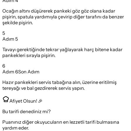
Adım
4
Ocağın altını düşürerek pankeki göz göz olana kadar
pişirin, spatula yardımıyla çevirip diğer tarafını da benzer
şekilde pişirin.
5
Adım
5
Tavayı gerektiğinde tekrar yağlayarak harç bitene kadar
pankekleri sırayla pişirin.
6
Adım
6
Son Adım
Hazır pankekleri servis tabağına alın, üzerine eritilmiş
tereyağı ve bal gezdirerek servis yapın.
Afiyet Olsun! 🎉
Bu tarifi denediniz mi?
Puanınız diğer okuyucuların en lezzetli tarifi bulmasına
yardım eder.