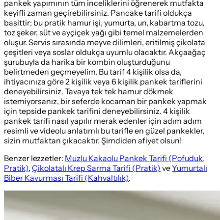
pankek yapımının tüm inceliklerini öğrenerek mutfakta
keyifli zaman geçirebilirsiniz. Pancake tarifi oldukça
basittir; bu pratik hamur işi, yumurta, un, kabartma tozu,
toz şeker, süt ve ayçiçek yağı gibi temel malzemelerden
oluşur. Servis sırasında meyve dilimleri, eritilmiş çikolata
çeşitleri veya soslar oldukça uyumlu olacaktır. Akçaağaç
şurubuyla da harika bir kombin oluşturduğunu
belirtmeden geçmeyelim. Bu tarif 4 kişilik olsa da,
ihtiyacınıza göre 2 kişilik veya 6 kişilik pankek tariflerini
deneyebilirsiniz. Tavaya tek tek hamur dökmek
istemiyorsanız, bir seferde kocaman bir pankek yapmak
için tepside pankek tarifini deneyebilirsiniz. 4 kişilik
pankek tarifi nasıl yapılır merak edenler için adım adım
resimli ve videolu anlatımlı bu tarifle en güzel pankekler,
sizin mutfaktan çıkacaktır. Şimdiden afiyet olsun!
Benzer lezzetler:
Muzlu Kakaolu Pankek Tarifi (Pofuduk,
Pratik)
,
Çikolatalı Krep Sarma Tarifi (Pratik)
ve
Yumurtalı
Biber Kavurması Tarifi (Kahvaltılık)
.