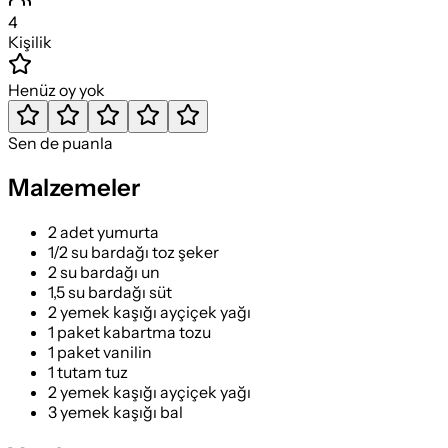
4
Kişilik
Henüz oy yok
Sen de puanla
Malzemeler
2 adet yumurta
1/2 su bardağı toz şeker
2 su bardağı un
1,5 su bardağı süt
2 yemek kaşığı ayçiçek yağı
1 paket kabartma tozu
1 paket vanilin
1 tutam tuz
2 yemek kaşığı ayçiçek yağı
3 yemek kaşığı bal