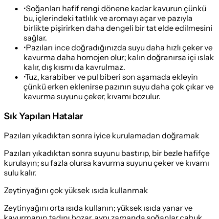
•
Soğanları hafif rengi dönene kadar kavurun çünkü
bu, içlerindeki tatlılık ve aromayı açar ve pazıyla
birlikte pişirirken daha dengeli bir tat elde edilmesini
sağlar.
•
Pazıları ince doğradığınızda suyu daha hızlı çeker ve
kavurma daha homojen olur; kalın doğranırsa içi ıslak
kalır, dış kısmı da kavrulmaz.
•
Tuz, karabiber ve pul biberi son aşamada ekleyin
çünkü erken eklenirse pazının suyu daha çok çıkar ve
kavurma suyunu çeker, kıvamı bozulur.
Sık Yapılan Hatalar
Pazıları yıkadıktan sonra iyice kurulamadan doğramak
Pazıları yıkadıktan sonra suyunu bastırıp, bir bezle hafifçe
kurulayın; su fazla olursa kavurma suyunu çeker ve kıvamı
sulu kalır.
Zeytinyağını çok yüksek ısıda kullanmak
Zeytinyağını orta ısıda kullanın; yüksek ısıda yanar ve
kavurmanın tadını bozar, aynı zamanda soğanlar çabuk