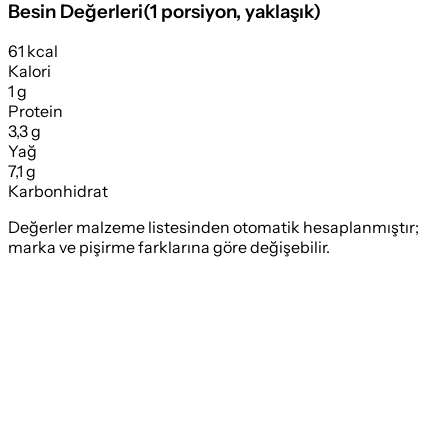
Besin Değerleri
(
1 porsiyon
, yaklaşık)
61 kcal
Kalori
1 g
Protein
3,3 g
Yağ
7,1 g
Karbonhidrat
Değerler malzeme listesinden otomatik hesaplanmıştır;
marka ve pişirme farklarına göre değişebilir.