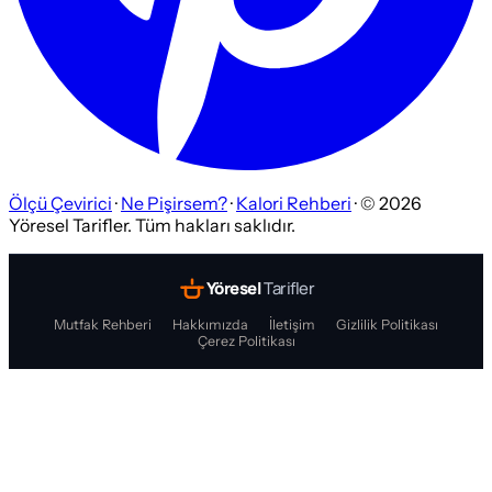
Ölçü Çevirici
·
Ne Pişirsem?
·
Kalori Rehberi
· ©
2026
Yöresel Tarifler. Tüm hakları saklıdır.
Yöresel
Tarifler
Mutfak Rehberi
Hakkımızda
İletişim
Gizlilik Politikası
Çerez Politikası