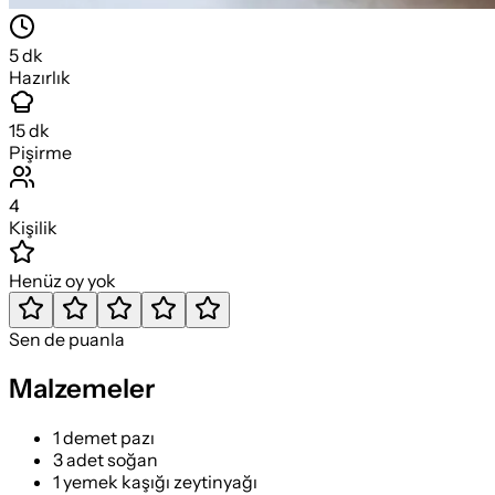
5
dk
Hazırlık
15
dk
Pişirme
4
Kişilik
Henüz oy yok
Sen de puanla
Malzemeler
1 demet pazı
3 adet soğan
1 yemek kaşığı zeytinyağı