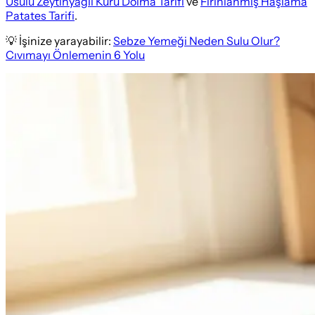
Usulü Zeytinyağlı Kuru Dolma Tarifi
ve
Fırınlanmış Haşlama
Patates Tarifi
.
💡 İşinize yarayabilir:
Sebze Yemeği Neden Sulu Olur?
Cıvımayı Önlemenin 6 Yolu