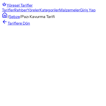
Yöresel
Tarifler
Tarifler
Rehber
Yöreler
Kategoriler
Malzemeler
Giriş Yap
/
Sebze
/
Pazı Kavurma Tarifi
Tariflere Dön