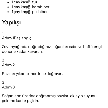
1 çay kaşığı tuz
1 çay kaşığı karabiber
1 çay kaşığı pul biber
Yapılışı
1
Adım
1
Başlangıç
Zeytinyağında doğradığınız soğanları ısıtın ve hafif rengi
dönene kadar kavurun.
2
Adım
2
Pazıları yıkanıp ince ince doğrayın.
3
Adım
3
Soğanların üzerine doğranmış pazıları ekleyip suyunu
çekene kadar pişirin.