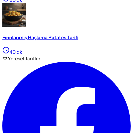
60
dk
Fırınlanmış Haşlama Patates Tarifi
40
dk
Yöresel
Tarifler