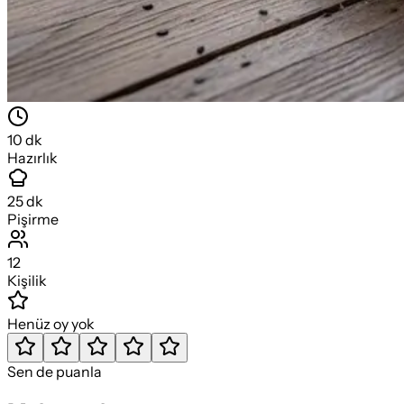
10
dk
Hazırlık
25
dk
Pişirme
12
Kişilik
Henüz oy yok
Sen de puanla