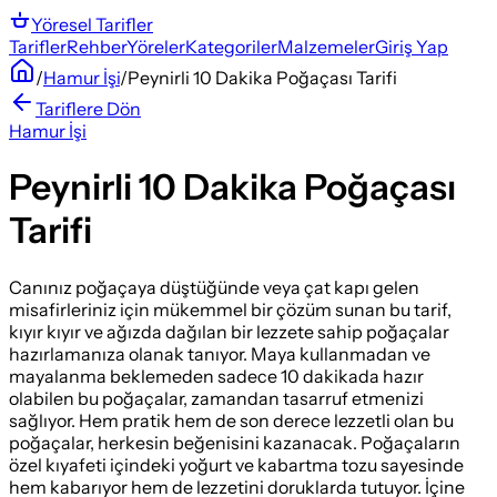
Yöresel
Tarifler
Tarifler
Rehber
Yöreler
Kategoriler
Malzemeler
Giriş Yap
/
Hamur İşi
/
Peynirli 10 Dakika Poğaçası Tarifi
Tariflere Dön
Hamur İşi
Peynirli 10 Dakika Poğaçası
Tarifi
Canınız poğaçaya düştüğünde veya çat kapı gelen
misafirleriniz için mükemmel bir çözüm sunan bu tarif,
kıyır kıyır ve ağızda dağılan bir lezzete sahip poğaçalar
hazırlamanıza olanak tanıyor. Maya kullanmadan ve
mayalanma beklemeden sadece 10 dakikada hazır
olabilen bu poğaçalar, zamandan tasarruf etmenizi
sağlıyor. Hem pratik hem de son derece lezzetli olan bu
poğaçalar, herkesin beğenisini kazanacak. Poğaçaların
özel kıyafeti içindeki yoğurt ve kabartma tozu sayesinde
hem kabarıyor hem de lezzetini doruklarda tutuyor. İçine