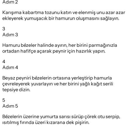
Adım
2
Karışıma kabartma tozunu katın ve elenmiş unu azar azar
ekleyerek yumuşacık bir hamurun oluşmasını sağlayın.
3
Adım
3
Hamuru bézeler halinde ayırın, her birini parmağınızla
ortadan hafifçe açarak peynir için hazırlık yapın.
4
Adım
4
Beyaz peyniri bézelerin ortasına yerleştirip hamurla
çevreleyerek yuvarlayın ve her birini yağlı kağıt serili
tepsiye dizin.
5
Adım
5
Bézelerin üzerine yumurta sarısı sürüp çörek otu serpip,
ısıtılmış fırında üzeri kızarana dek pişirin.