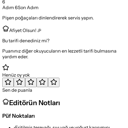
6
Adım
6
Son Adım
Pişen poğaçaları dinlendirerek servis yapın.
Afiyet Olsun! 🎉
Bu tarifi denediniz mi?
Puanınız diğer okuyucuların en lezzetli tarifi bulmasına
yardım eder.
Henüz oy yok
Sen de puanla
Editörün Notları
Püf Noktaları
•
Eritilmiş tereyağı, sıvı yağ ve yoğurt karışımını