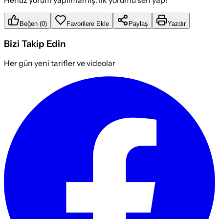
Henüz yorum yapılmamış. İlk yorumu sen yap!
Beğen
(
0
)
Favorilere Ekle
Paylaş
Yazdır
Bizi Takip Edin
Her gün yeni tarifler ve videolar