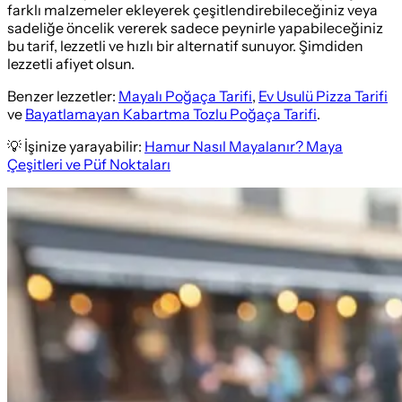
farklı malzemeler ekleyerek çeşitlendirebileceğiniz veya
sadeliğe öncelik vererek sadece peynirle yapabileceğiniz
bu tarif, lezzetli ve hızlı bir alternatif sunuyor. Şimdiden
lezzetli afiyet olsun.
Benzer lezzetler:
Mayalı Poğaça Tarifi
,
Ev Usulü Pizza Tarifi
ve
Bayatlamayan Kabartma Tozlu Poğaça Tarifi
.
💡 İşinize yarayabilir:
Hamur Nasıl Mayalanır? Maya
Çeşitleri ve Püf Noktaları