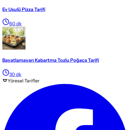
Ev Usulü Pizza Tarifi
60
dk
Bayatlamayan Kabartma Tozlu Poğaça Tarifi
30
dk
Yöresel
Tarifler