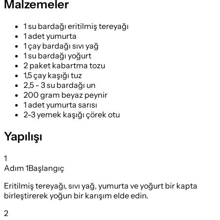
Malzemeler
1 su bardağı eritilmiş tereyağı
1 adet yumurta
1 çay bardağı sıvı yağ
1 su bardağı yoğurt
2 paket kabartma tozu
1,5 çay kaşığı tuz
2,5 - 3 su bardağı un
200 gram beyaz peynir
1 adet yumurta sarısı
2-3 yemek kaşığı çörek otu
Yapılışı
1
Adım
1
Başlangıç
Eritilmiş tereyağı, sıvı yağ, yumurta ve yoğurt bir kapta
birleştirerek yoğun bir karışım elde edin.
2