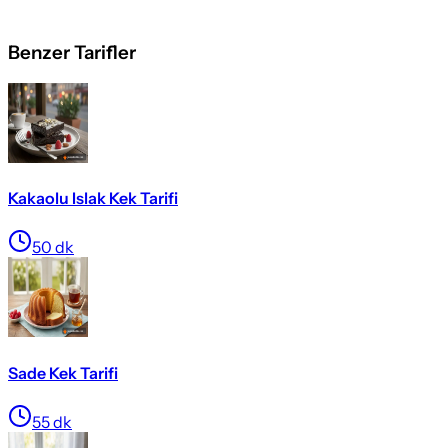
Benzer Tarifler
Kakaolu Islak Kek Tarifi
50
dk
Sade Kek Tarifi
55
dk