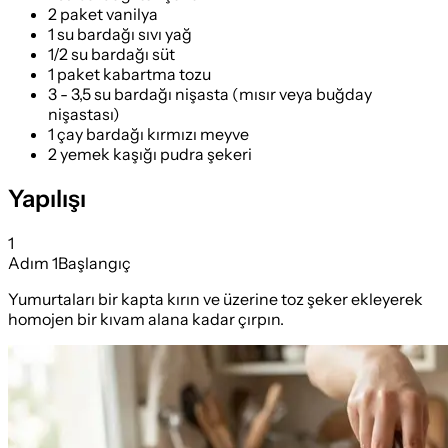
2 paket vanilya
1 su bardağı sıvı yağ
1/2 su bardağı süt
1 paket kabartma tozu
3 - 3,5 su bardağı nişasta (mısır veya buğday
nişastası)
1 çay bardağı kırmızı meyve
2 yemek kaşığı pudra şekeri
Yapılışı
1
Adım
1
Başlangıç
Yumurtaları bir kapta kırın ve üzerine toz şeker ekleyerek
homojen bir kıvam alana kadar çırpın.