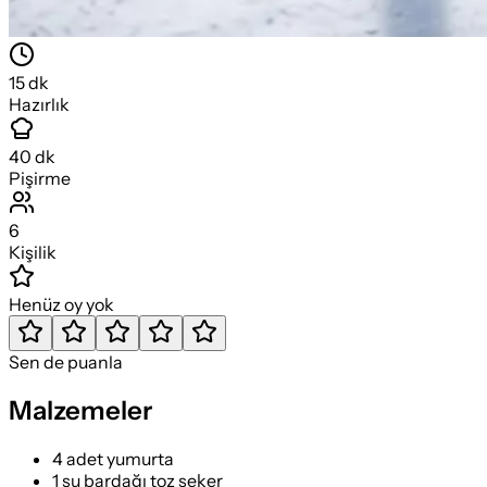
15
dk
Hazırlık
40
dk
Pişirme
6
Kişilik
Henüz oy yok
Sen de puanla
Malzemeler
4 adet yumurta
1 su bardağı toz şeker