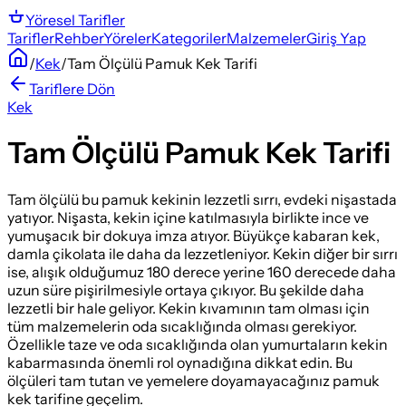
Yöresel
Tarifler
Tarifler
Rehber
Yöreler
Kategoriler
Malzemeler
Giriş Yap
/
Kek
/
Tam Ölçülü Pamuk Kek Tarifi
Tariflere Dön
Kek
Tam Ölçülü Pamuk Kek Tarifi
Tam ölçülü bu pamuk kekinin lezzetli sırrı, evdeki nişastada
yatıyor. Nişasta, kekin içine katılmasıyla birlikte ince ve
yumuşacık bir dokuya imza atıyor. Büyükçe kabaran kek,
damla çikolata ile daha da lezzetleniyor. Kekin diğer bir sırrı
ise, alışık olduğumuz 180 derece yerine 160 derecede daha
uzun süre pişirilmesiyle ortaya çıkıyor. Bu şekilde daha
lezzetli bir hale geliyor. Kekin kıvamının tam olması için
tüm malzemelerin oda sıcaklığında olması gerekiyor.
Özellikle taze ve oda sıcaklığında olan yumurtaların kekin
kabarmasında önemli rol oynadığına dikkat edin. Bu
ölçüleri tam tutan ve yemelere doyamayacağınız pamuk
kek tarifine geçelim.