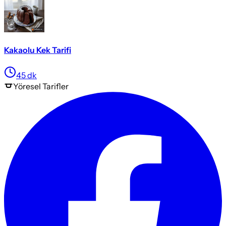
Kakaolu Kek Tarifi
45
dk
Yöresel
Tarifler