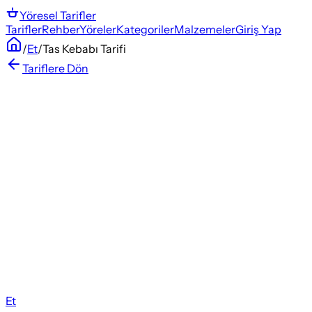
Yöresel
Tarifler
Tarifler
Rehber
Yöreler
Kategoriler
Malzemeler
Giriş Yap
/
Et
/
Tas Kebabı Tarifi
Tariflere Dön
Et