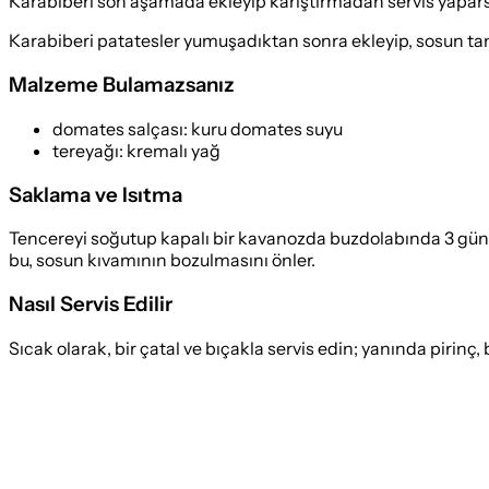
Karabiberi son aşamada ekleyip karıştırmadan servis yapars
Karabiberi patatesler yumuşadıktan sonra ekleyip, sosun tam
Malzeme Bulamazsanız
domates salçası
:
kuru domates suyu
tereyağı
:
kremalı yağ
Saklama ve Isıtma
Tencereyi soğutup kapalı bir kavanozda buzdolabında 3 gün, d
bu, sosun kıvamının bozulmasını önler.
Nasıl Servis Edilir
Sıcak olarak, bir çatal ve bıçakla servis edin; yanında pirinç