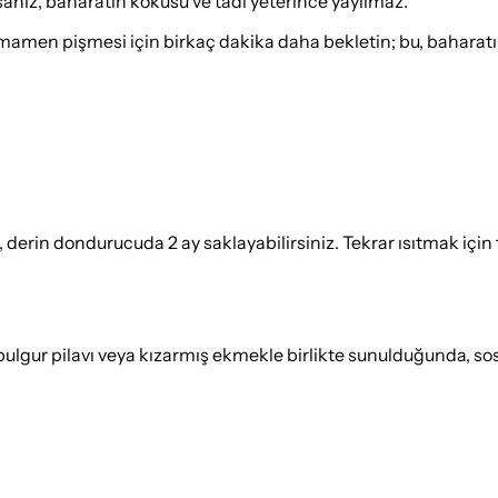
anız, baharatın kokusu ve tadı yeterince yayılmaz.
amen pişmesi için birkaç dakika daha bekletin; bu, baharatın 
erin dondurucuda 2 ay saklayabilirsiniz. Tekrar ısıtmak için t
, bulgur pilavı veya kızarmış ekmekle birlikte sunulduğunda, sos