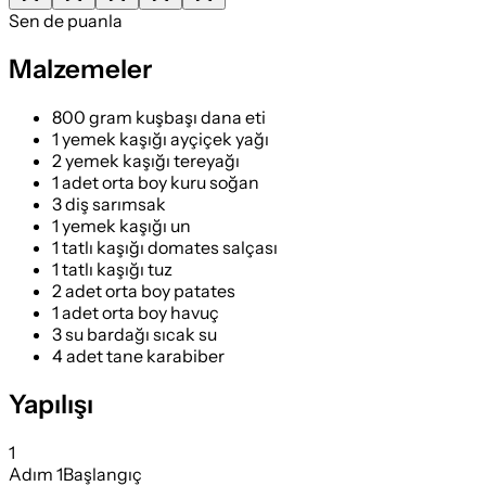
Sen de puanla
Malzemeler
800 gram kuşbaşı dana eti
1 yemek kaşığı ayçiçek yağı
2 yemek kaşığı tereyağı
1 adet orta boy kuru soğan
3 diş sarımsak
1 yemek kaşığı un
1 tatlı kaşığı domates salçası
1 tatlı kaşığı tuz
2 adet orta boy patates
1 adet orta boy havuç
3 su bardağı sıcak su
4 adet tane karabiber
Yapılışı
1
Adım
1
Başlangıç