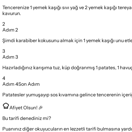
Tencerenize 1 yemek kaşığı sıvı yağ ve 2 yemek kaşığı tereyağ
kavurun.
2
Adım
2
Şimdi karabiber kokusunu almak için 1 yemek kaşığı unu etleri
3
Adım
3
Hazırladığınız karışıma tuz, küp doğranmış 1 patates, 1 havuç 
4
Adım
4
Son Adım
Patatesler yumuşayıp sos kıvamına gelince tencerenin içeriği
Afiyet Olsun! 🎉
Bu tarifi denediniz mi?
Puanınız diğer okuyucuların en lezzetli tarifi bulmasına yard