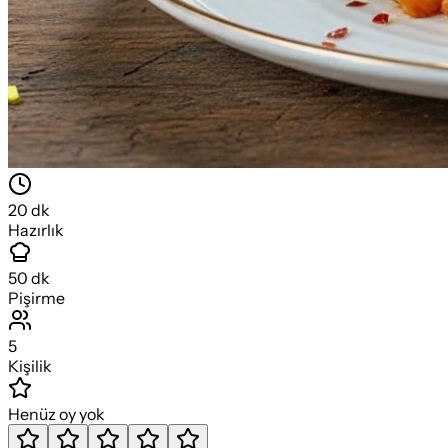
20
dk
Hazırlık
50
dk
Pişirme
5
Kişilik
Henüz oy yok