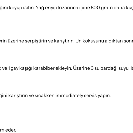
ını koyup ısıtın. Yağ eriyip kızarınca içine 800 gram dana kuşb
n üzerine serpiştirin ve karıştırın. Un kokusunu aldıktan sonra
ve 1 çay kaşığı karabiber ekleyin. Üzerine 3 su bardağı suyu ila
ni karıştırın ve sıcakken immediately servis yapın.
ım eder.