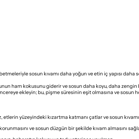
tmeleriyle sosun kıvamı daha yoğun ve etin iç yapısı daha ser
bu, unun ham kokusunu giderir ve sosun daha koyu, daha zengin
cereye ekleyin; bu, pişme süresinin eşit olmasına ve sosun ho
, etlerin yüzeyindeki kızartma katmanı çatlar ve sosun kıvamı
 korunmasını ve sosun düzgün bir şekilde kıvam almasını sağla