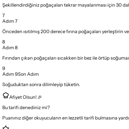
Şekillendirdiğiniz poğaçaları tekrar mayalanması için 30 daki
7
Adım
7
Önceden ısıtılmış 200 derece fırına poğaçaları yerleştirin ve 
8
Adım
8
Fırından çıkan poğaçaları sıcakken bir bez ile örtüp soğumas
9
Adım
9
Son Adım
Soğuduktan sonra dilimleyip tüketin.
Afiyet Olsun! 🎉
Bu tarifi denediniz mi?
Puanınız diğer okuyucuların en lezzetli tarifi bulmasına yard