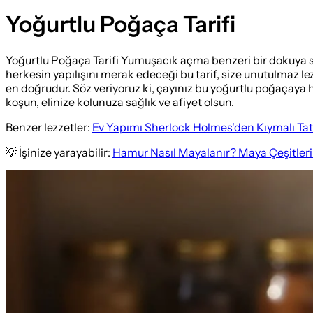
Yoğurtlu Poğaça Tarifi
Yoğurtlu Poğaça Tarifi Yumuşacık açma benzeri bir dokuya sa
herkesin yapılışını merak edeceği bu tarif, size unutulmaz l
en doğrudur. Söz veriyoruz ki, çayınız bu yoğurtlu poğaçaya h
koşun, elinize kolunuza sağlık ve afiyet olsun.
Benzer lezzetler:
Ev Yapımı Sherlock Holmes'den Kıymalı Tatlı
💡 İşinize yarayabilir:
Hamur Nasıl Mayalanır? Maya Çeşitleri 