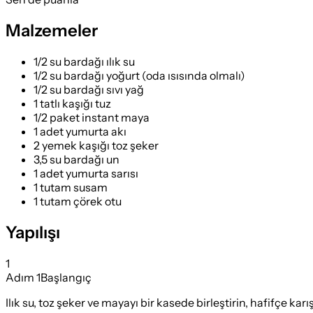
Malzemeler
1/2 su bardağı ılık su
1/2 su bardağı yoğurt (oda ısısında olmalı)
1/2 su bardağı sıvı yağ
1 tatlı kaşığı tuz
1/2 paket instant maya
1 adet yumurta akı
2 yemek kaşığı toz şeker
3,5 su bardağı un
1 adet yumurta sarısı
1 tutam susam
1 tutam çörek otu
Yapılışı
1
Adım
1
Başlangıç
Ilık su, toz şeker ve mayayı bir kasede birleştirin, hafifçe kar