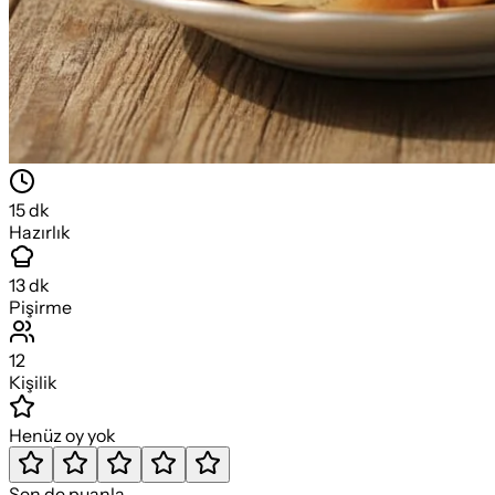
15
dk
Hazırlık
13
dk
Pişirme
12
Kişilik
Henüz oy yok
Sen de puanla