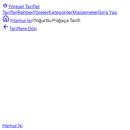
Yöresel
Tarifler
Tarifler
Rehber
Yöreler
Kategoriler
Malzemeler
Giriş Yap
/
Hamur İşi
/
Yoğurtlu Poğaça Tarifi
Tariflere Dön
Hamur İşi