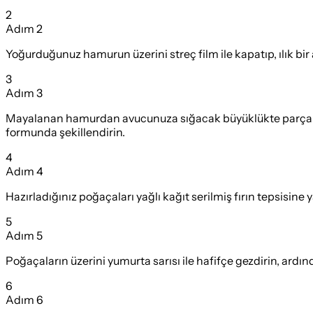
2
Adım
2
Yoğurduğunuz hamurun üzerini streç film ile kapatıp, ılık b
3
Adım
3
Mayalanan hamurdan avucunuza sığacak büyüklükte parçalar k
formunda şekillendirin.
4
Adım
4
Hazırladığınız poğaçaları yağlı kağıt serilmiş fırın tepsisine 
5
Adım
5
Poğaçaların üzerini yumurta sarısı ile hafifçe gezdirin, ardın
6
Adım
6