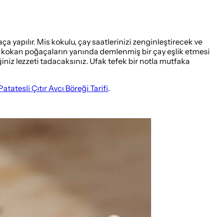
yapılır. Mis kokulu, çay saatlerinizi zenginleştirecek ve
ibi kokan poğaçaların yanında demlenmiş bir çay eşlik etmesi
iniz lezzeti tadacaksınız. Ufak tefek bir notla mutfaka
Patatesli Çıtır Avcı Böreği Tarifi
.