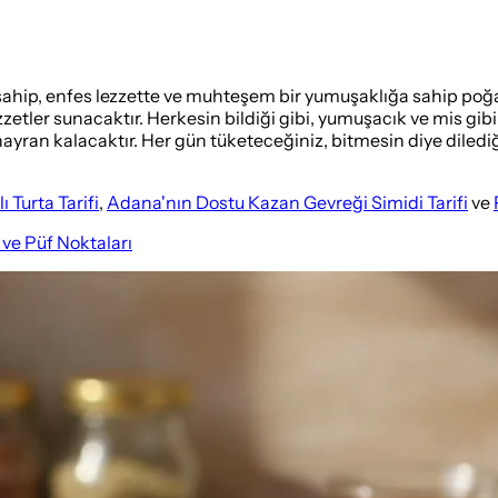
hip, enfes lezzette ve muhteşem bir yumuşaklığa sahip poğaça 
ezzetler sunacaktır. Herkesin bildiği gibi, yumuşacık ve mis g
ayran kalacaktır. Her gün tüketeceğiniz, bitmesin diye dilediğ
 Turta Tarifi
,
Adana'nın Dostu Kazan Gevreği Simidi Tarifi
ve
ve Püf Noktaları