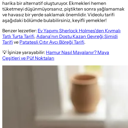
harika bir alternatif oluşturuyor. Ekmekleri hemen
tüketmeyi düşünmüyorsanız, piştikten sonra yağlamamak
ve havasız bir yerde saklamak önemlidir. Videolu tarifi
aşağıdaki bölümde bulabilirsiniz, keyifli yemekler!
Benzer lezzetler:
Ev Yapımı Sherlock Holmes'den Kıymalı
Tatlı Turta Tarifi
,
Adana'nın Dostu Kazan Gevreği Simidi
Tarifi
ve
Patatesli Çıtır Avcı Böreği Tarifi
.
💡 İşinize yarayabilir:
Hamur Nasıl Mayalanır? Maya
Çeşitleri ve Püf Noktaları