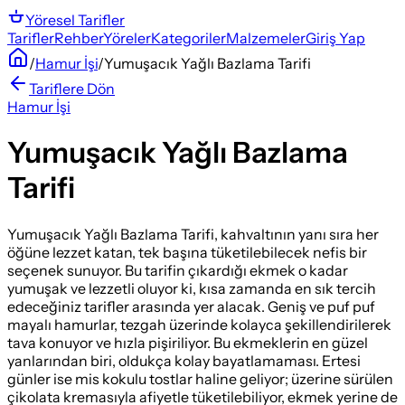
Yöresel
Tarifler
Tarifler
Rehber
Yöreler
Kategoriler
Malzemeler
Giriş Yap
/
Hamur İşi
/
Yumuşacık Yağlı Bazlama Tarifi
Tariflere Dön
Hamur İşi
Yumuşacık Yağlı Bazlama
Tarifi
Yumuşacık Yağlı Bazlama Tarifi, kahvaltının yanı sıra her
öğüne lezzet katan, tek başına tüketilebilecek nefis bir
seçenek sunuyor. Bu tarifin çıkardığı ekmek o kadar
yumuşak ve lezzetli oluyor ki, kısa zamanda en sık tercih
edeceğiniz tarifler arasında yer alacak. Geniş ve puf puf
mayalı hamurlar, tezgah üzerinde kolayca şekillendirilerek
tava konuyor ve hızla pişiriliyor. Bu ekmeklerin en güzel
yanlarından biri, oldukça kolay bayatlamaması. Ertesi
günler ise mis kokulu tostlar haline geliyor; üzerine sürülen
çikolata kremasıyla afiyetle tüketilebiliyor, ekmek yerine de