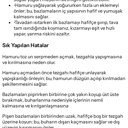
•
Hamuru yağlayarak yoğururken fazla un eklemeyi
önler; bu, bazlamaların iç yapısının hafif ve yumuşak
kalmasını sağlar.
•
Tavadan ısıtarken ilk bazlamayı hafifçe şıırıp, tava
tam ısındığında koymanız, kızarmayı eşit ve hızlı
yapar, yanma riskini azaltır.
Sık Yapılan Hatalar
Hamuru toz un serpmeden açmak, tezgahla yapışmasına
ve kırılmasına neden olur.
Hamuru açmadan önce tezgahı hafifçe unlayarak
yapışkanlığı önleyin; bu, hamurun düzgün açılıp kırılmadan
şekillenmesini sağlar.
Bazlamaları pişirirken birbirine çok yakın koyup üst üste
bırakmak, buharlanma nedeniyle içlerinin nemli
kalmasına ve kırılganlaşmasına
Pişen bazlamaları birbirinden uzak, hafifçe boş bir tezgah
üzerine koyun; bu, buharın dışarı kaçmasını sağlar ve dış
yüzeyin kırışmasını önler.