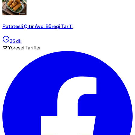
Patatesli Çıtır Avcı Böreği Tarifi
25
dk
Yöresel
Tarifler