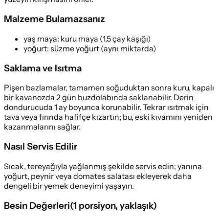
Malzeme Bulamazsanız
yaş maya
:
kuru maya (1,5 çay kaşığı)
yoğurt
:
süzme yoğurt (aynı miktarda)
Saklama ve Isıtma
Pişen bazlamalar, tamamen soğuduktan sonra kuru, kapalı
bir kavanozda 2 gün buzdolabında saklanabilir. Derin
dondurucuda 1 ay boyunca korunabilir. Tekrar ısıtmak için
tava veya fırında hafifçe kızartın; bu, eski kıvamını yeniden
kazanmalarını sağlar.
Nasıl Servis Edilir
Sıcak, tereyağıyla yağlanmış şekilde servis edin; yanına
yoğurt, peynir veya domates salatası ekleyerek daha
dengeli bir yemek deneyimi yaşayın.
Besin Değerleri
(
1 porsiyon
, yaklaşık)