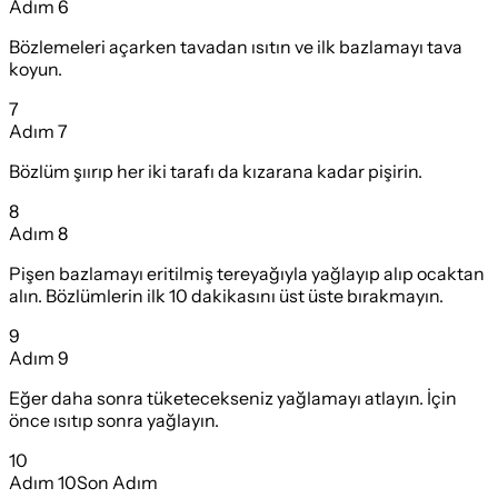
Adım
6
Bözlemeleri açarken tavadan ısıtın ve ilk bazlamayı tava
koyun.
7
Adım
7
Bözlüm şıırıp her iki tarafı da kızarana kadar pişirin.
8
Adım
8
Pişen bazlamayı eritilmiş tereyağıyla yağlayıp alıp ocaktan
alın. Bözlümlerin ilk 10 dakikasını üst üste bırakmayın.
9
Adım
9
Eğer daha sonra tüketecekseniz yağlamayı atlayın. İçin
önce ısıtıp sonra yağlayın.
10
Adım
10
Son Adım