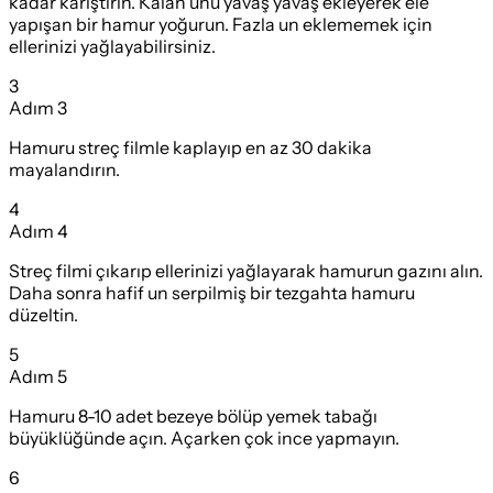
kadar karıştırın. Kalan unu yavaş yavaş ekleyerek ele
yapışan bir hamur yoğurun. Fazla un eklememek için
ellerinizi yağlayabilirsiniz.
3
Adım
3
Hamuru streç filmle kaplayıp en az 30 dakika
mayalandırın.
4
Adım
4
Streç filmi çıkarıp ellerinizi yağlayarak hamurun gazını alın.
Daha sonra hafif un serpilmiş bir tezgahta hamuru
düzeltin.
5
Adım
5
Hamuru 8-10 adet bezeye bölüp yemek tabağı
büyüklüğünde açın. Açarken çok ince yapmayın.
6