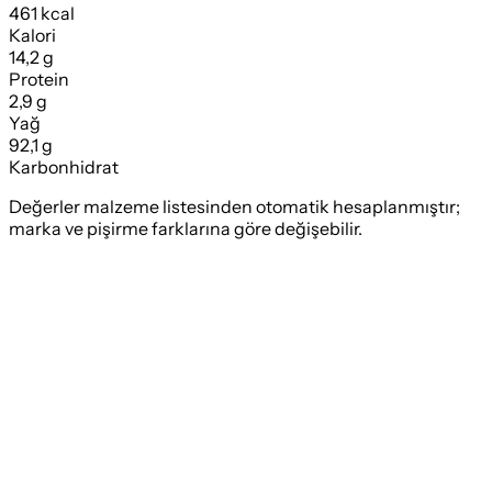
461 kcal
Kalori
14,2 g
Protein
2,9 g
Yağ
92,1 g
Karbonhidrat
Değerler malzeme listesinden otomatik hesaplanmıştır;
marka ve pişirme farklarına göre değişebilir.