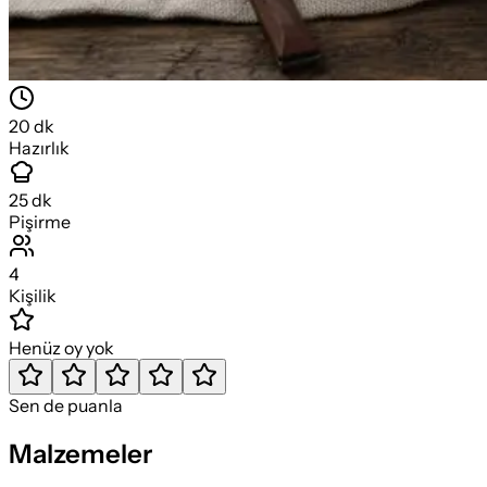
20
dk
Hazırlık
25
dk
Pişirme
4
Kişilik
Henüz oy yok
Sen de puanla
Malzemeler