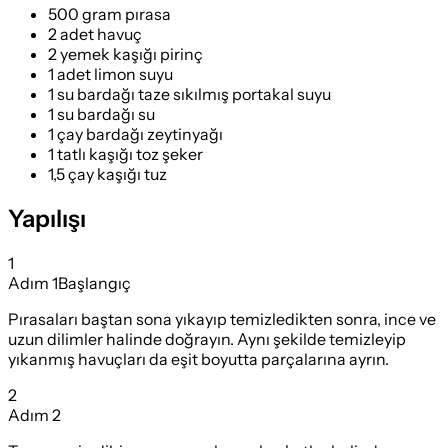
500 gram pırasa
2 adet havuç
2 yemek kaşığı pirinç
1 adet limon suyu
1 su bardağı taze sıkılmış portakal suyu
1 su bardağı su
1 çay bardağı zeytinyağı
1 tatlı kaşığı toz şeker
1,5 çay kaşığı tuz
Yapılışı
1
Adım
1
Başlangıç
Pırasaları baştan sona yıkayıp temizledikten sonra, ince ve
uzun dilimler halinde doğrayın. Aynı şekilde temizleyip
yıkanmış havuçları da eşit boyutta parçalarına ayrın.
2
Adım
2