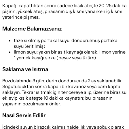
Kapağı kapattıktan sonra sadece kısık ateşte 20-25 dakika
pişirin; yüksek ateş, pırasanın dış kısmı yanarken iç kısmı
yeterince pişmez.
Malzeme Bulamazsanız
taze sıkılmış portakal suyu
:
dondurulmuş portakal
suyu (eritilmiş)
limon suyu
:
yakın bir asit kaynağı olarak, limon yerine
1 yemek kaşığı sirke (beyaz veya üzüm)
Saklama ve Isıtma
Buzdolabında 3 gün, derin dondurucuda 2 ay saklanabilir.
Soğutulduktan sonra kapalı bir kavanoz veya cam kapta
saklayın. Tekrar ısıtmak için tencereye alıp, üzerine biraz su
ekleyip kısık ateşte 10 dakika kaynatın; bu, pırasanın
yapısının bozulmasını önler.
Nasıl Servis Edilir
İçindeki suyun birazcık kalmış halde ılık veya soğuk olarak