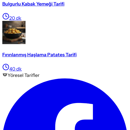
Bulgurlu Kabak Yemeği Tarifi
20
dk
Fırınlanmış Haşlama Patates Tarifi
40
dk
Yöresel
Tarifler