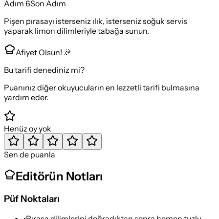
Adım
6
Son Adım
Pişen pırasayı isterseniz ılık, isterseniz soğuk servis
yaparak limon dilimleriyle tabağa sunun.
Afiyet Olsun! 🎉
Bu tarifi denediniz mi?
Puanınız diğer okuyucuların en lezzetli tarifi bulmasına
yardım eder.
Henüz oy yok
Sen de puanla
Editörün Notları
Püf Noktaları
•
Pırasa dilimlerini doğradıktan sonra hemen tuzlu