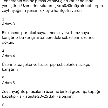
Tencerenin dibine pırasa ve havuçları katlar halinde
yerleştirin. Üzerlerine yıkanmış ve süzülmüş pirinci serpip,
zeytinyağının yarısını ekleyip hafifçe kavurun.
3
Adım
3
Bir kasede portakal suyu, limon suyu ve biraz suyu
karıştırıp, bu karışımı tenceredeki sebzelerin üzerine
dökün.
4
Adım
4
Üzerine toz şeker ve tuz serpip, sebzelerle nazikçe
karıştırın.
5
Adım
5
Zeytinyağı ile pırasaların üzerine bir kat gezdirip, kapağı
kapatıp kısık ateşte 20-25 dakika pişirin.
6