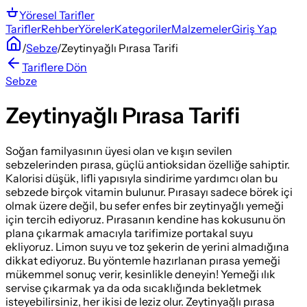
Yöresel
Tarifler
Tarifler
Rehber
Yöreler
Kategoriler
Malzemeler
Giriş Yap
/
Sebze
/
Zeytinyağlı Pırasa Tarifi
Tariflere Dön
Sebze
Zeytinyağlı Pırasa Tarifi
Soğan familyasının üyesi olan ve kışın sevilen
sebzelerinden pırasa, güçlü antioksidan özelliğe sahiptir.
Kalorisi düşük, lifli yapısıyla sindirime yardımcı olan bu
sebzede birçok vitamin bulunur. Pırasayı sadece börek içi
olmak üzere değil, bu sefer enfes bir zeytinyağlı yemeği
için tercih ediyoruz. Pırasanın kendine has kokusunu ön
plana çıkarmak amacıyla tarifimize portakal suyu
ekliyoruz. Limon suyu ve toz şekerin de yerini almadığına
dikkat ediyoruz. Bu yöntemle hazırlanan pırasa yemeği
mükemmel sonuç verir, kesinlikle deneyin! Yemeği ılık
servise çıkarmak ya da oda sıcaklığında bekletmek
isteyebilirsiniz, her ikisi de leziz olur. Zeytinyağlı pırasa