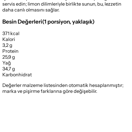
servis edin; limon dilimleriyle birlikte sunun, bu, lezzetin
daha canlı olmasını sağlar.
Besin Değerleri
(
1 porsiyon
, yaklaşık)
371 kcal
Kalori
3,2 g
Protein
25,9 g
Yağ
34,7 g
Karbonhidrat
Değerler malzeme listesinden otomatik hesaplanmıştır;
marka ve pişirme farklarına göre değişebilir.