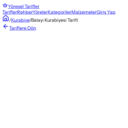
Yöresel
Tarifler
Tarifler
Rehber
Yöreler
Kategoriler
Malzemeler
Giriş Yap
/
Kurabiye
/
Balayı Kurabiyesi Tarifi
Tariflere Dön