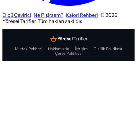
Ölçü Çevirici
·
Ne Pişirsem?
·
Kalori Rehberi
· ©
2026
Yöresel Tarifler. Tüm hakları saklıdır.
Yöresel
Tarifler
Mutfak Rehberi
Hakkımızda
İletişim
Gizlilik Politikası
Çerez Politikası