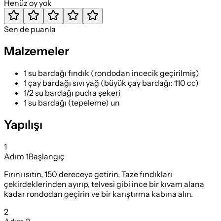
Henüz oy yok
Sen de puanla
Malzemeler
1 su bardağı fındık (rondodan incecik geçirilmiş)
1 çay bardağı sıvı yağ (büyük çay bardağı: 110 cc)
1/2 su bardağı pudra şekeri
1 su bardağı (tepeleme) un
Yapılışı
1
Adım
1
Başlangıç
Fırını ısıtın, 150 dereceye getirin. Taze fındıkları
çekirdeklerinden ayırıp, telvesi gibi ince bir kıvam alana
kadar rondodan geçirin ve bir karıştırma kabına alın.
2