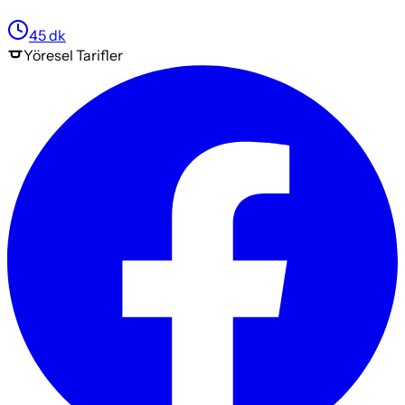
45
dk
Yöresel
Tarifler