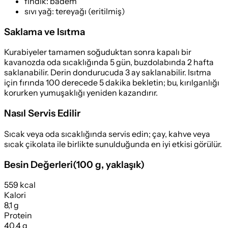
fındık
:
badem
sıvı yağ
:
tereyağı (eritilmiş)
Saklama ve Isıtma
Kurabiyeler tamamen soğuduktan sonra kapalı bir
kavanozda oda sıcaklığında 5 gün, buzdolabında 2 hafta
saklanabilir. Derin dondurucuda 3 ay saklanabilir. Isıtma
için fırında 100 derecede 5 dakika bekletin; bu, kırılganlığı
korurken yumuşaklığı yeniden kazandırır.
Nasıl Servis Edilir
Sıcak veya oda sıcaklığında servis edin; çay, kahve veya
sıcak çikolata ile birlikte sunulduğunda en iyi etkisi görülür.
Besin Değerleri
(
100 g
, yaklaşık)
559 kcal
Kalori
8,1 g
Protein
40,4 g