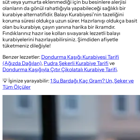
süt veya yumurta eklenmediği için bu besinlere alerjisi
olanların da gönül rahatlığıyla yapabileceği sağlıklı bir
kurabiye alternatifidir. Balayı Kurabiyesi'nin tazeliğini
koruma süresi oldukça uzun sürer. Hazırlanışı oldukça basit
olan bu kurabiye, çayın yanına harika bir ikramdır.
Fındıklarınız hazır ise kolları sıvayarak lezzetli balayı
kurabiyelerini hazırlayabilirsiniz. Şimdiden afiyetle
tüketmeniz dileğiyle!
Benzer lezzetler:
Dondurma Kaşığı Kurabiyesi Tarifi
(Ağızda Dağılan)
,
Pudra Şekerli Kurabiye Tarifi
ve
Dondurma Kaşığıyla Çıtır Çikolatalı Kurabiye Tarifi
.
💡 İşinize yarayabilir:
1 Su Bardağı Kaç Gram? Un, Şeker ve
Tüm Ölçüler