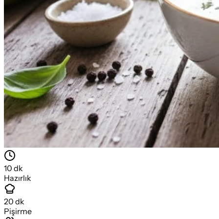
10
dk
Hazırlık
20
dk
Pişirme