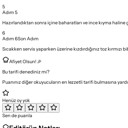
5
Adım
5
Hazırlandıktan sonra içine baharatları ve ince kıyma haline g
6
Adım
6
Son Adım
Sıcakken servis yaparken üzerine kızdırdığınız toz kırmızı bib
Afiyet Olsun! 🎉
Bu tarifi denediniz mi?
Puanınız diğer okuyucuların en lezzetli tarifi bulmasına yard
Henüz oy yok
Sen de puanla