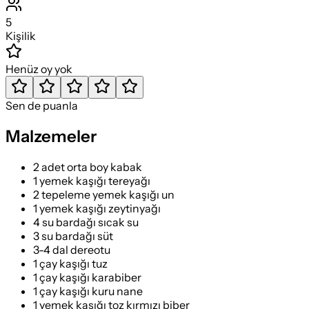
5
Kişilik
Henüz oy yok
Sen de puanla
Malzemeler
2 adet orta boy kabak
1 yemek kaşığı tereyağı
2 tepeleme yemek kaşığı un
1 yemek kaşığı zeytinyağı
4 su bardağı sıcak su
3 su bardağı süt
3-4 dal dereotu
1 çay kaşığı tuz
1 çay kaşığı karabiber
1 çay kaşığı kuru nane
1 yemek kaşığı toz kırmızı biber