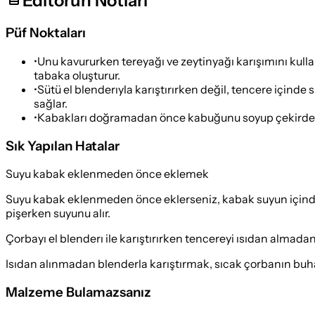
Editörün Notları
Püf Noktaları
•
Unu kavururken tereyağı ve zeytinyağı karışımını kul
tabaka oluşturur.
•
Sütü el blenderıyla karıştırırken değil, tencere içind
sağlar.
•
Kabakları doğramadan önce kabuğunu soyup çekirdeğini
Sık Yapılan Hatalar
Suyu kabak eklenmeden önce eklemek
Suyu kabak eklenmeden önce eklerseniz, kabak suyun içind
pişerken suyunu alır.
Çorbayı el blenderı ile karıştırırken tencereyi ısıdan almad
Isıdan alınmadan blenderla karıştırmak, sıcak çorbanın buhar
Malzeme Bulamazsanız