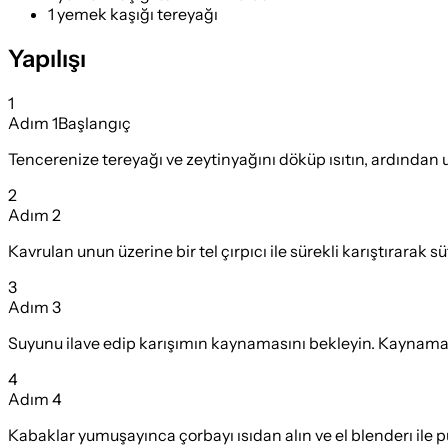
1 yemek kaşığı tereyağı
Yapılışı
1
Adım
1
Başlangıç
Tencerenize tereyağı ve zeytinyağını döküp ısıtın, ardından 
2
Adım
2
Kavrulan unun üzerine bir tel çırpıcı ile sürekli karıştırara
3
Adım
3
Suyunu ilave edip karışımın kaynamasını bekleyin. Kaynamay
4
Adım
4
Kabaklar yumuşayınca çorbayı ısıdan alın ve el blenderı ile p