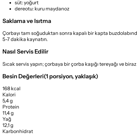
süt
:
yoğurt
dereotu
:
kuru maydanoz
Saklama ve Isıtma
Çorbayı tam soğuduktan sonra kapalı bir kapta buzdolabında 3
5-7 dakika kaynatın.
Nasıl Servis Edilir
Sıcak servis yapın; çorbaya bir çorba kaşığı tereyağı ve bira
Besin Değerleri
(
1 porsiyon
, yaklaşık)
168 kcal
Kalori
5,4 g
Protein
11,4 g
Yağ
12,1 g
Karbonhidrat