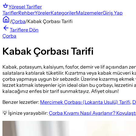
Yöresel
Tarifler
Tarifler
Rehber
Yöreler
Kategoriler
Malzemeler
Giriş Yap
/
Çorba
/
Kabak Çorbası Tarifi
Tariflere Dön
Çorba
Kabak Çorbası Tarifi
Kabak, potasyum, kalsiyum, fosfor, demir ve lif açısından zen
salatalara katılarak tüketilir. Kızartma veya kabak mücveri 
çorba yapmaya uygun bir sebzedir. Üzerine kızarmış ekmek ve 
lezzet katmak isteyenler için ideal olan bu çorbayı, lezzetin
kalacağınız enfes bir tarif sunmaktayız. Afiyet olsun!
Benzer lezzetler:
Mercimek Çorbası (Lokanta Usulü) Tarifi
,
D
💡 İşinize yarayabilir:
Çorba Kıvamı Nasıl Ayarlanır? Koyulaşt