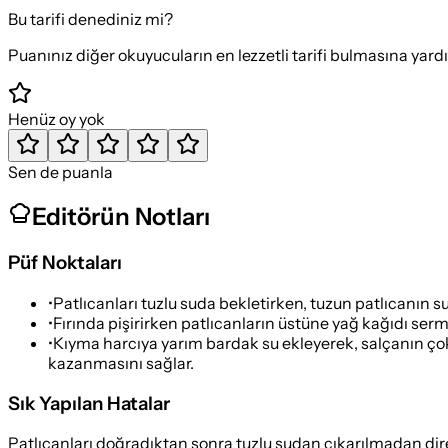
Bu tarifi denediniz mi?
Puanınız diğer okuyucuların en lezzetli tarifi bulmasına yard
Henüz oy yok
Sen de puanla
Editörün Notları
Püf Noktaları
•
Patlıcanları tuzlu suda bekletirken, tuzun patlıcanın 
•
Fırında pişirirken patlıcanların üstüne yağ kağıdı ser
•
Kıyma harcıya yarım bardak su ekleyerek, salçanın ço
kazanmasını sağlar.
Sık Yapılan Hatalar
Patlıcanları doğradıktan sonra tuzlu sudan çıkarılmadan dir