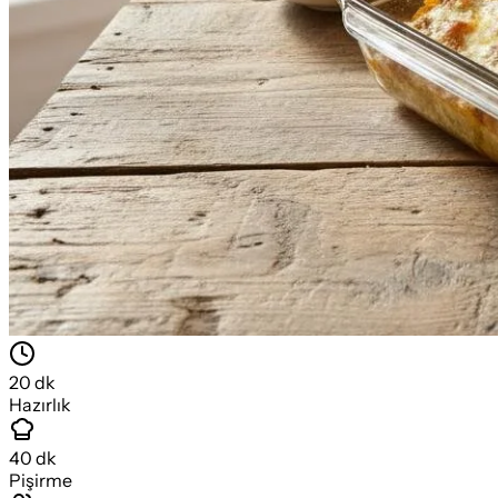
20
dk
Hazırlık
40
dk
Pişirme