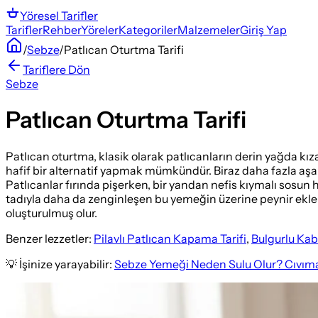
Yöresel
Tarifler
Tarifler
Rehber
Yöreler
Kategoriler
Malzemeler
Giriş Yap
/
Sebze
/
Patlıcan Oturtma Tarifi
Tariflere Dön
Sebze
Patlıcan Oturtma Tarifi
Patlıcan oturtma, klasik olarak patlıcanların derin yağda kızar
hafif bir alternatif yapmak mümkündür. Biraz daha fazla aşama
Patlıcanlar fırında pişerken, bir yandan nefis kıymalı sosun h
tadıyla daha da zenginleşen bu yemeğin üzerine peynir eklen
oluşturulmuş olur.
Benzer lezzetler:
Pilavlı Patlıcan Kapama Tarifi
,
Bulgurlu Kab
💡 İşinize yarayabilir:
Sebze Yemeği Neden Sulu Olur? Cıvıma