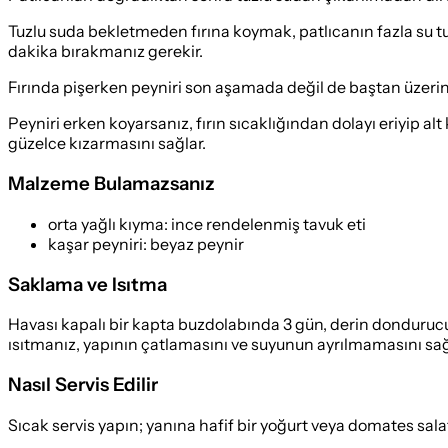
Tuzlu suda bekletmeden fırına koymak, patlıcanın fazla su tu
dakika bırakmanız gerekir.
Fırında pişerken peyniri son aşamada değil de baştan üzer
Peyniri erken koyarsanız, fırın sıcaklığından dolayı eriyip 
güzelce kızarmasını sağlar.
Malzeme Bulamazsanız
orta yağlı kıyma
:
ince rendelenmiş tavuk eti
kaşar peyniri
:
beyaz peynir
Saklama ve Isıtma
Havası kapalı bir kapta buzdolabında 3 gün, derin dondurucud
ısıtmanız, yapının çatlamasını ve suyunun ayrılmamasını sağ
Nasıl Servis Edilir
Sıcak servis yapın; yanına hafif bir yoğurt veya domates sala