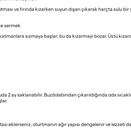
tması ve fırında kızarken suyun dışarı çıkarak harçta sulu bir
ine sermek
alt katmanlara sızmaya başlar; bu da kızarmayı bozar. Üstü kı
a 2 ay saklanabilir. Buzdolabından çıkarıldığında oda sıcaklı
lar.
tası eklerseniz, oturtmanın ağır yapısı dengelenir ve lezzeti d