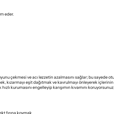
ım eder.
suyunu çekmesi ve acı lezzetin azalmasını sağlar; bu sayede ot
mek, kızarmayı eşit dağıtmak ve kavrulmayı önleyerek içlerini
k hızlı kurumasını engelleyip karışımın kıvamını koruyorsunu
ekt fırına koymak