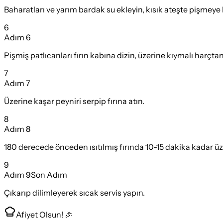
Baharatları ve yarım bardak su ekleyin, kısık ateşte pişmeye 
6
Adım
6
Pişmiş patlıcanları fırın kabına dizin, üzerine kıymalı harçtan
7
Adım
7
Üzerine kaşar peyniri serpip fırına atın.
8
Adım
8
180 derecede önceden ısıtılmış fırında 10-15 dakika kadar üze
9
Adım
9
Son Adım
Çıkarıp dilimleyerek sıcak servis yapın.
Afiyet Olsun! 🎉