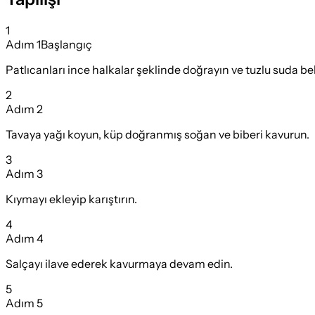
1
Adım
1
Başlangıç
Patlıcanları ince halkalar şeklinde doğrayın ve tuzlu suda be
2
Adım
2
Tavaya yağı koyun, küp doğranmış soğan ve biberi kavurun.
3
Adım
3
Kıymayı ekleyip karıştırın.
4
Adım
4
Salçayı ilave ederek kavurmaya devam edin.
5
Adım
5