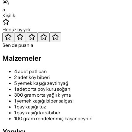
5
Kişilik
Henüz oy yok
Sen de puanla
Malzemeler
4 adet patlıcan
2 adet köy biberi
5 yemek kaşığı zeytinyağı
1 adet orta boy kuru soğan
300 gram orta yağlı kıyma
1 yemek kaşığı biber salçası
1 çay kaşığı tuz
1 çay kaşığı karabiber
100 gram rendelenmiş kaşar peyniri
Yapılışı