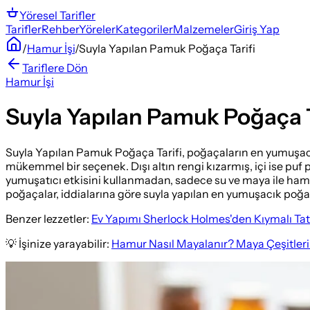
Yöresel
Tarifler
Tarifler
Rehber
Yöreler
Kategoriler
Malzemeler
Giriş Yap
/
Hamur İşi
/
Suyla Yapılan Pamuk Poğaça Tarifi
Tariflere Dön
Hamur İşi
Suyla Yapılan Pamuk Poğaça T
Suyla Yapılan Pamuk Poğaça Tarifi, poğaçaların en yumuşacık v
mükemmel bir seçenek. Dışı altın rengi kızarmış, içi ise puf p
yumuşatıcı etkisini kullanmadan, sadece su ve maya ile hamu
poğaçalar, iddialarına göre suyla yapılan en yumuşacık poğaçal
Benzer lezzetler:
Ev Yapımı Sherlock Holmes'den Kıymalı Tatlı
💡 İşinize yarayabilir:
Hamur Nasıl Mayalanır? Maya Çeşitleri 