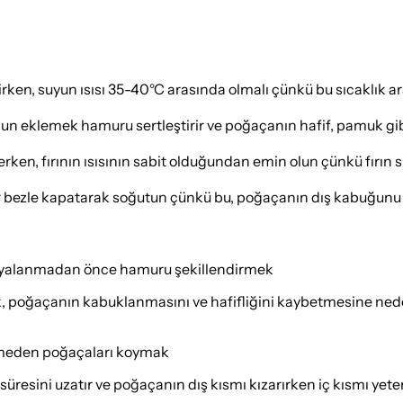
tirken, suyun ısısı 35-40°C arasında olmalı çünkü bu sıcaklık ar
un eklemek hamuru sertleştirir ve poğaçanın hafif, pamuk gi
ken, fırının ısısının sabit olduğundan emin olun çünkü fırın sı
ir bezle kapatarak soğutun çünkü bu, poğaçanın dış kabuğunu s
yalanmadan önce hamuru şekillendirmek
oğaçanın kabuklanmasını ve hafifliğini kaybetmesine neden
kselmeden poğaçaları koymak
üresini uzatır ve poğaçanın dış kısmı kızarırken iç kısmı yete