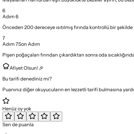
6
Adım
6
Önceden 200 dereceye ısıtılmış fırında kontrollü bir şekilde 1
7
Adım
7
Son Adım
Pişen poğaçaları fırından çıkardıktan sonra oda sıcaklığında
Afiyet Olsun! 🎉
Bu tarifi denediniz mi?
Puanınız diğer okuyucuların en lezzetli tarifi bulmasına yard
Henüz oy yok
Sen de puanla