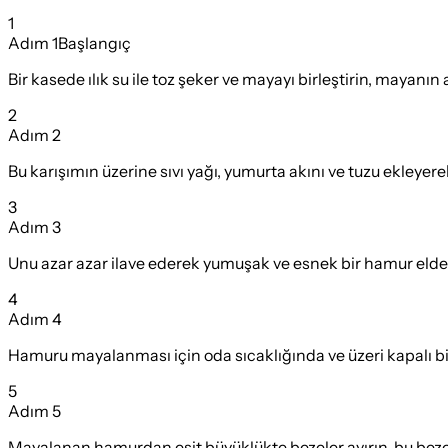
1
Adım
1
Başlangıç
Bir kasede ılık su ile toz şeker ve mayayı birleştirin, mayanın
2
Adım
2
Bu karışımın üzerine sıvı yağı, yumurta akını ve tuzu ekleyere
3
Adım
3
Unu azar azar ilave ederek yumuşak ve esnek bir hamur elde e
4
Adım
4
Hamuru mayalanması için oda sıcaklığında ve üzeri kapalı bi
5
Adım
5
Mayalanan hamurdan eşit büyüklükte bezeler ayırın, bu bezele