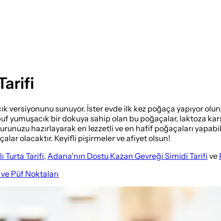
arifi
ersiyonunu sunuyor. İster evde ilk kez poğaça yapıyor olun, is
uf yumuşacık bir dokuya sahip olan bu poğaçalar, laktoza karşı 
runuzu hazırlayarak en lezzetli ve en hafif poğaçaları yapabi
ar olacaktır. Keyifli pişirmeler ve afiyet olsun!
 Turta Tarifi
,
Adana'nın Dostu Kazan Gevreği Simidi Tarifi
ve
ve Püf Noktaları