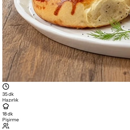
35
dk
Hazırlık
18
dk
Pişirme