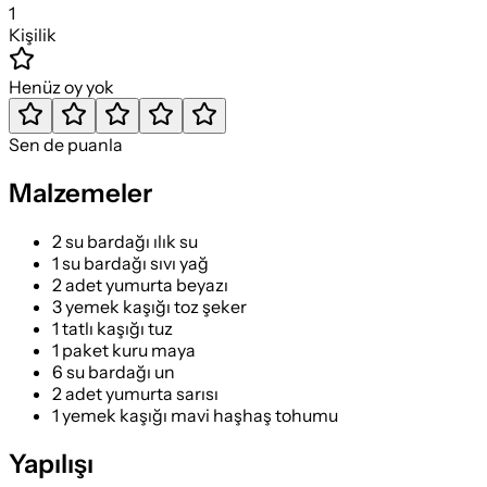
1
Kişilik
Henüz oy yok
Sen de puanla
Malzemeler
2 su bardağı ılık su
1 su bardağı sıvı yağ
2 adet yumurta beyazı
3 yemek kaşığı toz şeker
1 tatlı kaşığı tuz
1 paket kuru maya
6 su bardağı un
2 adet yumurta sarısı
1 yemek kaşığı mavi haşhaş tohumu
Yapılışı