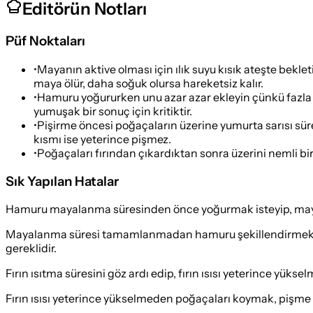
Editörün Notları
Püf Noktaları
•
Mayanın aktive olması için ılık suyu kısık ateşte bekle
maya ölür, daha soğuk olursa hareketsiz kalır.
•
Hamuru yoğururken unu azar azar ekleyin çünkü fazla 
yumuşak bir sonuç için kritiktir.
•
Pişirme öncesi poğaçaların üzerine yumurta sarısı sürer
kısmı ise yeterince pişmez.
•
Poğaçaları fırından çıkardıktan sonra üzerini nemli b
Sık Yapılan Hatalar
Hamuru mayalanma süresinden önce yoğurmak isteyip, ma
Mayalanma süresi tamamlanmadan hamuru şekillendirmek, p
gereklidir.
Fırın ısıtma süresini göz ardı edip, fırın ısısı yeterince yü
Fırın ısısı yeterince yükselmeden poğaçaları koymak, pişme s