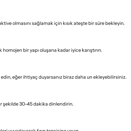
 aktive olmasını sağlamak için kısık ateşte bir süre bekleyin.
k homojen bir yapı oluşana kadar iyice karıştırın.
din, eğer ihtiyaç duyarsanız biraz daha un ekleyebilirsiniz.
r şekilde 30-45 dakika dinlendirin.
ri yuvarlayarak fırın tepsisine yayın.