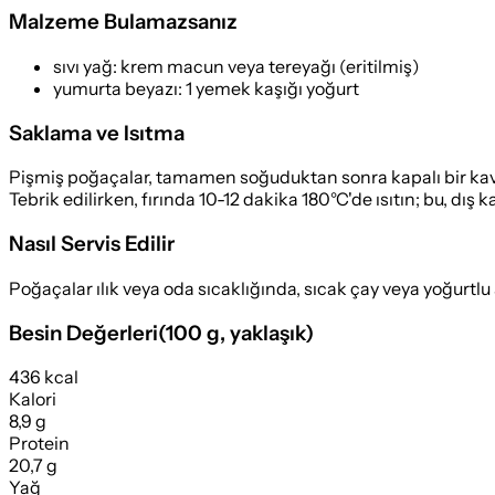
Malzeme Bulamazsanız
sıvı yağ
:
krem macun veya tereyağı (eritilmiş)
yumurta beyazı
:
1 yemek kaşığı yoğurt
Saklama ve Isıtma
Pişmiş poğaçalar, tamamen soğuduktan sonra kapalı bir kavano
Tebrik edilirken, fırında 10-12 dakika 180°C'de ısıtın; bu, dış 
Nasıl Servis Edilir
Poğaçalar ılık veya oda sıcaklığında, sıcak çay veya yoğurtlu su
Besin Değerleri
(
100 g
, yaklaşık)
436 kcal
Kalori
8,9 g
Protein
20,7 g
Yağ