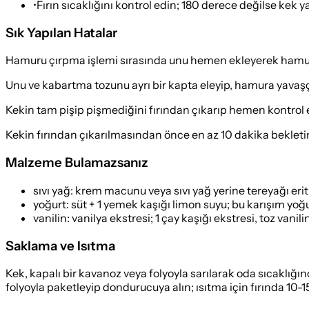
•
Fırın sıcaklığını kontrol edin; 180 derece değilse kek 
Sık Yapılan Hatalar
Hamuru çırpma işlemi sırasında unu hemen ekleyerek hamu
Unu ve kabartma tozunu ayrı bir kapta eleyip, hamura yavaşç
Kekin tam pişip pişmediğini fırından çıkarıp hemen kontrol
Kekin fırından çıkarılmasından önce en az 10 dakika bekletin
Malzeme Bulamazsanız
sıvı yağ
:
krem macunu veya sıvı yağ yerine tereyağı erit
yoğurt
:
süt + 1 yemek kaşığı limon suyu; bu karışım yoğur
vanilin
:
vanilya ekstresi; 1 çay kaşığı ekstresi, toz vanili
Saklama ve Isıtma
Kek, kapalı bir kavanoz veya folyoyla sarılarak oda sıcaklığı
folyoyla paketleyip dondurucuya alın; ısıtma için fırında 10-1