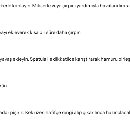
ekerle kaplayın. Mikserle veya çırpıcı yardımıyla havalandırarak
ayı ekleyerek kısa bir süre daha çırpın.
vaş ekleyin. Spatula ile dikkatlice karıştırarak hamuru birleşt
kün.
r pişirin. Kek üzeri hafifçe rengi alıp çıkarılınca hazır olacak