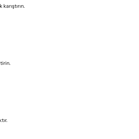
 karıştırın.
irin.
tır.