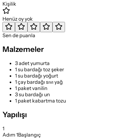
Kişilik
Henüz oy yok
Sen de puanla
Malzemeler
3 adet yumurta
1 su bardağı toz şeker
1 su bardağı yoğurt
1 çay bardağı sıvı yağ
1 paket vanilin
3 su bardağı un
1 paket kabartma tozu
Yapılışı
1
Adım
1
Başlangıç