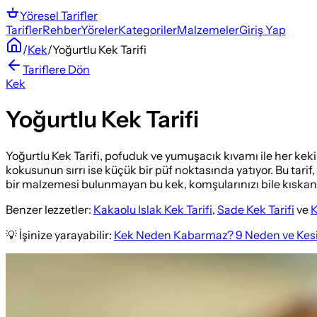
Yöresel
Tarifler
Tarifler
Rehber
Yöreler
Kategoriler
Malzemeler
Giriş Yap
/
Kek
/
Yoğurtlu Kek Tarifi
Tariflere Dön
Kek
Yoğurtlu Kek Tarifi
Yoğurtlu Kek Tarifi, pofuduk ve yumuşacık kıvamı ile her kek
kokusunun sırrı ise küçük bir püf noktasında yatıyor. Bu tarif,
bir malzemesi bulunmayan bu kek, komşularınızı bile kıskandır
Benzer lezzetler:
Kakaolu Islak Kek Tarifi
,
Sade Kek Tarifi
ve
K
💡 İşinize yarayabilir:
Kek Neden Kabarmaz? 9 Neden ve Kes