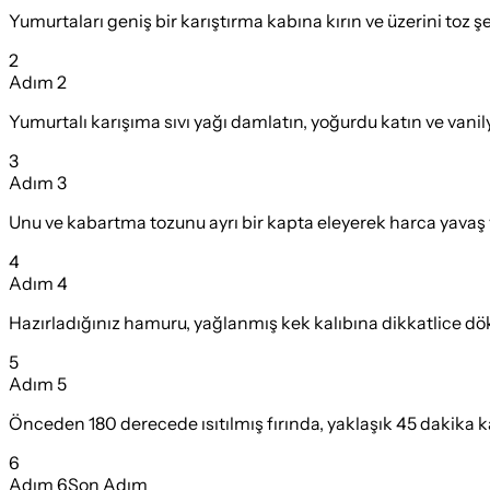
Yumurtaları geniş bir karıştırma kabına kırın ve üzerini toz ş
2
Adım
2
Yumurtalı karışıma sıvı yağı damlatın, yoğurdu katın ve vanily
3
Adım
3
Unu ve kabartma tozunu ayrı bir kapta eleyerek harca yavaş ya
4
Adım
4
Hazırladığınız hamuru, yağlanmış kek kalıbına dikkatlice dö
5
Adım
5
Önceden 180 derecede ısıtılmış fırında, yaklaşık 45 dakika kada
6
Adım
6
Son Adım