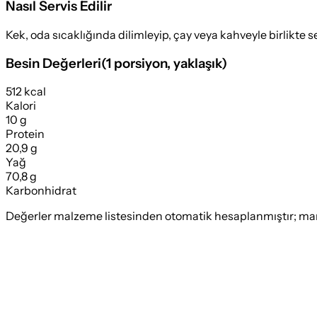
Nasıl Servis Edilir
Kek, oda sıcaklığında dilimleyip, çay veya kahveyle birlikte se
Besin Değerleri
(
1 porsiyon
, yaklaşık)
512 kcal
Kalori
10 g
Protein
20,9 g
Yağ
70,8 g
Karbonhidrat
Değerler malzeme listesinden otomatik hesaplanmıştır; marka