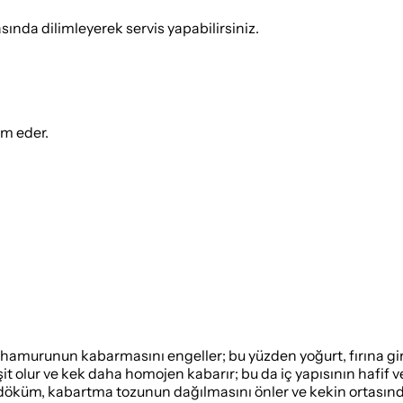
sında dilimleyerek servis yapabilirsiniz.
ım eder.
 hamurunun kabarmasını engeller; bu yüzden yoğurt, fırına gi
it olur ve kek daha homojen kabarır; bu da iç yapısının hafif v
ir döküm, kabartma tozunun dağılmasını önler ve kekin ortasın