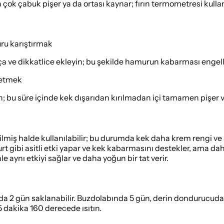
ya çok çabuk pişer ya da ortası kaynar; fırın termometresi kulla
ru karıştırmak
a ve dikkatlice ekleyin; bu şekilde hamurun kabarması engelle
 etmek
; bu süre içinde kek dışarıdan kırılmadan içi tamamen pişer ve
ilmiş halde kullanılabilir; bu durumda kek daha krem rengi ve 
t gibi asitli etki yapar ve kek kabarmasını destekler, ama daha
nle aynı etkiyi sağlar ve daha yoğun bir tat verir.
nda 2 gün saklanabilir. Buzdolabında 5 gün, derin dondurucuda 3 
5 dakika 160 derecede ısıtın.