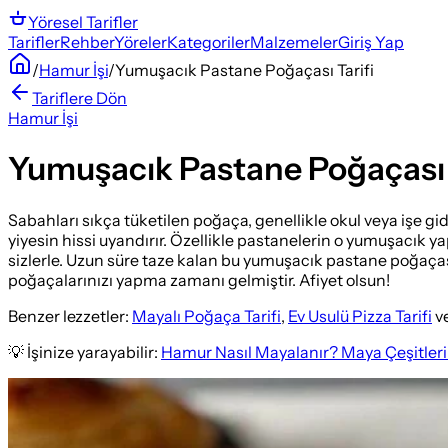
Yöresel
Tarifler
Tarifler
Rehber
Yöreler
Kategoriler
Malzemeler
Giriş Yap
/
Hamur İşi
/
Yumuşacık Pastane Poğaçası Tarifi
Tariflere Dön
Hamur İşi
Yumuşacık Pastane Poğaçası T
Sabahları sıkça tüketilen poğaça, genellikle okul veya işe gi
yiyesin hissi uyandırır. Özellikle pastanelerin o yumuşacık yap
sizlerle. Uzun süre taze kalan bu yumuşacık pastane poğaçasın
poğaçalarınızı yapma zamanı gelmiştir. Afiyet olsun!
Benzer lezzetler:
Mayalı Poğaça Tarifi
,
Ev Usulü Pizza Tarifi
v
💡 İşinize yarayabilir:
Hamur Nasıl Mayalanır? Maya Çeşitleri 