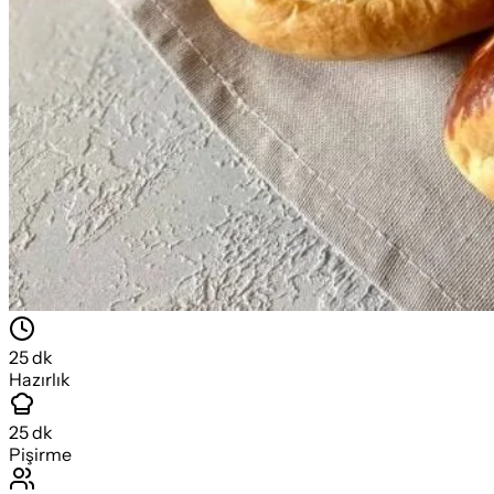
25
dk
Hazırlık
25
dk
Pişirme