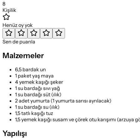
8
Kişilik
Henüz oy yok
Sen de puanla
Malzemeler
6,5 bardak un
1 paket yaş maya
4 yemek kaşığı şeker
1 su bardağı sıvı yağ
1 su bardağı süt (ılık)
2 adet yumurta (1 yumurta sarısı ayrılacak)
1 su bardağı su (ılık)
1,5 tatlı kaşığı tuz
1,5 yemek kaşığı susam ve çörek otu karışımı (arzuya g
Yapılışı