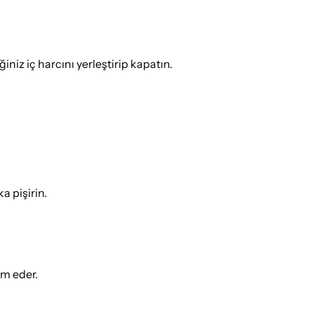
niz iç harcını yerleştirip kapatın.
 pişirin.
ım eder.