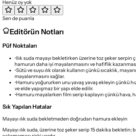
Henüz oy yok
Sen de puanla
Editörün Notları
Püf Noktaları
•
Ilık suda mayayı bekletirken üzerine toz şeker serpin ç
hamurun daha iyi mayalanmasını ve hafiflik kazanması
•
Sütü ve suyu ılık olarak kullanın çünkü sıcaklık, maya
mayalanmasını sağlar.
•
Hamuru yoğururken unu yavaş yavaş ekleyin çünkü hızl
ve elde yapışmaz bir yapı elde edilir.
•
Hamuru mayalarken film serip kaplayın çünkü hava, ham
Sık Yapılan Hatalar
Mayayı ılık suda bekletmeden doğrudan hamura ekleyin
Mayayı ılık suda, üzerine toz şeker serip 15 dakika bekletin;
çalışmaması riski vardır.