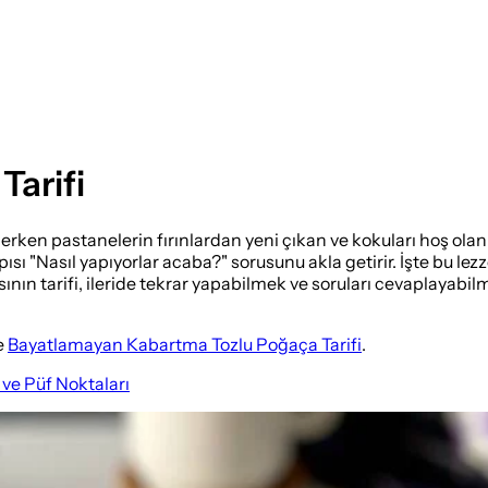
arifi
derken pastanelerin fırınlardan yeni çıkan ve kokuları hoş olan
ısı "Nasıl yapıyorlar acaba?" sorusunu akla getirir. İşte bu lezz
ın tarifi, ileride tekrar yapabilmek ve soruları cevaplayabilm
e
Bayatlamayan Kabartma Tozlu Poğaça Tarifi
.
ve Püf Noktaları