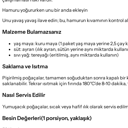
Hamuru yoğururken unu bir anda ekleyin
Unu yavaş yavaş ilave edin; bu, hamurun kıvamının kontrol al
Malzeme Bulamazsanız
yaş maya
:
kuru maya (1 paket yaş maya yerine 2,5 çay k
süt
:
ayran (ılık ayran, sütün yerine aynı miktarda kullan
sıvı yağ
:
tereyağı (eritilmiş, aynı miktarda kullanın)
Saklama ve Isıtma
Pişirilmiş poğaçalar, tamamen soğuduktan sonra kapalı bir k
saklanabilir. Tekrar ısıtmak için fırında 180°C'de 8-10 dakika, 
Nasıl Servis Edilir
Yumuşacık poğaçalar, sıcak veya hafif ılık olarak servis edilme
Besin Değerleri
(
1 porsiyon
, yaklaşık)