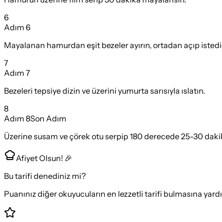
6
Adım
6
Mayalanan hamurdan eşit bezeler ayırın, ortadan açıp istediği
7
Adım
7
Bezeleri tepsiye dizin ve üzerini yumurta sarısıyla ıslatın.
8
Adım
8
Son Adım
Üzerine susam ve çörek otu serpip 180 derecede 25-30 dakika
Afiyet Olsun! 🎉
Bu tarifi denediniz mi?
Puanınız diğer okuyucuların en lezzetli tarifi bulmasına yard