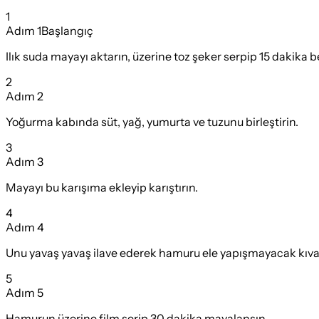
1
Adım
1
Başlangıç
Ilık suda mayayı aktarın, üzerine toz şeker serpip 15 dakika b
2
Adım
2
Yoğurma kabında süt, yağ, yumurta ve tuzunu birleştirin.
3
Adım
3
Mayayı bu karışıma ekleyip karıştırın.
4
Adım
4
Unu yavaş yavaş ilave ederek hamuru ele yapışmayacak kıv
5
Adım
5
Hamurun üzerine film serip 30 dakika mayalansın.