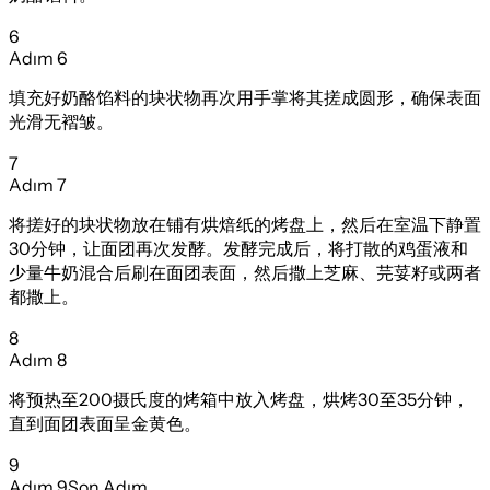
6
Adım
6
填充好奶酪馅料的块状物再次用手掌将其搓成圆形，确保表面
光滑无褶皱。
7
Adım
7
将搓好的块状物放在铺有烘焙纸的烤盘上，然后在室温下静置
30分钟，让面团再次发酵。发酵完成后，将打散的鸡蛋液和
少量牛奶混合后刷在面团表面，然后撒上芝麻、芫荽籽或两者
都撒上。
8
Adım
8
将预热至200摄氏度的烤箱中放入烤盘，烘烤30至35分钟，
直到面团表面呈金黄色。
9
Adım
9
Son Adım