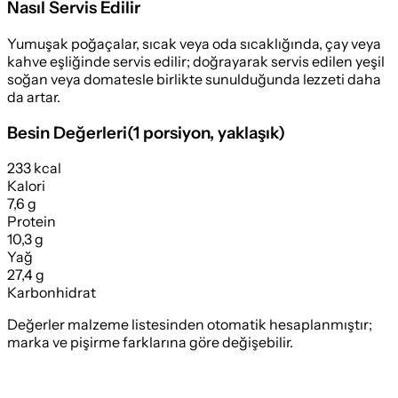
Nasıl Servis Edilir
Yumuşak poğaçalar, sıcak veya oda sıcaklığında, çay veya
kahve eşliğinde servis edilir; doğrayarak servis edilen yeşil
soğan veya domatesle birlikte sunulduğunda lezzeti daha
da artar.
Besin Değerleri
(
1 porsiyon
, yaklaşık)
233 kcal
Kalori
7,6 g
Protein
10,3 g
Yağ
27,4 g
Karbonhidrat
Değerler malzeme listesinden otomatik hesaplanmıştır;
marka ve pişirme farklarına göre değişebilir.