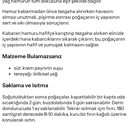
yağ hamurun tüm dokusuna eşit şekilde dağılır.
Hamur kabarmadan önce tezgaha alınırken havasını
almayı unutmak, pişirme sonrası poğaçanın iç yapısının
sert ve sıkı olmasıyla sonuçlanır.
Kabaran hamuru hafifçe karıştırıp tezgaha alırken elinizle
içerdeki hava kabarcıklarını sıkarak çıkarın; bu, poğaçanın
iç yapısının hafif ve yumuşak kalmasını sağlar.
Malzeme Bulamazsanız
süt
:
krem peynirin suyu
tereyağı
:
bitkisel yağ
Saklama ve Isıtma
Soğutulduktan sonra poğaçalar, kapatılabilir bir kapta oda
sıcaklığında 2 gün, buzdolabında 5 gün saklanabilir. Derin
dondurucuda 1 ay saklanabilir. Tekrar ısıtmak için fırın, 180
santigrat derecede 8-10 dakika, kuru bir fırın kağıdı üzerine
konularak ısıtın.