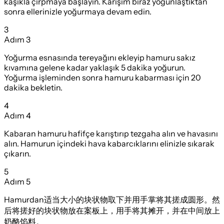
kaşıkla çırpmaya başlayın. Karışım biraz yoğunlaştıktan
sonra ellerinizle yoğurmaya devam edin.
3
Adım
3
Yoğurma esnasında tereyağını ekleyip hamuru sakız
kıvamına gelene kadar yaklaşık 5 dakika yoğurun.
Yoğurma işleminden sonra hamuru kabarması için 20
dakika bekletin.
4
Adım
4
Kabaran hamuru hafifçe karıştırıp tezgaha alın ve havasını
alın. Hamurun içindeki hava kabarcıklarını elinizle sıkarak
çıkarın.
5
Adım
5
Hamurdan适当大小的块状物取下并用手掌将其搓成圆形。然
后将搓好的块状物放在案板上，用手将其摊开，并在中间放上
奶酪馅料。