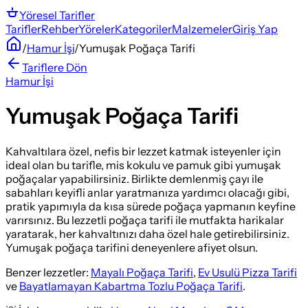
Yöresel
Tarifler
Tarifler
Rehber
Yöreler
Kategoriler
Malzemeler
Giriş Yap
/
Hamur İşi
/
Yumuşak Poğaça Tarifi
Tariflere Dön
Hamur İşi
Yumuşak Poğaça Tarifi
Kahvaltılara özel, nefis bir lezzet katmak isteyenler için
ideal olan bu tarifle, mis kokulu ve pamuk gibi yumuşak
poğaçalar yapabilirsiniz. Birlikte demlenmiş çayı ile
sabahları keyifli anlar yaratmanıza yardımcı olacağı gibi,
pratik yapımıyla da kısa sürede poğaça yapmanın keyfine
varırsınız. Bu lezzetli poğaça tarifi ile mutfakta harikalar
yaratarak, her kahvaltınızı daha özel hale getirebilirsiniz.
Yumuşak poğaça tarifini deneyenlere afiyet olsun.
Benzer lezzetler:
Mayalı Poğaça Tarifi
,
Ev Usulü Pizza Tarifi
ve
Bayatlamayan Kabartma Tozlu Poğaça Tarifi
.