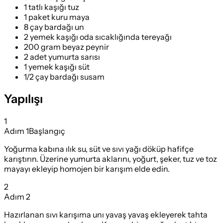
1 tatlı kaşığı tuz
1 paket kuru maya
8 çay bardağı un
2 yemek kaşığı oda sıcaklığında tereyağı
200 gram beyaz peynir
2 adet yumurta sarısı
1 yemek kaşığı süt
1/2 çay bardağı susam
Yapılışı
1
Adım
1
Başlangıç
Yoğurma kabına ılık su, süt ve sıvı yağı döküp hafifçe
karıştırın. Üzerine yumurta aklarını, yoğurt, şeker, tuz ve toz
mayayı ekleyip homojen bir karışım elde edin.
2
Adım
2
Hazırlanan sıvı karışıma unı yavaş yavaş ekleyerek tahta