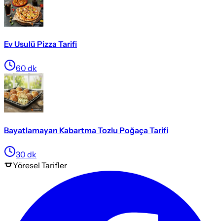
Ev Usulü Pizza Tarifi
60
dk
Bayatlamayan Kabartma Tozlu Poğaça Tarifi
30
dk
Yöresel
Tarifler