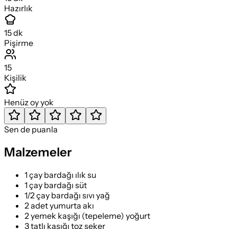
Hazırlık
15
dk
Pişirme
15
Kişilik
Henüz oy yok
Sen de puanla
Malzemeler
1 çay bardağı ılık su
1 çay bardağı süt
1/2 çay bardağı sıvı yağ
2 adet yumurta akı
2 yemek kaşığı (tepeleme) yoğurt
3 tatlı kaşığı toz şeker