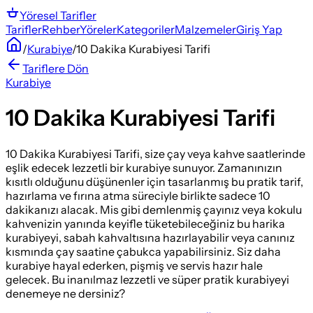
Yöresel
Tarifler
Tarifler
Rehber
Yöreler
Kategoriler
Malzemeler
Giriş Yap
/
Kurabiye
/
10 Dakika Kurabiyesi Tarifi
Tariflere Dön
Kurabiye
10 Dakika Kurabiyesi Tarifi
10 Dakika Kurabiyesi Tarifi, size çay veya kahve saatlerinde
eşlik edecek lezzetli bir kurabiye sunuyor. Zamanınızın
kısıtlı olduğunu düşünenler için tasarlanmış bu pratik tarif,
hazırlama ve fırına atma süreciyle birlikte sadece 10
dakikanızı alacak. Mis gibi demlenmiş çayınız veya kokulu
kahvenizin yanında keyifle tüketebileceğiniz bu harika
kurabiyeyi, sabah kahvaltısına hazırlayabilir veya canınız
kısmında çay saatine çabukca yapabilirsiniz. Siz daha
kurabiye hayal ederken, pişmiş ve servis hazır hale
gelecek. Bu inanılmaz lezzetli ve süper pratik kurabiyeyi
denemeye ne dersiniz?