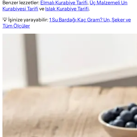
Benzer lezzetler:
Elmalı Kurabiye Tarifi
,
Üç Malzemeli Un
Kurabiyesi Tarifi
ve
Islak Kurabiye Tarifi
.
💡 İşinize yarayabilir:
1 Su Bardağı Kaç Gram? Un, Şeker ve
Tüm Ölçüler