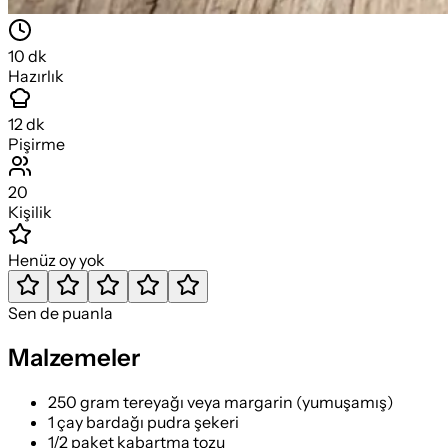
10
dk
Hazırlık
12
dk
Pişirme
20
Kişilik
Henüz oy yok
Sen de puanla
Malzemeler
250 gram tereyağı veya margarin (yumuşamış)
1 çay bardağı pudra şekeri
1/2 paket kabartma tozu