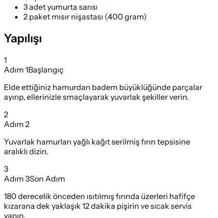
3 adet yumurta sarısı
2 paket mısır nişastası (400 gram)
Yapılışı
1
Adım
1
Başlangıç
Elde ettiğiniz hamurdan badem büyüklüğünde parçalar
ayırıp, ellerinizle smaçlayarak yuvarlak şekiller verin.
2
Adım
2
Yuvarlak hamurları yağlı kağıt serilmiş fırın tepsisine
aralıklı dizin.
3
Adım
3
Son Adım
180 derecelik önceden ısıtılmış fırında üzerleri hafifçe
kızarana dek yaklaşık 12 dakika pişirin ve sıcak servis
yapın.