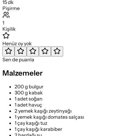
15
dk
Pişirme
1
Kişilik
Henüz oy yok
Sen de puanla
Malzemeler
200 g bulgur
300 g kabak
1 adet soğan
1 adet havuç
2 yemek kaşığı zeytinyağı
1 yemek kaşığı domates salçası
1 çay kaşığı tuz
1 çay kaşığı karabiber
2 bardağı su