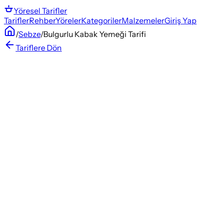
Yöresel
Tarifler
Tarifler
Rehber
Yöreler
Kategoriler
Malzemeler
Giriş Yap
/
Sebze
/
Bulgurlu Kabak Yemeği Tarifi
Tariflere Dön