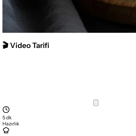
🎬 Video Tarifi
5
dk
Hazırlık