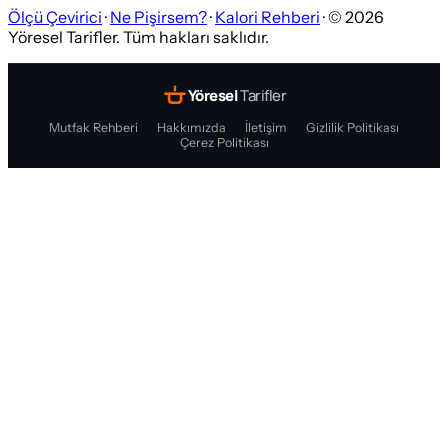
Ölçü Çevirici
·
Ne Pişirsem?
·
Kalori Rehberi
· ©
2026
Yöresel Tarifler. Tüm hakları saklıdır.
Yöresel
Tarifler
Mutfak Rehberi
Hakkımızda
İletişim
Gizlilik Politikası
Çerez Politikası