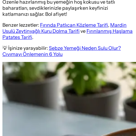
Özenle hazırlanmış bu yemeğin hoş kokusu ve tatlı
baharatları, sevdiklerinizle paylaşırken keyfinizi
katlamanızı sağlar. Bol afiyet!
Benzer lezzetler:
Fırında Patlıcan Közleme Tarifi
,
Mardin
Usulü Zeytinyağlı Kuru Dolma Tarifi
ve
Fırınlanmış Haşlama
Patates Tarifi
.
💡 İşinize yarayabilir:
Sebze Yemeği Neden Sulu Olur?
Cıvımayı Önlemenin 6 Yolu