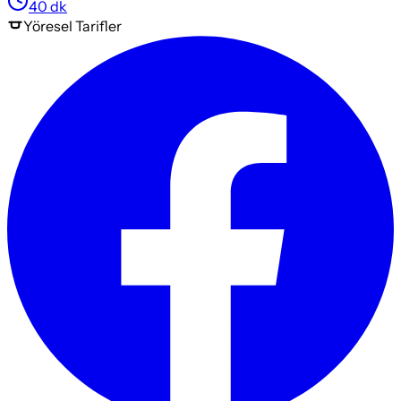
40
dk
Yöresel
Tarifler