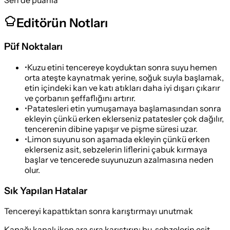
Editörün Notları
Püf Noktaları
•
Kuzu etini tencereye koyduktan sonra suyu hemen
orta ateşte kaynatmak yerine, soğuk suyla başlamak,
etin içindeki kan ve katı atıkları daha iyi dışarı çıkarır
ve çorbanın şeffaflığını artırır.
•
Patatesleri etin yumuşamaya başlamasından sonra
ekleyin çünkü erken eklerseniz patatesler çok dağılır,
tencerenin dibine yapışır ve pişme süresi uzar.
•
Limon suyunu son aşamada ekleyin çünkü erken
eklerseniz asit, sebzelerin liflerini çabuk kırmaya
başlar ve tencerede suyunuzun azalmasına neden
olur.
Sık Yapılan Hatalar
Tencereyi kapattıktan sonra karıştırmayı unutmak
Kapağı kapalı iken ara sıra karıştırın; bu, sebzelerin eşit