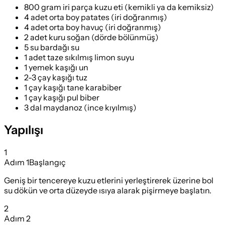
800 gram iri parça kuzu eti (kemikli ya da kemiksiz)
4 adet orta boy patates (iri doğranmış)
4 adet orta boy havuç (iri doğranmış)
2 adet kuru soğan (dörde bölünmüş)
5 su bardağı su
1 adet taze sıkılmış limon suyu
1 yemek kaşığı un
2-3 çay kaşığı tuz
1 çay kaşığı tane karabiber
1 çay kaşığı pul biber
3 dal maydanoz (ince kıyılmış)
Yapılışı
1
Adım
1
Başlangıç
Geniş bir tencereye kuzu etlerini yerleştirerek üzerine bol
su dökün ve orta düzeyde ısıya alarak pişirmeye başlatın.
2
Adım
2