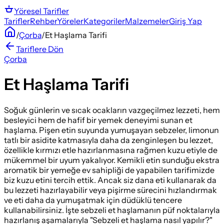
Yöresel
Tarifler
Tarifler
Rehber
Yöreler
Kategoriler
Malzemeler
Giriş Yap
/
Çorba
/
Et Haşlama Tarifi
Tariflere Dön
Çorba
Et Haşlama Tarifi
Soğuk günlerin ve sıcak ocakların vazgeçilmez lezzeti, hem
besleyici hem de hafif bir yemek deneyimi sunan et
haşlama. Pişen etin suyunda yumuşayan sebzeler, limonun
tatlı bir asidite katmasıyla daha da zenginleşen bu lezzet,
özellikle kırmızı etle hazırlanmasına rağmen kuzu etiyle de
mükemmel bir uyum yakalıyor. Kemikli etin sunduğu ekstra
aromatik bir yemeğe ev sahipliği de yapabilen tarifimizde
biz kuzu etini tercih ettik. Ancak siz dana eti kullanarak da
bu lezzeti hazırlayabilir veya pişirme sürecini hızlandırmak
ve eti daha da yumuşatmak için düdüklü tencere
kullanabilirsiniz. İşte sebzeli et haşlamanın püf noktalarıyla
hazırlanış aşamalarıyla "Sebzeli et haşlama nasıl yapılır?"